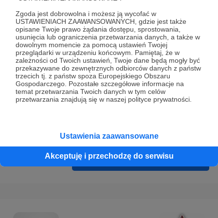
Prywatności
.
Zgoda jest dobrowolna i możesz ją wycofać w
* Wyrażam zgodę na przetwarzanie moich danych
USTAWIENIACH ZAAWANSOWANYCH, gdzie jest także
opisane Twoje prawo żądania dostępu, sprostowania,
osobowych podanych w formularzu rejestracyjnym w celu
usunięcia lub ograniczenia przetwarzania danych, a także w
prawidłowego świadczenia usług serwisu Patronite.
dowolnym momencie za pomocą ustawień Twojej
przeglądarki w urządzeniu końcowym. Pamiętaj, że w
zależności od Twoich ustawień, Twoje dane będą mogły być
Wyrażam zgodę na otrzymywanie drogą elektroniczną
przekazywane do zewnętrznych odbiorców danych z państw
informacji handlowych - newslettera. Opcja ta może zostać
trzecich tj. z państw spoza Europejskiego Obszaru
Gospodarczego. Pozostałe szczegółowe informacje na
zmieniona w ustawieniach konta.
temat przetwarzania Twoich danych w tym celów
przetwarzania znajdują się w naszej polityce prywatności.
Ustawienia zaawansowane
Akceptuję i przechodzę do serwisu
Cofnij
Zarejestruj się i przejdź dalej