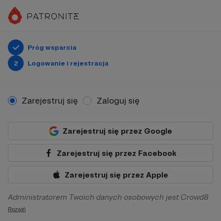
Próg wsparcia
2
Logowanie i rejestracja
Zarejestruj się
Zaloguj się
Zarejestruj się przez Google
Zarejestruj się przez Facebook
Zarejestruj się przez Apple
Administratorem Twoich danych osobowych jest Crowd8
sp. z o.o. z siedziba w Warszawie, ul. Żwirki i Wigury 16, 02-
Rozwiń
092 Warszawa. Twoje dane osobowe będą przetwarzane w