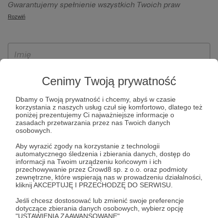
Gwarantujemy spełnienie wszystkich Twoich praw
szczególności w celu wykonania umowy zawartej z Tobą, w
wynikających z ogólnego rozporządzenia o ochronie
Rozwiń
tym do umożliwienia świadczenia usługi drogą
danych, tj. prawo dostępu, sprostowania oraz usunięcia
elektroniczną oraz pełnego korzystania z platformy
Twoich danych, ograniczenia ich przetwarzania, prawo do
Patronite.pl, w tym możliwości dokonywania oraz
ich przenoszenia, niepodlegania zautomatyzowanemu
otrzymywania wsparcia na naszej platformie oraz
podejmowaniu decyzji, w tym profilowaniu, a także prawo
dokonywania płatności.
wyrażenia sprzeciwu wobec przetwarzania Twoich danych
Cenimy Twoją prywatność
osobowych. Rejestracja dla osób niepełnoletnich możliwa
jest po przekazaniu podpisanego formularza "Zgodna na
Dbamy o Twoją prywatność i chcemy, abyś w czasie
korzystania z naszych usług czuł się komfortowo, dlatego też
założenie konta przez osobę niepełnoletnią", formularz
poniżej prezentujemy Ci najważniejsze informacje o
dostępny jest na stronie regulaminu Patronite.pl.
zasadach przetwarzania przez nas Twoich danych
osobowych.
Aby wyrazić zgody na korzystanie z technologii
automatycznego śledzenia i zbierania danych, dostęp do
informacji na Twoim urządzeniu końcowym i ich
przechowywanie przez Crowd8 sp. z o.o. oraz podmioty
zewnętrzne, które wspierają nas w prowadzeniu działalności,
kliknij AKCEPTUJĘ I PRZECHODZĘ DO SERWISU.
Jeśli chcesz dostosować lub zmienić swoje preferencje
* Zapoznałem się i akceptuję
Regulamin
serwisu oraz
Politykę
dotyczące zbierania danych osobowych, wybierz opcję
"USTAWIENIA ZAAWANSOWANE".