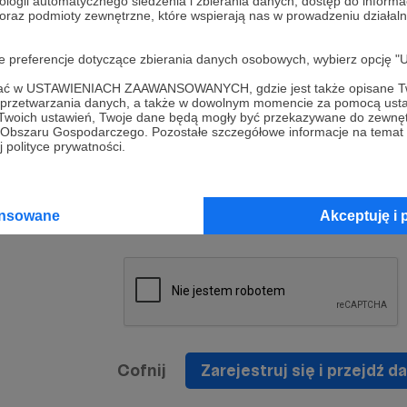
ologii automatycznego śledzenia i zbierania danych, dostęp do inform
a umowy
nie
 oraz podmioty zewnętrzne, które wspierają nas w prowadzeniu dział
nia
nięcia
nia z
* Zapoznałem się i akceptuję
Regulamin
serwisu oraz
prawo
oje preferencje dotyczące zbierania danych osobowych, wybierz op
wania
Politykę Prywatności
.
zowanemu
ofać w USTAWIENIACH ZAAWANSOWANYCH, gdzie jest także opisane Tw
 oraz
że prawo
a przetwarzania danych, a także w dowolnym momencie za pomocą usta
* Wyrażam zgodę na przetwarzanie moich danych
 Twoich ustawień, Twoje dane będą mogły być przekazywane do zewnę
h
osobowych podanych w formularzu rejestracyjnym w
go Obszaru Gospodarczego. Pozostałe szczegółowe informacje na temat
 polityce prywatności.
prawidłowego świadczenia usług serwisu Patronite.
Wyrażam zgodę na otrzymywanie drogą elektronicz
nta
informacji handlowych - newslettera. Opcja ta może
jest na
ansowane
Akceptuję i 
zmieniona w ustawieniach konta.
Cofnij
Zarejestruj się i przejdź da