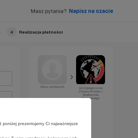
Masz pytania?
Napisz na czacie
4
Realizacja płatności
Nowy użytkownik
Antropogeniczne
Zmiany Klimatu i
Środowiska
Naturalnego
Już za chwilę
zostaniesz
Patronem!
ż poniżej prezentujemy Ci najważniejsze