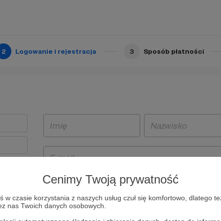
2
Logowanie i rejestracja
3
Sposób płatności
Cenimy Twoją prywatność
t
w czasie korzystania z naszych usług czuł się komfortowo, dlatego te
i i
zez nas Twoich danych osobowych.
owe będą
aw