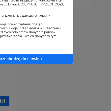
acji na Twoim urządzeniu końcowym i ich
alności, kliknij AKCEPTUJĘ I PRZECHODZĘ
cję "USTAWIENIA ZAAWANSOWANE".
oje prawo żądania dostępu,
wień Twojej przeglądarki w urządzeniu
trznych odbiorców danych z państw
 celu
 przetwarzania Twoich danych w tym
ną
 zostać
przechodzę do serwisu
lej