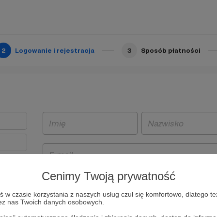
2
Logowanie i rejestracja
3
Sposób płatności
Cenimy Twoją prywatność
t
w czasie korzystania z naszych usług czuł się komfortowo, dlatego te
i i
zez nas Twoich danych osobowych.
owe będą
aw