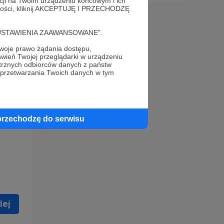
acji na Twoim urządzeniu końcowym i ich
alności, kliknij AKCEPTUJĘ I PRZECHODZĘ
cję "USTAWIENIA ZAAWANSOWANE".
oje prawo żądania dostępu,
wień Twojej przeglądarki w urządzeniu
trznych odbiorców danych z państw
 celu
 przetwarzania Twoich danych w tym
ną
 zostać
przechodzę do serwisu
lej