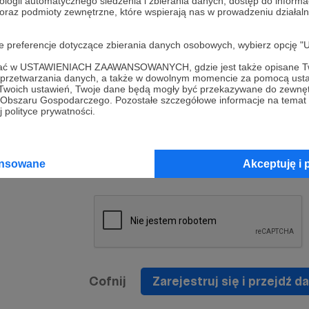
ologii automatycznego śledzenia i zbierania danych, dostęp do inform
a umowy
nie
 oraz podmioty zewnętrzne, które wspierają nas w prowadzeniu dział
nia
nięcia
nia z
* Zapoznałem się i akceptuję
Regulamin
serwisu oraz
prawo
oje preferencje dotyczące zbierania danych osobowych, wybierz op
wania
Politykę Prywatności
.
zowanemu
ofać w USTAWIENIACH ZAAWANSOWANYCH, gdzie jest także opisane Tw
 oraz
że prawo
a przetwarzania danych, a także w dowolnym momencie za pomocą usta
* Wyrażam zgodę na przetwarzanie moich danych
 Twoich ustawień, Twoje dane będą mogły być przekazywane do zewnę
h
osobowych podanych w formularzu rejestracyjnym w
go Obszaru Gospodarczego. Pozostałe szczegółowe informacje na temat
 polityce prywatności.
prawidłowego świadczenia usług serwisu Patronite.
Wyrażam zgodę na otrzymywanie drogą elektronicz
nta
informacji handlowych - newslettera. Opcja ta może
jest na
ansowane
Akceptuję i 
zmieniona w ustawieniach konta.
Cofnij
Zarejestruj się i przejdź da