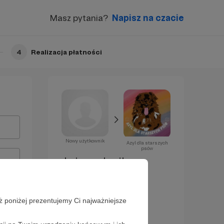
Masz pytania?
Napisz na czacie
4
Realizacja płatności
Nowy użytkownik
Azyl dla starszych
psów
Już za chwilę
zostaniesz
Patronem!
ż poniżej prezentujemy Ci najważniejsze