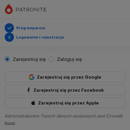
Próg wsparcia
2
Logowanie i rejestracja
Zarejestruj się
Zaloguj się
Zarejestruj się przez Google
Zarejestruj się przez Facebook
Zarejestruj się przez Apple
Administratorem Twoich danych osobowych jest Crowd8
sp. z o.o. z siedziba w Warszawie, ul. Żwirki i Wigury 16, 02-
Rozwiń
092 Warszawa. Twoje dane osobowe będą przetwarzane w