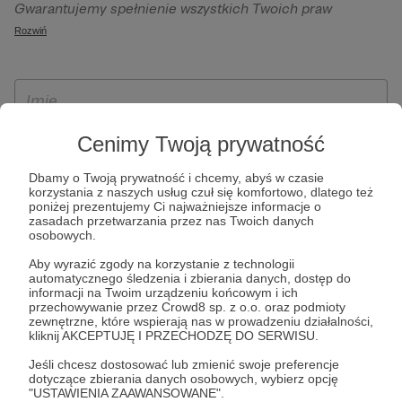
Gwarantujemy spełnienie wszystkich Twoich praw
szczególności w celu wykonania umowy zawartej z Tobą, w
wynikających z ogólnego rozporządzenia o ochronie
Rozwiń
tym do umożliwienia świadczenia usługi drogą
danych, tj. prawo dostępu, sprostowania oraz usunięcia
elektroniczną oraz pełnego korzystania z platformy
Twoich danych, ograniczenia ich przetwarzania, prawo do
Patronite.pl, w tym możliwości dokonywania oraz
ich przenoszenia, niepodlegania zautomatyzowanemu
otrzymywania wsparcia na naszej platformie oraz
podejmowaniu decyzji, w tym profilowaniu, a także prawo
dokonywania płatności.
wyrażenia sprzeciwu wobec przetwarzania Twoich danych
Cenimy Twoją prywatność
osobowych. Rejestracja dla osób niepełnoletnich możliwa
Dbamy o Twoją prywatność i chcemy, abyś w czasie
jest po przekazaniu podpisanego formularza "Zgodna na
korzystania z naszych usług czuł się komfortowo, dlatego też
założenie konta przez osobę niepełnoletnią", formularz
poniżej prezentujemy Ci najważniejsze informacje o
zasadach przetwarzania przez nas Twoich danych
dostępny jest na stronie regulaminu Patronite.pl.
osobowych.
Aby wyrazić zgody na korzystanie z technologii
automatycznego śledzenia i zbierania danych, dostęp do
informacji na Twoim urządzeniu końcowym i ich
przechowywanie przez Crowd8 sp. z o.o. oraz podmioty
zewnętrzne, które wspierają nas w prowadzeniu działalności,
kliknij AKCEPTUJĘ I PRZECHODZĘ DO SERWISU.
Jeśli chcesz dostosować lub zmienić swoje preferencje
dotyczące zbierania danych osobowych, wybierz opcję
* Zapoznałem się i akceptuję
Regulamin
serwisu oraz
Politykę
"USTAWIENIA ZAAWANSOWANE".