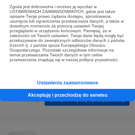
Prywatności
.
Zgoda jest dobrowolna i możesz ją wycofać w
USTAWIENIACH ZAAWANSOWANYCH, gdzie jest także
* Wyrażam zgodę na przetwarzanie moich danych
opisane Twoje prawo żądania dostępu, sprostowania,
osobowych podanych w formularzu rejestracyjnym w celu
usunięcia lub ograniczenia przetwarzania danych, a także w
dowolnym momencie za pomocą ustawień Twojej
prawidłowego świadczenia usług serwisu Patronite.
przeglądarki w urządzeniu końcowym. Pamiętaj, że w
zależności od Twoich ustawień, Twoje dane będą mogły być
Wyrażam zgodę na otrzymywanie drogą elektroniczną
przekazywane do zewnętrznych odbiorców danych z państw
trzecich tj. z państw spoza Europejskiego Obszaru
informacji handlowych - newslettera. Opcja ta może zostać
Gospodarczego. Pozostałe szczegółowe informacje na
zmieniona w ustawieniach konta.
temat przetwarzania Twoich danych w tym celów
przetwarzania znajdują się w naszej polityce prywatności.
Ustawienia zaawansowane
Akceptuję i przechodzę do serwisu
Cofnij
Zarejestruj się i przejdź dalej