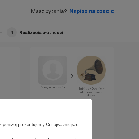
Masz pytania?
Napisz na czacie
4
Realizacja płatności
Nowy użytkownik
Bajki Jak Dawniej -
słuchowisko dla
dzieci
Już za chwilę
zostaniesz
Patronem!
ż poniżej prezentujemy Ci najważniejsze