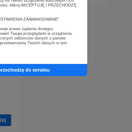
acji na Twoim urządzeniu końcowym i ich
alności, kliknij AKCEPTUJĘ I PRZECHODZĘ
cję "USTAWIENIA ZAAWANSOWANE".
oje prawo żądania dostępu,
wień Twojej przeglądarki w urządzeniu
trznych odbiorców danych z państw
 celu
 przetwarzania Twoich danych w tym
ną
 zostać
przechodzę do serwisu
lej