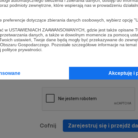
ologii automatycznego śledzenia i zbierania danych, dostęp do inform
a umowy
nie
 oraz podmioty zewnętrzne, które wspierają nas w prowadzeniu dział
nia
nięcia
nia z
* Zapoznałem się i akceptuję
Regulamin
serwisu oraz
prawo
oje preferencje dotyczące zbierania danych osobowych, wybierz op
wania
Politykę Prywatności
.
zowanemu
ofać w USTAWIENIACH ZAAWANSOWANYCH, gdzie jest także opisane Tw
 oraz
że prawo
a przetwarzania danych, a także w dowolnym momencie za pomocą usta
* Wyrażam zgodę na przetwarzanie moich danych
 Twoich ustawień, Twoje dane będą mogły być przekazywane do zewnę
h
osobowych podanych w formularzu rejestracyjnym w
go Obszaru Gospodarczego. Pozostałe szczegółowe informacje na temat
 polityce prywatności.
prawidłowego świadczenia usług serwisu Patronite.
Wyrażam zgodę na otrzymywanie drogą elektronicz
nta
informacji handlowych - newslettera. Opcja ta może
jest na
ansowane
Akceptuję i 
zmieniona w ustawieniach konta.
Cofnij
Zarejestruj się i przejdź da