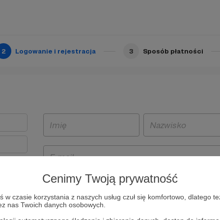
2
Logowanie i rejestracja
3
Sposób płatności
Cenimy Twoją prywatność
t
w czasie korzystania z naszych usług czuł się komfortowo, dlatego te
i i
zez nas Twoich danych osobowych.
owe będą
aw