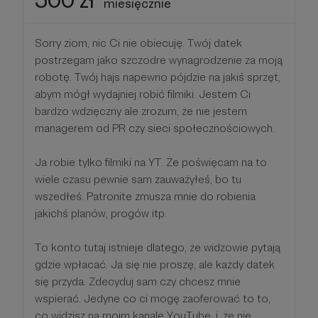
500 zł
miesięcznie
Sorry ziom, nic Ci nie obiecuję. Twój datek
postrzegam jako szczodre wynagrodzenie za moją
robotę. Twój hajs napewno pójdzie na jakiś sprzęt,
abym mógł wydajniej robić filmiki. Jestem Ci
bardzo wdzięczny ale zrozum, że nie jestem
managerem od PR czy sieci społecznościowych.
Ja robie tylko filmiki na YT. Że poświęcam na to
wiele czasu pewnie sam zauważyłeś, bo tu
wszedłeś. Patronite zmusza mnie do robienia
jakichś planów, progów itp.
To konto tutaj istnieje dlatego, że widzowie pytają
gdzie wpłacać. Ja się nie proszę, ale każdy datek
się przyda. Zdecyduj sam czy chcesz mnie
wspierać. Jedyne co ci mogę zaoferować to to,
co widzisz na moim kanale YouTube, i, że nie