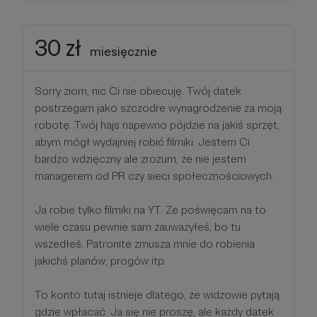
30 zł
miesięcznie
Sorry ziom, nic Ci nie obiecuję. Twój datek
postrzegam jako szczodre wynagrodzenie za moją
robotę. Twój hajs napewno pójdzie na jakiś sprzęt,
abym mógł wydajniej robić filmiki. Jestem Ci
bardzo wdzięczny ale zrozum, że nie jestem
managerem od PR czy sieci społecznościowych.
Ja robie tylko filmiki na YT. Że poświęcam na to
wiele czasu pewnie sam zauważyłeś, bo tu
wszedłeś. Patronite zmusza mnie do robienia
jakichś planów, progów itp.
To konto tutaj istnieje dlatego, że widzowie pytają
gdzie wpłacać. Ja się nie proszę, ale każdy datek