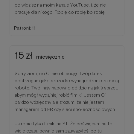
co widzisz na moim kanale YouTube, i, że nie
pracuje dla nikogo. Robię co robię bo robię.
Patroni: 11
15 zł
miesięcznie
Sorry ziom, nic Ci nie obiecuję. Twój datek
postrzegam jako szczodre wynagrodzenie za moją
robotę. Twój hajs napewno pójdzie na jakiś sprzęt,
abym mógł wydajniej robić filmiki. Jestem Ci
bardzo wdzięczny ale zrozum, że nie jestem
managerem od PR czy sieci społecznościowych.
Ja robie tylko filmiki na YT. Że poświęcam na to
wiele czasu pewnie sam zauważyłeś, bo tu