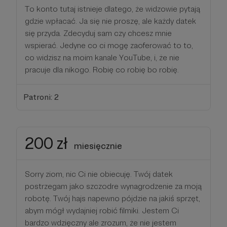
To konto tutaj istnieje dlatego, że widzowie pytają
gdzie wpłacać. Ja się nie proszę, ale każdy datek
się przyda. Zdecyduj sam czy chcesz mnie
wspierać. Jedyne co ci mogę zaoferować to to,
co widzisz na moim kanale YouTube, i, że nie
pracuje dla nikogo. Robię co robię bo robię.
Patroni: 2
200 zł
miesięcznie
Sorry ziom, nic Ci nie obiecuję. Twój datek
postrzegam jako szczodre wynagrodzenie za moją
robotę. Twój hajs napewno pójdzie na jakiś sprzęt,
abym mógł wydajniej robić filmiki. Jestem Ci
bardzo wdzięczny ale zrozum, że nie jestem