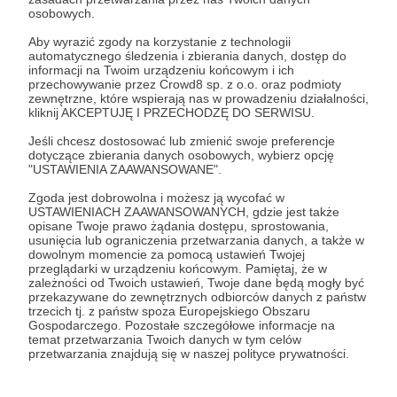
Ja robie tylko filmiki na YT. Że poświęcam na to
osobowych.
wiele czasu pewnie sam zauważyłeś, bo tu
Aby wyrazić zgody na korzystanie z technologii
wszedłeś. Patronite zmusza mnie do robienia
automatycznego śledzenia i zbierania danych, dostęp do
informacji na Twoim urządzeniu końcowym i ich
jakichś planów, progów itp.
przechowywanie przez Crowd8 sp. z o.o. oraz podmioty
zewnętrzne, które wspierają nas w prowadzeniu działalności,
kliknij AKCEPTUJĘ I PRZECHODZĘ DO SERWISU.
To konto tutaj istnieje dlatego, że widzowie pytają
gdzie wpłacać. Ja się nie proszę, ale każdy datek
Jeśli chcesz dostosować lub zmienić swoje preferencje
dotyczące zbierania danych osobowych, wybierz opcję
się przyda. Zdecyduj sam czy chcesz mnie
"USTAWIENIA ZAAWANSOWANE".
wspierać. Jedyne co ci mogę zaoferować to to,
Zgoda jest dobrowolna i możesz ją wycofać w
co widzisz na moim kanale YouTube, i, że nie
USTAWIENIACH ZAAWANSOWANYCH, gdzie jest także
pracuje dla nikogo. Robię co robię bo robię.
opisane Twoje prawo żądania dostępu, sprostowania,
usunięcia lub ograniczenia przetwarzania danych, a także w
dowolnym momencie za pomocą ustawień Twojej
przeglądarki w urządzeniu końcowym. Pamiętaj, że w
Patroni: 3
zależności od Twoich ustawień, Twoje dane będą mogły być
przekazywane do zewnętrznych odbiorców danych z państw
trzecich tj. z państw spoza Europejskiego Obszaru
Gospodarczego. Pozostałe szczegółowe informacje na
temat przetwarzania Twoich danych w tym celów
75 zł
przetwarzania znajdują się w naszej polityce prywatności.
miesięcznie