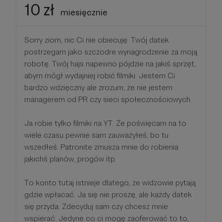
10 zł
miesięcznie
Sorry ziom, nic Ci nie obiecuję. Twój datek
postrzegam jako szczodre wynagrodzenie za moją
robotę. Twój hajs napewno pójdzie na jakiś sprzęt,
abym mógł wydajniej robić filmiki. Jestem Ci
bardzo wdzięczny ale zrozum, że nie jestem
managerem od PR czy sieci społecznościowych.
Ja robie tylko filmiki na YT. Że poświęcam na to
wiele czasu pewnie sam zauważyłeś, bo tu
wszedłeś. Patronite zmusza mnie do robienia
jakichś planów, progów itp.
To konto tutaj istnieje dlatego, że widzowie pytają
gdzie wpłacać. Ja się nie proszę, ale każdy datek
się przyda. Zdecyduj sam czy chcesz mnie
wspierać. Jedyne co ci mogę zaoferować to to,