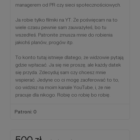
managerem od PR czy sieci społecznościowych.
Ja robie tylko filmiki na YT. Że poświęcam na to
wiele czasu pewnie sam zauważyłeś, bo tu
wszedłeś. Patronite zmusza mnie do robienia
jakichś planów, progów itp.
To konto tutaj istnieje dlatego, że widzowie pytają
gdzie wpłacać. Ja się nie proszę, ale każdy datek
się przyda. Zdecyduj sam czy chcesz mnie
wspierać. Jedyne co ci mogę zaoferować to to,
co widzisz na moim kanale YouTube, i, że nie
pracuje dla nikogo. Robię co robię bo robię.
Patroni: 0