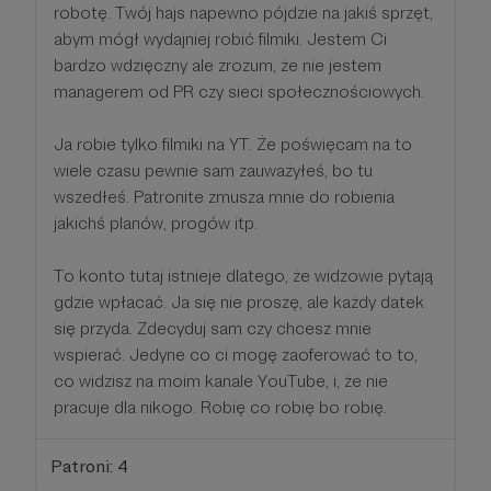
robotę. Twój hajs napewno pójdzie na jakiś sprzęt,
abym mógł wydajniej robić filmiki. Jestem Ci
bardzo wdzięczny ale zrozum, że nie jestem
managerem od PR czy sieci społecznościowych.
Ja robie tylko filmiki na YT. Że poświęcam na to
wiele czasu pewnie sam zauważyłeś, bo tu
wszedłeś. Patronite zmusza mnie do robienia
jakichś planów, progów itp.
To konto tutaj istnieje dlatego, że widzowie pytają
gdzie wpłacać. Ja się nie proszę, ale każdy datek
się przyda. Zdecyduj sam czy chcesz mnie
wspierać. Jedyne co ci mogę zaoferować to to,
co widzisz na moim kanale YouTube, i, że nie
pracuje dla nikogo. Robię co robię bo robię.
Patroni: 4