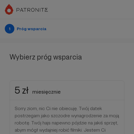
1
Próg wsparcia
Wybierz próg wsparcia
5 zł
miesięcznie
Sorry ziom, nic Ci nie obiecuję. Twój datek
postrzegam jako szczodre wynagrodzenie za moją
robotę. Twój hajs napewno pójdzie na jakiś sprzęt,
abym mógł wydajniej robić filmiki. Jestem Ci