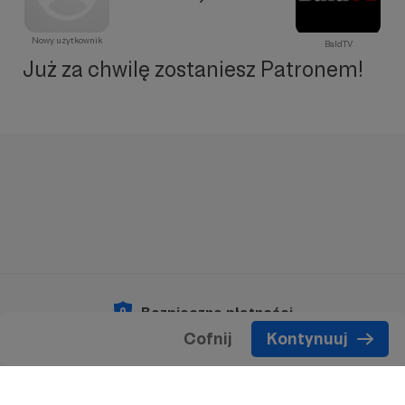
Nowy użytkownik
BaldTV
Już za chwilę zostaniesz Patronem!
Bezpieczne płatności
Cofnij
Kontynuuj
Copyright 2026 © Patronite.
Wszelkie prawa
zastrzeżone.