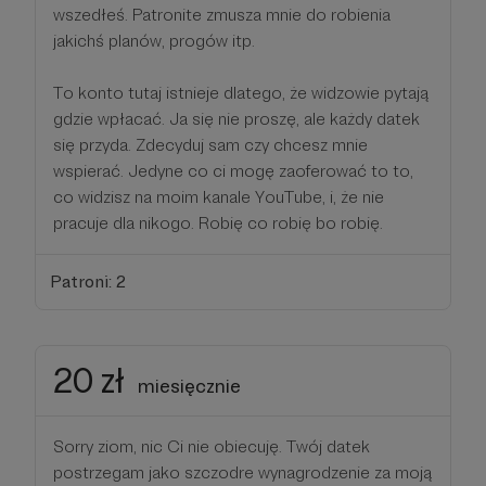
wszedłeś. Patronite zmusza mnie do robienia
jakichś planów, progów itp.
To konto tutaj istnieje dlatego, że widzowie pytają
gdzie wpłacać. Ja się nie proszę, ale każdy datek
się przyda. Zdecyduj sam czy chcesz mnie
wspierać. Jedyne co ci mogę zaoferować to to,
co widzisz na moim kanale YouTube, i, że nie
pracuje dla nikogo. Robię co robię bo robię.
Patroni: 2
20 zł
miesięcznie
Sorry ziom, nic Ci nie obiecuję. Twój datek
postrzegam jako szczodre wynagrodzenie za moją