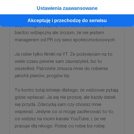
Sorry ziom, nic Ci nie obiecuję. Twój datek
Ustawienia zaawansowane
postrzegam jako szczodre wynagrodzenie za moją
robotę. Twój hajs napewno pójdzie na jakiś sprzęt,
Akceptuję i przechodzę do serwisu
abym mógł wydajniej robić filmiki. Jestem Ci
bardzo wdzięczny ale zrozum, że nie jestem
managerem od PR czy sieci społecznościowych.
Ja robie tylko filmiki na YT. Że poświęcam na to
wiele czasu pewnie sam zauważyłeś, bo tu
wszedłeś. Patronite zmusza mnie do robienia
jakichś planów, progów itp.
To konto tutaj istnieje dlatego, że widzowie pytają
gdzie wpłacać. Ja się nie proszę, ale każdy datek
się przyda. Zdecyduj sam czy chcesz mnie
wspierać. Jedyne co ci mogę zaoferować to to,
co widzisz na moim kanale YouTube, i, że nie
pracuje dla nikogo. Robię co robię bo robię.