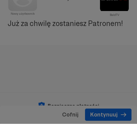
Nowy użytkownik
BaldTV
Już za chwilę zostaniesz Patronem!
Bezpieczne płatności
Cofnij
Kontynuuj
Copyright 2026 © Patronite.
Wszelkie prawa
zastrzeżone.