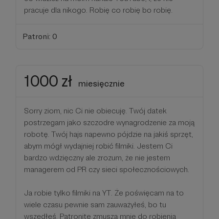
pracuje dla nikogo. Robię co robię bo robię.
Patroni: 0
1000 zł
miesięcznie
Sorry ziom, nic Ci nie obiecuję. Twój datek
postrzegam jako szczodre wynagrodzenie za moją
robotę. Twój hajs napewno pójdzie na jakiś sprzęt,
abym mógł wydajniej robić filmiki. Jestem Ci
bardzo wdzięczny ale zrozum, że nie jestem
managerem od PR czy sieci społecznościowych.
Ja robie tylko filmiki na YT. Że poświęcam na to
wiele czasu pewnie sam zauważyłeś, bo tu
wszedłeś. Patronite zmusza mnie do robienia