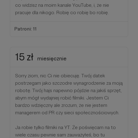
co widzisz na moim kanale YouTube, i, że nie
pracuje dla nikogo. Robię co robię bo robię.
Patroni: 11
15 zł
miesięcznie
Sorry ziom, nic Ci nie obiecuję. Twój datek
postrzegam jako szczodre wynagrodzenie za moją
robotę. Twój hajs napewno pójdzie na jakiś sprzęt,
abym mógł wydajniej robić filmiki. Jestem Ci
bardzo wdzięczny ale zrozum, że nie jestem
managerem od PR czy sieci społecznościowych.
Ja robie tylko filmiki na YT. Że poświęcam na to
wiele czasu pewnie sam zauważyłeś, bo tu