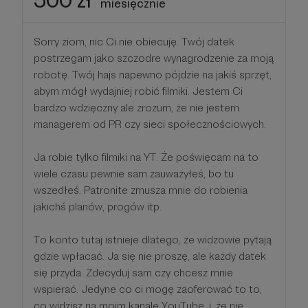
500 zł
miesięcznie
Sorry ziom, nic Ci nie obiecuję. Twój datek
postrzegam jako szczodre wynagrodzenie za moją
robotę. Twój hajs napewno pójdzie na jakiś sprzęt,
abym mógł wydajniej robić filmiki. Jestem Ci
bardzo wdzięczny ale zrozum, że nie jestem
managerem od PR czy sieci społecznościowych.
Ja robie tylko filmiki na YT. Że poświęcam na to
wiele czasu pewnie sam zauważyłeś, bo tu
wszedłeś. Patronite zmusza mnie do robienia
jakichś planów, progów itp.
To konto tutaj istnieje dlatego, że widzowie pytają
gdzie wpłacać. Ja się nie proszę, ale każdy datek
się przyda. Zdecyduj sam czy chcesz mnie
wspierać. Jedyne co ci mogę zaoferować to to,
co widzisz na moim kanale YouTube, i, że nie