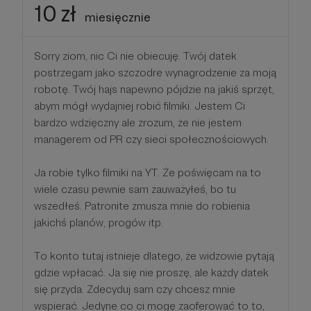
10 zł
miesięcznie
Sorry ziom, nic Ci nie obiecuję. Twój datek
postrzegam jako szczodre wynagrodzenie za moją
robotę. Twój hajs napewno pójdzie na jakiś sprzęt,
abym mógł wydajniej robić filmiki. Jestem Ci
bardzo wdzięczny ale zrozum, że nie jestem
managerem od PR czy sieci społecznościowych.
Ja robie tylko filmiki na YT. Że poświęcam na to
wiele czasu pewnie sam zauważyłeś, bo tu
wszedłeś. Patronite zmusza mnie do robienia
jakichś planów, progów itp.
To konto tutaj istnieje dlatego, że widzowie pytają
gdzie wpłacać. Ja się nie proszę, ale każdy datek
się przyda. Zdecyduj sam czy chcesz mnie
wspierać. Jedyne co ci mogę zaoferować to to,