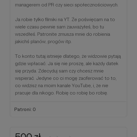
managerem od PR czy sieci społecznościowych.
Ja robie tylko filmiki na YT. Że poświęcam na to
wiele czasu pewnie sam zauważyłeś, bo tu
wszedłeś. Patronite zmusza mnie do robienia
jakichś planów, progów itp.
To konto tutaj istnieje dlatego, że widzowie pytają
gdzie wpłacać. Ja się nie proszę, ale każdy datek
się przyda. Zdecyduj sam czy chcesz mnie
wspierać. Jedyne co ci mogę zaoferować to to,
co widzisz na moim kanale YouTube, i, że nie
pracuje dla nikogo. Robię co robię bo robię.
Patroni: 0