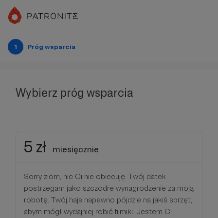
1
Próg wsparcia
Wybierz próg wsparcia
5 zł
miesięcznie
Sorry ziom, nic Ci nie obiecuję. Twój datek
postrzegam jako szczodre wynagrodzenie za moją
robotę. Twój hajs napewno pójdzie na jakiś sprzęt,
abym mógł wydajniej robić filmiki. Jestem Ci