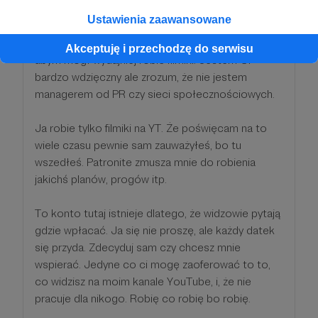
Sorry ziom, nic Ci nie obiecuję. Twój datek
Ustawienia zaawansowane
postrzegam jako szczodre wynagrodzenie za moją
robotę. Twój hajs napewno pójdzie na jakiś sprzęt,
Akceptuję i przechodzę do serwisu
abym mógł wydajniej robić filmiki. Jestem Ci
bardzo wdzięczny ale zrozum, że nie jestem
managerem od PR czy sieci społecznościowych.
Ja robie tylko filmiki na YT. Że poświęcam na to
wiele czasu pewnie sam zauważyłeś, bo tu
wszedłeś. Patronite zmusza mnie do robienia
jakichś planów, progów itp.
To konto tutaj istnieje dlatego, że widzowie pytają
gdzie wpłacać. Ja się nie proszę, ale każdy datek
się przyda. Zdecyduj sam czy chcesz mnie
wspierać. Jedyne co ci mogę zaoferować to to,
co widzisz na moim kanale YouTube, i, że nie
pracuje dla nikogo. Robię co robię bo robię.