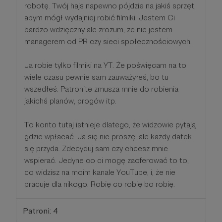
robotę. Twój hajs napewno pójdzie na jakiś sprzęt,
abym mógł wydajniej robić filmiki. Jestem Ci
bardzo wdzięczny ale zrozum, że nie jestem
managerem od PR czy sieci społecznościowych.
Ja robie tylko filmiki na YT. Że poświęcam na to
wiele czasu pewnie sam zauważyłeś, bo tu
wszedłeś. Patronite zmusza mnie do robienia
jakichś planów, progów itp.
To konto tutaj istnieje dlatego, że widzowie pytają
gdzie wpłacać. Ja się nie proszę, ale każdy datek
się przyda. Zdecyduj sam czy chcesz mnie
wspierać. Jedyne co ci mogę zaoferować to to,
co widzisz na moim kanale YouTube, i, że nie
pracuje dla nikogo. Robię co robię bo robię.
Patroni: 4