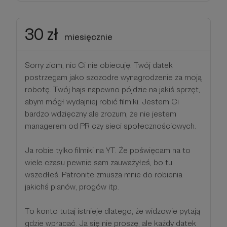
30 zł
miesięcznie
Sorry ziom, nic Ci nie obiecuję. Twój datek
postrzegam jako szczodre wynagrodzenie za moją
robotę. Twój hajs napewno pójdzie na jakiś sprzęt,
abym mógł wydajniej robić filmiki. Jestem Ci
bardzo wdzięczny ale zrozum, że nie jestem
managerem od PR czy sieci społecznościowych.
Ja robie tylko filmiki na YT. Że poświęcam na to
wiele czasu pewnie sam zauważyłeś, bo tu
wszedłeś. Patronite zmusza mnie do robienia
jakichś planów, progów itp.
To konto tutaj istnieje dlatego, że widzowie pytają
gdzie wpłacać. Ja się nie proszę, ale każdy datek