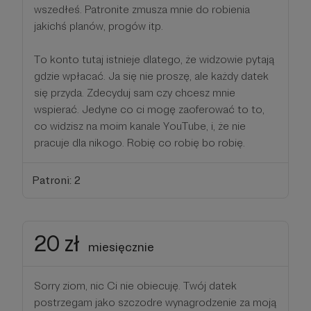
wszedłeś. Patronite zmusza mnie do robienia
jakichś planów, progów itp.
To konto tutaj istnieje dlatego, że widzowie pytają
gdzie wpłacać. Ja się nie proszę, ale każdy datek
się przyda. Zdecyduj sam czy chcesz mnie
wspierać. Jedyne co ci mogę zaoferować to to,
co widzisz na moim kanale YouTube, i, że nie
pracuje dla nikogo. Robię co robię bo robię.
Patroni: 2
20 zł
miesięcznie
Sorry ziom, nic Ci nie obiecuję. Twój datek
postrzegam jako szczodre wynagrodzenie za moją