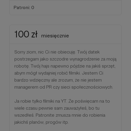
Patroni: 0
100 zł
miesięcznie
Sorry ziom, nic Ci nie obiecuję. Twój datek
postrzegam jako szczodre wynagrodzenie za moją
robotę. Twój hajs napewno pójdzie na jakiś sprzęt,
abym mógł wydajniej robić filmiki. Jestem Ci
bardzo wdzięczny ale zrozum, że nie jestem
managerem od PR czy sieci społecznościowych.
Ja robie tylko filmiki na YT. Że poświęcam na to
wiele czasu pewnie sam zauważyłeś, bo tu
wszedłeś. Patronite zmusza mnie do robienia
jakichś planów, progów itp.