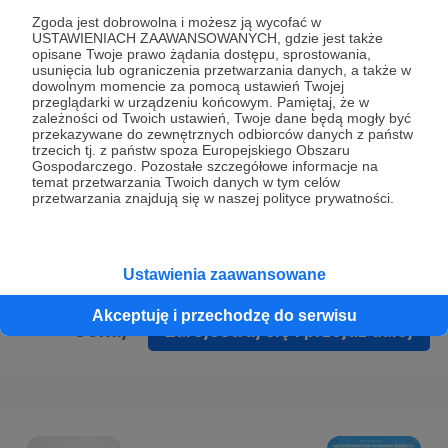
Prywatności
.
Zgoda jest dobrowolna i możesz ją wycofać w
USTAWIENIACH ZAAWANSOWANYCH, gdzie jest także
* Wyrażam zgodę na przetwarzanie moich danych
opisane Twoje prawo żądania dostępu, sprostowania,
osobowych podanych w formularzu rejestracyjnym w celu
usunięcia lub ograniczenia przetwarzania danych, a także w
dowolnym momencie za pomocą ustawień Twojej
prawidłowego świadczenia usług serwisu Patronite.
przeglądarki w urządzeniu końcowym. Pamiętaj, że w
zależności od Twoich ustawień, Twoje dane będą mogły być
Wyrażam zgodę na otrzymywanie drogą elektroniczną
przekazywane do zewnętrznych odbiorców danych z państw
trzecich tj. z państw spoza Europejskiego Obszaru
informacji handlowych - newslettera. Opcja ta może zostać
Gospodarczego. Pozostałe szczegółowe informacje na
zmieniona w ustawieniach konta.
temat przetwarzania Twoich danych w tym celów
przetwarzania znajdują się w naszej polityce prywatności.
Ustawienia zaawansowane
Akceptuję i przechodzę do serwisu
Cofnij
Zarejestruj się i przejdź dalej