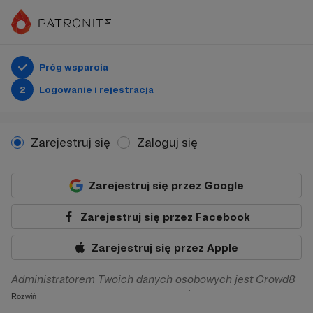
Próg wsparcia
2
Logowanie i rejestracja
Zarejestruj się
Zaloguj się
Zarejestruj się przez Google
Zarejestruj się przez Facebook
Zarejestruj się przez Apple
Administratorem Twoich danych osobowych jest Crowd8
sp. z o.o. z siedziba w Warszawie, ul. Żwirki i Wigury 16, 02-
Rozwiń
092 Warszawa. Twoje dane osobowe będą przetwarzane w