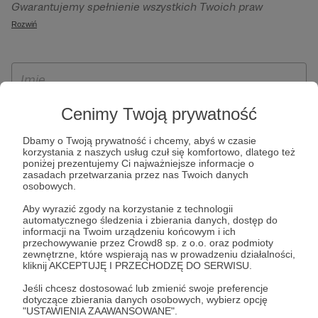
Gwarantujemy spełnienie wszystkich Twoich praw
szczególności w celu wykonania umowy zawartej z Tobą, w
wynikających z ogólnego rozporządzenia o ochronie
Rozwiń
tym do umożliwienia świadczenia usługi drogą
danych, tj. prawo dostępu, sprostowania oraz usunięcia
elektroniczną oraz pełnego korzystania z platformy
Twoich danych, ograniczenia ich przetwarzania, prawo do
Patronite.pl, w tym możliwości dokonywania oraz
ich przenoszenia, niepodlegania zautomatyzowanemu
otrzymywania wsparcia na naszej platformie oraz
podejmowaniu decyzji, w tym profilowaniu, a także prawo
dokonywania płatności.
wyrażenia sprzeciwu wobec przetwarzania Twoich danych
Cenimy Twoją prywatność
osobowych. Rejestracja dla osób niepełnoletnich możliwa
Dbamy o Twoją prywatność i chcemy, abyś w czasie
jest po przekazaniu podpisanego formularza "Zgodna na
korzystania z naszych usług czuł się komfortowo, dlatego też
założenie konta przez osobę niepełnoletnią", formularz
poniżej prezentujemy Ci najważniejsze informacje o
zasadach przetwarzania przez nas Twoich danych
dostępny jest na stronie regulaminu Patronite.pl.
osobowych.
Aby wyrazić zgody na korzystanie z technologii
automatycznego śledzenia i zbierania danych, dostęp do
informacji na Twoim urządzeniu końcowym i ich
przechowywanie przez Crowd8 sp. z o.o. oraz podmioty
zewnętrzne, które wspierają nas w prowadzeniu działalności,
kliknij AKCEPTUJĘ I PRZECHODZĘ DO SERWISU.
Jeśli chcesz dostosować lub zmienić swoje preferencje
dotyczące zbierania danych osobowych, wybierz opcję
* Zapoznałem się i akceptuję
Regulamin
serwisu oraz
Politykę
"USTAWIENIA ZAAWANSOWANE".