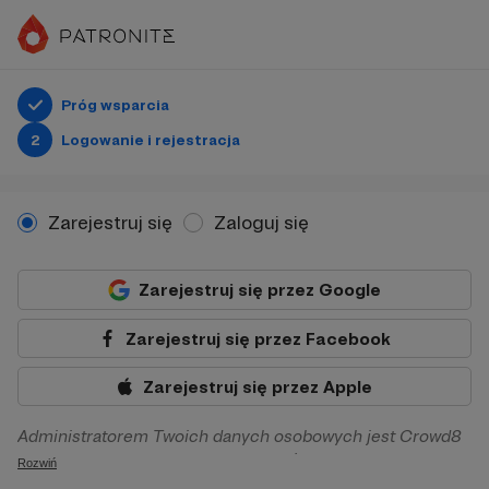
Próg wsparcia
2
Logowanie i rejestracja
Zarejestruj się
Zaloguj się
Zarejestruj się przez Google
Zarejestruj się przez Facebook
Zarejestruj się przez Apple
Administratorem Twoich danych osobowych jest Crowd8
sp. z o.o. z siedziba w Warszawie, ul. Żwirki i Wigury 16, 02-
Rozwiń
092 Warszawa. Twoje dane osobowe będą przetwarzane w