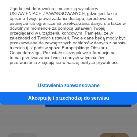
Prywatności
.
Zgoda jest dobrowolna i możesz ją wycofać w
* Wyrażam zgodę na przetwarzanie moich danych
USTAWIENIACH ZAAWANSOWANYCH, gdzie jest także
opisane Twoje prawo żądania dostępu, sprostowania,
osobowych podanych w formularzu rejestracyjnym w celu
usunięcia lub ograniczenia przetwarzania danych, a także w
prawidłowego świadczenia usług serwisu Patronite.
dowolnym momencie za pomocą ustawień Twojej
przeglądarki w urządzeniu końcowym. Pamiętaj, że w
zależności od Twoich ustawień, Twoje dane będą mogły być
Wyrażam zgodę na otrzymywanie drogą elektroniczną
przekazywane do zewnętrznych odbiorców danych z państw
informacji handlowych - newslettera. Opcja ta może zostać
trzecich tj. z państw spoza Europejskiego Obszaru
Gospodarczego. Pozostałe szczegółowe informacje na
zmieniona w ustawieniach konta.
temat przetwarzania Twoich danych w tym celów
przetwarzania znajdują się w naszej polityce prywatności.
Ustawienia zaawansowane
Akceptuję i przechodzę do serwisu
Cofnij
Zarejestruj się i przejdź dalej