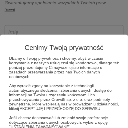
Gwarantujemy spełnienie wszystkich Twoich praw
szczególności w celu wykonania umowy zawartej z Tobą, w
wynikających z ogólnego rozporządzenia o ochronie
Rozwiń
tym do umożliwienia świadczenia usługi drogą
danych, tj. prawo dostępu, sprostowania oraz usunięcia
elektroniczną oraz pełnego korzystania z platformy
Twoich danych, ograniczenia ich przetwarzania, prawo do
Patronite.pl, w tym możliwości dokonywania oraz
ich przenoszenia, niepodlegania zautomatyzowanemu
otrzymywania wsparcia na naszej platformie oraz
podejmowaniu decyzji, w tym profilowaniu, a także prawo
dokonywania płatności.
wyrażenia sprzeciwu wobec przetwarzania Twoich danych
Cenimy Twoją prywatność
osobowych. Rejestracja dla osób niepełnoletnich możliwa
jest po przekazaniu podpisanego formularza "Zgodna na
Dbamy o Twoją prywatność i chcemy, abyś w czasie
korzystania z naszych usług czuł się komfortowo, dlatego też
założenie konta przez osobę niepełnoletnią", formularz
poniżej prezentujemy Ci najważniejsze informacje o
dostępny jest na stronie regulaminu Patronite.pl.
zasadach przetwarzania przez nas Twoich danych
osobowych.
Aby wyrazić zgody na korzystanie z technologii
automatycznego śledzenia i zbierania danych, dostęp do
informacji na Twoim urządzeniu końcowym i ich
przechowywanie przez Crowd8 sp. z o.o. oraz podmioty
zewnętrzne, które wspierają nas w prowadzeniu działalności,
kliknij AKCEPTUJĘ I PRZECHODZĘ DO SERWISU.
Jeśli chcesz dostosować lub zmienić swoje preferencje
* Zapoznałem się i akceptuję
Regulamin
serwisu oraz
Politykę
dotyczące zbierania danych osobowych, wybierz opcję
"USTAWIENIA ZAAWANSOWANE".