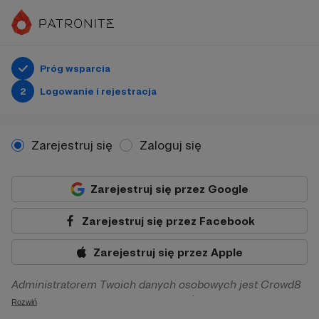
Próg wsparcia
2
Logowanie i rejestracja
Zarejestruj się
Zaloguj się
Zarejestruj się przez Google
Zarejestruj się przez Facebook
Zarejestruj się przez Apple
Administratorem Twoich danych osobowych jest Crowd8
sp. z o.o. z siedziba w Warszawie, ul. Żwirki i Wigury 16, 02-
Rozwiń
092 Warszawa. Twoje dane osobowe będą przetwarzane w