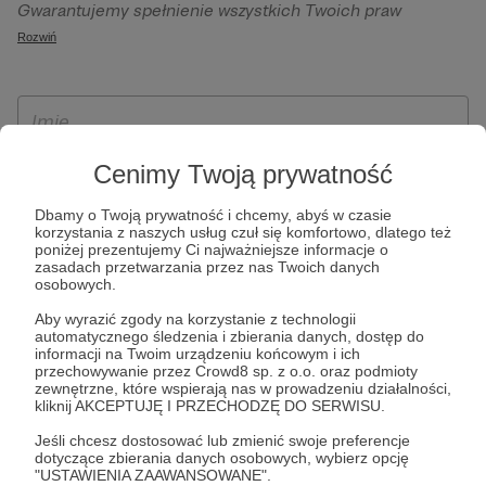
Gwarantujemy spełnienie wszystkich Twoich praw
szczególności w celu wykonania umowy zawartej z Tobą, w
wynikających z ogólnego rozporządzenia o ochronie
Rozwiń
tym do umożliwienia świadczenia usługi drogą
danych, tj. prawo dostępu, sprostowania oraz usunięcia
elektroniczną oraz pełnego korzystania z platformy
Twoich danych, ograniczenia ich przetwarzania, prawo do
Patronite.pl, w tym możliwości dokonywania oraz
ich przenoszenia, niepodlegania zautomatyzowanemu
otrzymywania wsparcia na naszej platformie oraz
podejmowaniu decyzji, w tym profilowaniu, a także prawo
dokonywania płatności.
wyrażenia sprzeciwu wobec przetwarzania Twoich danych
Cenimy Twoją prywatność
osobowych. Rejestracja dla osób niepełnoletnich możliwa
Dbamy o Twoją prywatność i chcemy, abyś w czasie
jest po przekazaniu podpisanego formularza "Zgodna na
korzystania z naszych usług czuł się komfortowo, dlatego też
założenie konta przez osobę niepełnoletnią", formularz
poniżej prezentujemy Ci najważniejsze informacje o
zasadach przetwarzania przez nas Twoich danych
dostępny jest na stronie regulaminu Patronite.pl.
osobowych.
Aby wyrazić zgody na korzystanie z technologii
automatycznego śledzenia i zbierania danych, dostęp do
informacji na Twoim urządzeniu końcowym i ich
przechowywanie przez Crowd8 sp. z o.o. oraz podmioty
zewnętrzne, które wspierają nas w prowadzeniu działalności,
kliknij AKCEPTUJĘ I PRZECHODZĘ DO SERWISU.
Jeśli chcesz dostosować lub zmienić swoje preferencje
dotyczące zbierania danych osobowych, wybierz opcję
* Zapoznałem się i akceptuję
Regulamin
serwisu oraz
Politykę
"USTAWIENIA ZAAWANSOWANE".