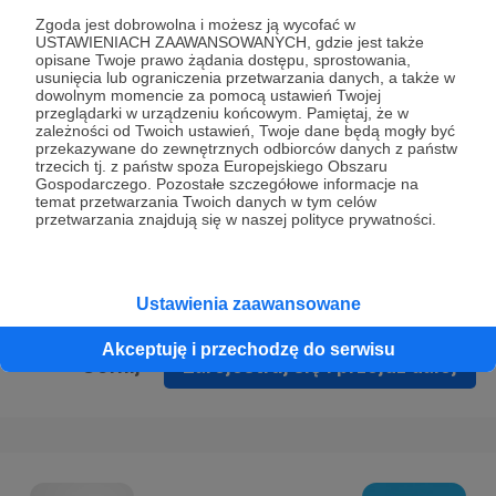
Prywatności
.
Zgoda jest dobrowolna i możesz ją wycofać w
USTAWIENIACH ZAAWANSOWANYCH, gdzie jest także
* Wyrażam zgodę na przetwarzanie moich danych
opisane Twoje prawo żądania dostępu, sprostowania,
osobowych podanych w formularzu rejestracyjnym w celu
usunięcia lub ograniczenia przetwarzania danych, a także w
dowolnym momencie za pomocą ustawień Twojej
prawidłowego świadczenia usług serwisu Patronite.
przeglądarki w urządzeniu końcowym. Pamiętaj, że w
zależności od Twoich ustawień, Twoje dane będą mogły być
Wyrażam zgodę na otrzymywanie drogą elektroniczną
przekazywane do zewnętrznych odbiorców danych z państw
trzecich tj. z państw spoza Europejskiego Obszaru
informacji handlowych - newslettera. Opcja ta może zostać
Gospodarczego. Pozostałe szczegółowe informacje na
zmieniona w ustawieniach konta.
temat przetwarzania Twoich danych w tym celów
przetwarzania znajdują się w naszej polityce prywatności.
Ustawienia zaawansowane
Akceptuję i przechodzę do serwisu
Cofnij
Zarejestruj się i przejdź dalej