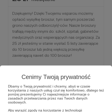
Dziękujemy! Dzięki Twojemu wsparciu możemy
opłacić wysyłkę broszur, tym samym poszerzać
grono naszych odbiorczyń/-ców. Nasze broszury
trafiają między innymi do: szkół, szpitali, gabinetów
medycznych oraz wspierających nas organizacji. Za
25 zł jesteśmy w stanie wysłać 5 listy zawierające
do 10 broszur lub jedną większą przesyłkę
zawierającą nawet do 100 broszur!
Twoją nagrodą jest przyczynienie się do rozwoju
naszego pionierskiego projektu, który wspiera
Cenimy Twoją prywatność
ponad 4000 osób z zespołem MRKH w całej
Polsce oraz dostęp do dodatkowych materiałów
Dbamy o Twoją prywatność i chcemy, abyś w czasie
korzystania z naszych usług czuł się komfortowo, dlatego też
dotyczących Bezpestkowych (specjalnie
poniżej prezentujemy Ci najważniejsze informacje o
przygotowane przez nas materiały - w tym teksty
zasadach przetwarzania przez nas Twoich danych
osobowych.
oraz video)
Aby wyrazić zgody na korzystanie z technologii