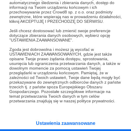
automatycznego śledzenia i zbierania danych, dostęp do
Patroni: 0
informacji na Twoim urządzeniu końcowym i ich
przechowywanie przez Crowd8 sp. z o.o. oraz podmioty
zewnętrzne, które wspierają nas w prowadzeniu działalności,
kliknij AKCEPTUJĘ I PRZECHODZĘ DO SERWISU.
50 zł
Jeśli chcesz dostosować lub zmienić swoje preferencje
miesięcznie
dotyczące zbierania danych osobowych, wybierz opcję
"USTAWIENIA ZAAWANSOWANE".
Zgoda jest dobrowolna i możesz ją wycofać w
DZIĘKUJEMY! Ta wpłata jest rodzajem naszego
USTAWIENIACH ZAAWANSOWANYCH, gdzie jest także
kieszonkowego, ponieważ poza Patroniete nie
opisane Twoje prawo żądania dostępu, sprostowania,
usunięcia lub ograniczenia przetwarzania danych, a także w
pobieramy żadnych opłat za tworzone przez nas
dowolnym momencie za pomocą ustawień Twojej
treści. Dzięki Twojemu wsparciu jesteśmy w stanie
przeglądarki w urządzeniu końcowym. Pamiętaj, że w
zależności od Twoich ustawień, Twoje dane będą mogły być
opłacić nasze działania w symbolicznym stopniu!
przekazywane do zewnętrznych odbiorców danych z państw
trzecich tj. z państw spoza Europejskiego Obszaru
Gospodarczego. Pozostałe szczegółowe informacje na
Twoją nagrodą jest przyczynienie się do rozwoju
temat przetwarzania Twoich danych w tym celów
naszego pionierskiego projektu, który wspiera
przetwarzania znajdują się w naszej polityce prywatności.
ponad 4000 osób z zespołem MRKH w całej
Polsce oraz dostęp do dodatkowych materiałów
dotyczących Bezpestkowych (specjalnie
Ustawienia zaawansowane
przygotowane przez nas materiały - w tym teksty