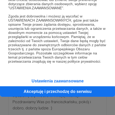
dotyczące zbierania danych osobowych, wybierz opcję
"USTAWIENIA ZAAWANSOWANE".
Patroni: 1
Zgoda jest dobrowolna i możesz ją wycofać w
USTAWIENIACH ZAAWANSOWANYCH, gdzie jest także
opisane Twoje prawo żądania dostępu, sprostowania,
usunięcia lub ograniczenia przetwarzania danych, a także w
dowolnym momencie za pomocą ustawień Twojej
150 zł
przeglądarki w urządzeniu końcowym. Pamiętaj, że w
miesięcznie
zależności od Twoich ustawień, Twoje dane będą mogły być
przekazywane do zewnętrznych odbiorców danych z państw
trzecich tj. z państw spoza Europejskiego Obszaru
Pokój i dobro! Skoro to czytasz, to już jesteśmy
Gospodarczego. Pozostałe szczegółowe informacje na
temat przetwarzania Twoich danych w tym celów
Ci wdzięczni za zainteresowanie. Jeśli wesprzesz
przetwarzania znajdują się w naszej polityce prywatności.
nas modlitwą czy dobrym słowem, myślą, stajesz
się nam bliski. Będziemy się za Ciebie modlić. Jeśli
zechcesz nas wesprzeć finansowo, będzie nam
Ustawienia zaawansowane
bardzo miło. Pozwoli to nam działać. Oczywiście
będziemy się za Ciebie modlić. A poza tym, to i tak
Akceptuję i przechodzę do serwisu
będziemy się modlić w Twojej intencji.
Pozdrawiamy Was po franciszkańsku, pokój i
dobro, dobrzy ludzie. :)