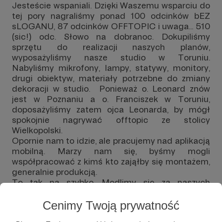
Jesteście wspaniali. Dzięki Waszemu wsparciu do
tej pory nagraliśmy ponad 100 odcinków bEZ
sLOGANU, 87 odcinków OFFTOPIC i uwaga... 510
(sic!) odc. Słowo na dobranoc. Dokupiliśmy
sprzętu do realizacji naszych planów,
wyposażyliśmy nasze studio w Toruniu.
Nabyliśmy mikrofony, lampy, statywy, monitory,
drugi obiektyw, materiały potrzebne do zmiany
dekoracji w studio. Ponieważ o. Leonard znów
jest w Poznaniu a o. Franciszek w Toruniu,
doposażyliśmy zatem ojca Leonarda, by mógł
spokojnie nagrywać offtopic ze stolicy
Wielkopolski.
Opornie nam to idzie, ale pracujemy nad aplikacją
mobilną. Marzy nam się, byśmy mogli
współpracować z kimś kto zająłby się montażem,
generalnie produkcją.
To tak na szybko. Modlimy się za naszych
Patronów i dziękujemy, że jesteście z nami.
Cenimy Twoją prywatność