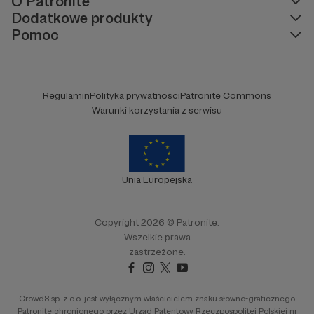
O Patronite
Dodatkowe produkty
Pomoc
Regulamin
Polityka prywatności
Patronite Commons
Warunki korzystania z serwisu
W tym miejscu powinna być zewnętrzna
treść
Unia Europejska
Aby zobaczyć treść musisz zmienić ustawienia
polityki prywatności
Copyright 2026 © Patronite.
Wszelkie prawa
zastrzeżone.
Crowd8 sp. z o.o. jest wyłącznym właścicielem znaku słowno-graficznego
Patronite chronionego przez Urząd Patentowy Rzeczpospolitej Polskiej nr