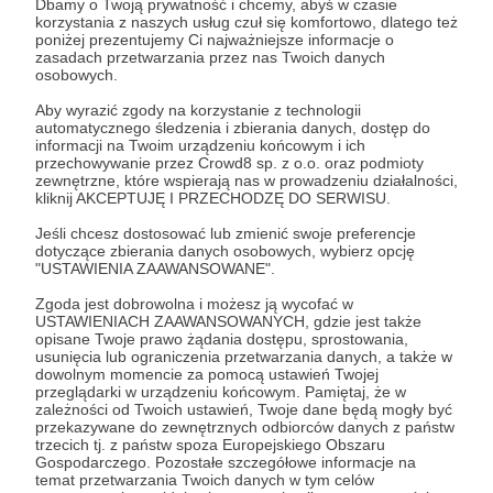
Dbamy o Twoją prywatność i chcemy, abyś w czasie
korzystania z naszych usług czuł się komfortowo, dlatego też
poniżej prezentujemy Ci najważniejsze informacje o
Rozwiń opis
zasadach przetwarzania przez nas Twoich danych
osobowych.
Aby wyrazić zgody na korzystanie z technologii
automatycznego śledzenia i zbierania danych, dostęp do
Cele
informacji na Twoim urządzeniu końcowym i ich
W tym miejscu powinna być zewnętrzna
przechowywanie przez Crowd8 sp. z o.o. oraz podmioty
zewnętrzne, które wspierają nas w prowadzeniu działalności,
treść
kliknij AKCEPTUJĘ I PRZECHODZĘ DO SERWISU.
Chcemy być bardziej dla Was |
Aby zobaczyć treść musisz zmienić ustawienia
Jeśli chcesz dostosować lub zmienić swoje preferencje
na działalność kanału bEZ
dotyczące zbierania danych osobowych, wybierz opcję
polityki prywatności
"USTAWIENIA ZAAWANSOWANE".
sLOGANU
Zgoda jest dobrowolna i możesz ją wycofać w
2 500 zł
1 730 zł
USTAWIENIACH ZAAWANSOWANYCH, gdzie jest także
miesięcznie
brakuje
opisane Twoje prawo żądania dostępu, sprostowania,
usunięcia lub ograniczenia przetwarzania danych, a także w
dowolnym momencie za pomocą ustawień Twojej
30%
przeglądarki w urządzeniu końcowym. Pamiętaj, że w
zależności od Twoich ustawień, Twoje dane będą mogły być
1. Publikujemy 1 w tygodniu
Od 2007 r. katechizujemy w necie.
przekazywane do zewnętrznych odbiorców danych z państw
Pomysł
tematyczny odcinek, gdzie
trzecich tj. z państw spoza Europejskiego Obszaru
zrodził się z obserwacji młodych, którzy wrzucają
odnosimy się zadawanych nam
Gospodarczego. Pozostałe szczegółowe informacje na
w media, to czym żyją. Nie krytykujemy
pytań.
temat przetwarzania Twoich danych w tym celów