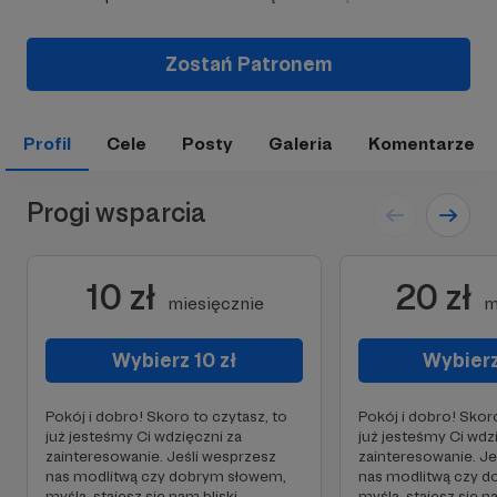
Zostań Patronem
Profil
Cele
Posty
Galeria
Komentarze
Progi wsparcia
10 zł
20 zł
miesięcznie
m
Wybierz 10 zł
Wybierz
Pokój i dobro! Skoro to czytasz, to
Pokój i dobro! Skoro
już jesteśmy Ci wdzięczni za
już jesteśmy Ci wdz
zainteresowanie. Jeśli wesprzesz
zainteresowanie. Je
nas modlitwą czy dobrym słowem,
nas modlitwą czy 
myślą, stajesz się nam bliski.
myślą, stajesz się na