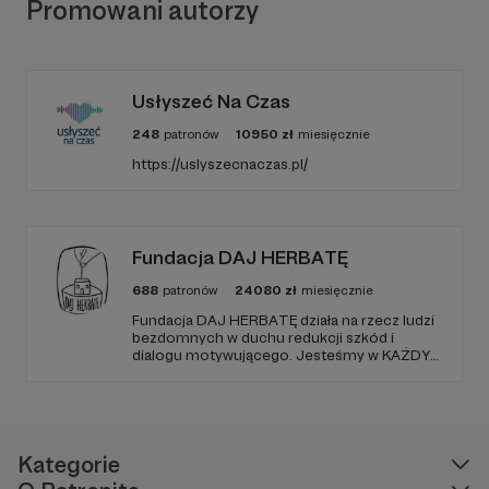
Promowani autorzy
polityki prywatności
Usłyszeć Na Czas
248
patronów
10950
zł
miesięcznie
https://uslyszecnaczas.pl/
Fundacja DAJ HERBATĘ
688
patronów
24080
zł
miesięcznie
Fundacja DAJ HERBATĘ działa na rzecz ludzi
W tym miejscu powinna być zewnętrzna
bezdomnych w duchu redukcji szkód i
treść
dialogu motywującego. Jesteśmy w KAŻDY
poniedziałek od 19:00 na Dworcu Centralnym
Aby zobaczyć treść musisz zmienić ustawienia
(parking od E. Plater/róg z Jerozolimskimi ).
polityki prywatności
Kategorie