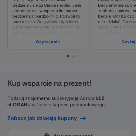
Będziemy się za Ciebie modlić. Jeśli
Będziemy się za Cie
zechcesz nas wesprzeć finansowo,
zechcesz nas wespr
będzie nam bardzo miło. Pozwoli to
będzie nam bardzo m
nam działać. Oczywiście będziemy
nam działać. Oczyw
się za Ciebie modlić. A poza tym, to i
się za Ciebie modlić
tak będziemy się modlić w Twojej
tak będziemy się m
intencji. Pozdrawiamy Was po
intencji. Pozdrawi
Czytaj opis
Czytaj
franciszkańsku, pokój i dobro,
franciszkańsku, pokó
dobrzy ludzie. :)
dobrzy ludzie. :)
Kup wsparcie na prezent!
Podaruj znajomemu subskrypcję Autora
bEZ
sLOGANU
w formie kuponu podarunkowego.
Zobacz jak działają kupony
Kup na prezent