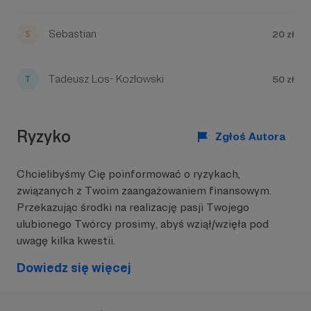
Rozbudowujemy, nasze autorskie
treść
rekolekcje, które cieszą się coraz
większą popularnością.
Sebastian
20 zł
Aby zobaczyć treść musisz zmienić ustawienia
Bardzo Wam dziękujemy za
zrozumienie. Dzięki Wam będziemy
polityki prywatności
mogli dalej docierać z
ważnymi/trudnymi/potrzebnymi
Tadeusz Los- Kozlowski
50 zł
sprawami. :)
Pokój i dobro!
Ryzyko
Zgłoś Autora
Chcielibyśmy Cię poinformować o ryzykach,
związanych z Twoim zaangażowaniem finansowym.
Przekazując środki na realizację pasji Twojego
ulubionego Twórcy prosimy, abyś wziął/wzięła pod
uwagę kilka kwestii.
W tym miejscu powinna być zewnętrzna
Dowiedz się więcej
treść
Aby zobaczyć treść musisz zmienić ustawienia