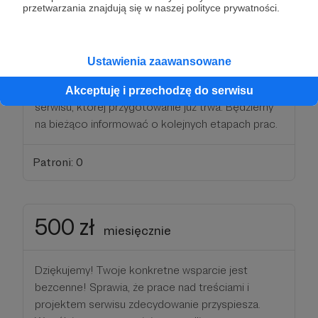
200 zł
przetwarzania znajdują się w naszej polityce prywatności.
miesięcznie
Dziękujemy! Twoje konkretne wsparcie jest
Ustawienia zaawansowane
bezcenne! Otrzymane od Ciebie wsparcie
przeznaczymy na rozwój projektu nowej wersji
Akceptuję i przechodzę do serwisu
serwisu, której przygotowanie już trwa. Będziemy
na bieżąco informować o kolejnych etapach prac.
Patroni: 0
500 zł
miesięcznie
Dziękujemy! Twoje konkretne wsparcie jest
bezcenne! Sprawia, że prace nad treściami i
projektem serwisu zdecydowanie przyspiesza.