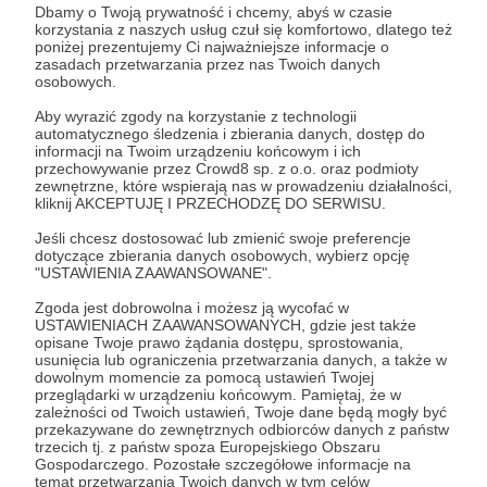
Dbamy o Twoją prywatność i chcemy, abyś w czasie
korzystania z naszych usług czuł się komfortowo, dlatego też
poniżej prezentujemy Ci najważniejsze informacje o
Patroni: 0
zasadach przetwarzania przez nas Twoich danych
osobowych.
Aby wyrazić zgody na korzystanie z technologii
automatycznego śledzenia i zbierania danych, dostęp do
100 zł
informacji na Twoim urządzeniu końcowym i ich
miesięcznie
przechowywanie przez Crowd8 sp. z o.o. oraz podmioty
zewnętrzne, które wspierają nas w prowadzeniu działalności,
kliknij AKCEPTUJĘ I PRZECHODZĘ DO SERWISU.
Dziękujemy! Twoje konkretne wsparcie jest
Jeśli chcesz dostosować lub zmienić swoje preferencje
bezcenne! Za taką kwotę możemy sfinansować
dotyczące zbierania danych osobowych, wybierz opcję
część wydatków związanych z utrzymaniem
"USTAWIENIA ZAAWANSOWANE".
serwisu i pracą tych, którzy na codzień go tworzą.
Zgoda jest dobrowolna i możesz ją wycofać w
Dzięki Tobie jeszcze więcej osób będzie mogło
USTAWIENIACH ZAAWANSOWANYCH, gdzie jest także
opisane Twoje prawo żądania dostępu, sprostowania,
poznać modlitwę liturgiczną Kościoła.
usunięcia lub ograniczenia przetwarzania danych, a także w
dowolnym momencie za pomocą ustawień Twojej
przeglądarki w urządzeniu końcowym. Pamiętaj, że w
Patroni: 0
zależności od Twoich ustawień, Twoje dane będą mogły być
przekazywane do zewnętrznych odbiorców danych z państw
trzecich tj. z państw spoza Europejskiego Obszaru
Gospodarczego. Pozostałe szczegółowe informacje na
temat przetwarzania Twoich danych w tym celów