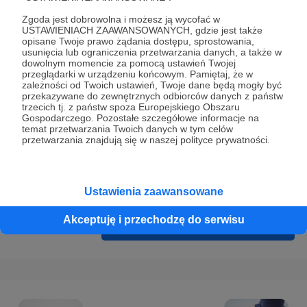
Prywatności
.
Zgoda jest dobrowolna i możesz ją wycofać w
* Wyrażam zgodę na przetwarzanie moich danych
USTAWIENIACH ZAAWANSOWANYCH, gdzie jest także
opisane Twoje prawo żądania dostępu, sprostowania,
osobowych podanych w formularzu rejestracyjnym w celu
usunięcia lub ograniczenia przetwarzania danych, a także w
prawidłowego świadczenia usług serwisu Patronite.
dowolnym momencie za pomocą ustawień Twojej
przeglądarki w urządzeniu końcowym. Pamiętaj, że w
zależności od Twoich ustawień, Twoje dane będą mogły być
Wyrażam zgodę na otrzymywanie drogą elektroniczną
przekazywane do zewnętrznych odbiorców danych z państw
informacji handlowych - newslettera. Opcja ta może zostać
trzecich tj. z państw spoza Europejskiego Obszaru
Gospodarczego. Pozostałe szczegółowe informacje na
zmieniona w ustawieniach konta.
temat przetwarzania Twoich danych w tym celów
przetwarzania znajdują się w naszej polityce prywatności.
Ustawienia zaawansowane
Akceptuję i przechodzę do serwisu
Cofnij
Zarejestruj się i przejdź dalej