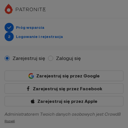
Próg wsparcia
2
Logowanie i rejestracja
Zarejestruj się
Zaloguj się
Zarejestruj się przez Google
Zarejestruj się przez Facebook
Zarejestruj się przez Apple
Administratorem Twoich danych osobowych jest Crowd8
sp. z o.o. z siedziba w Warszawie, ul. Żwirki i Wigury 16, 02-
Rozwiń
092 Warszawa. Twoje dane osobowe będą przetwarzane w