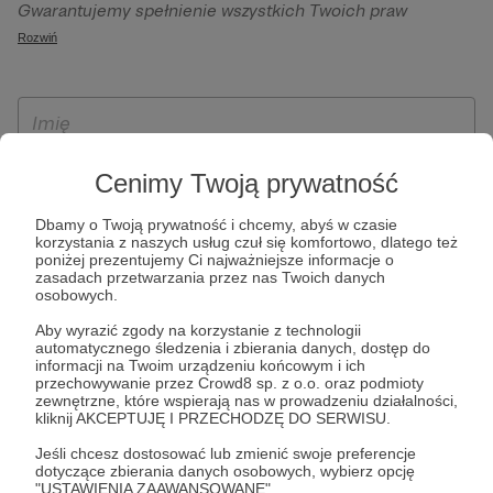
Gwarantujemy spełnienie wszystkich Twoich praw
szczególności w celu wykonania umowy zawartej z Tobą, w
wynikających z ogólnego rozporządzenia o ochronie
Rozwiń
tym do umożliwienia świadczenia usługi drogą
danych, tj. prawo dostępu, sprostowania oraz usunięcia
elektroniczną oraz pełnego korzystania z platformy
Twoich danych, ograniczenia ich przetwarzania, prawo do
Patronite.pl, w tym możliwości dokonywania oraz
ich przenoszenia, niepodlegania zautomatyzowanemu
otrzymywania wsparcia na naszej platformie oraz
podejmowaniu decyzji, w tym profilowaniu, a także prawo
dokonywania płatności.
wyrażenia sprzeciwu wobec przetwarzania Twoich danych
Cenimy Twoją prywatność
osobowych. Rejestracja dla osób niepełnoletnich możliwa
jest po przekazaniu podpisanego formularza "Zgodna na
Dbamy o Twoją prywatność i chcemy, abyś w czasie
korzystania z naszych usług czuł się komfortowo, dlatego też
założenie konta przez osobę niepełnoletnią", formularz
poniżej prezentujemy Ci najważniejsze informacje o
dostępny jest na stronie regulaminu Patronite.pl.
zasadach przetwarzania przez nas Twoich danych
osobowych.
Aby wyrazić zgody na korzystanie z technologii
automatycznego śledzenia i zbierania danych, dostęp do
informacji na Twoim urządzeniu końcowym i ich
przechowywanie przez Crowd8 sp. z o.o. oraz podmioty
zewnętrzne, które wspierają nas w prowadzeniu działalności,
kliknij AKCEPTUJĘ I PRZECHODZĘ DO SERWISU.
Jeśli chcesz dostosować lub zmienić swoje preferencje
* Zapoznałem się i akceptuję
Regulamin
serwisu oraz
Politykę
dotyczące zbierania danych osobowych, wybierz opcję
"USTAWIENIA ZAAWANSOWANE".