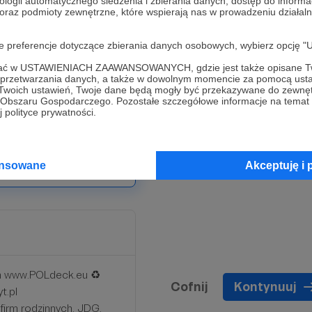
ologii automatycznego śledzenia i zbierania danych, dostęp do inform
 oraz podmioty zewnętrzne, które wspierają nas w prowadzeniu dział
niedocenianego, a
o ustalenia, wskazania).
oje preferencje dotyczące zbierania danych osobowych, wybierz op
(pow. 200tys.
ofać w USTAWIENIACH ZAAWANSOWANYCH, gdzie jest także opisane Tw
a przetwarzania danych, a także w dowolnym momencie za pomocą usta
rze
 Twoich ustawień, Twoje dane będą mogły być przekazywane do zewnę
dowlana)
go Obszaru Gospodarczego. Pozostałe szczegółowe informacje na temat
 polityce prywatności.
ansowane
Akceptuję i 
h www.POLdeck.eu ♻️
Cofnij
Kontynuuj
t.pl
firm rodzinnych, JDG,