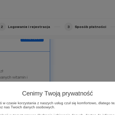
kazania.
2
Logowanie i rejestracja
3
Sposób płatności
zł
anych witamin i
poszerzony o omega3, Q10)
Cenimy Twoją prywatność
w czasie korzystania z naszych usług czuł się komfortowo, dlatego te
zez nas Twoich danych osobowych.
ego, technicznego i