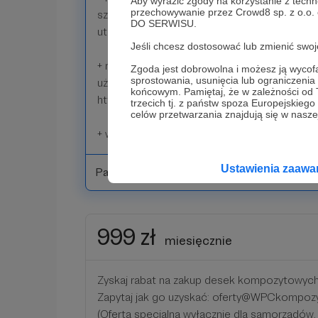
Aby wyrazić zgody na korzystanie z techn
przechowywanie przez Crowd8 sp. z o.o.
szkoleniowego dla wybranego młodego lub 
DO SERWISU.
utalentowanego DJ/producenta muzycznego (d
Jeśli chcesz dostosować lub zmienić sw
+ możliwość reklamy na prywatnej grupie FB 
Zgoda jest dobrowolna i możesz ją wyc
sprostowania, usunięcia lub ograniczeni
użytkowników) - 1 MIESIĄC, posty i komenta
końcowym. Pamiętaj, że w zależności od
http://broimy.link/grupakompozyty (branża bu
trzecich tj. z państw spoza Europejskie
celów przetwarzania znajdują się w naszej
+ wszystko co w progu 50zł
Ustawienia zaaw
Patroni: 0
999 zł
miesięcznie
Zyskaj rabat na zakup desek kompozytowyc
Zapytaj jak go uzyskać: oferty@WPCkompozy
(Oferta specjalna wyłącznie dla samorządów, 