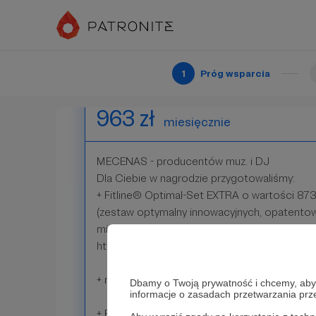
Może być to konkretny piłkarz z Twojego ws
Patroni: 0
1
Próg wsparcia
963 zł
miesięcznie
MECENAS - producentów muz. i DJ
Dla Ciebie w nagrodzie przygotowaliśmy:
+ Fitline® Optimal-Set EXTRA o wartości 873
(zestaw optymalny innowacyjnych, opatentow
minerałów z warzywami i kulturami bakterii 
http://6304076.fitline.com/9700495
+ rabat -20% na produkty FitLine®
Dbamy o Twoją prywatność i chcemy, abyś 
informacje o zasadach przetwarzania pr
+ Pakiet miesięcznego wsparcia marketingow