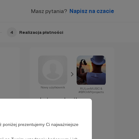
Masz pytania?
Napisz na czacie
4
Realizacja płatności
Nowy użytkownik
RULonMUSIC &
#BROiMYprojects
Już za chwilę
zostaniesz
Patronem!
ż poniżej prezentujemy Ci najważniejsze