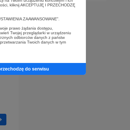
acji na Twoim urządzeniu końcowym i ich
alności, kliknij AKCEPTUJĘ I PRZECHODZĘ
cję "USTAWIENIA ZAAWANSOWANE".
oje prawo żądania dostępu,
wień Twojej przeglądarki w urządzeniu
trznych odbiorców danych z państw
 przetwarzania Twoich danych w tym
przechodzę do serwisu