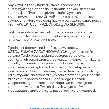
100 zł
miesięcznie
Aby wyrazić zgody na korzystanie z technologii
automatycznego śledzenia i zbierania danych, dostęp do
informacji na Twoim urządzeniu końcowym i ich
przechowywanie przez Crowd8 sp. z o.o. oraz podmioty
W Gruzji na “100” powiedzą “asi”. Jest krótko i
zewnętrzne, które wspierają nas w prowadzeniu działalności,
konkretnie. I rzeczywiście, tak znacząca suma
kliknij AKCEPTUJĘ I PRZECHODZĘ DO SERWISU.
wyjęta z Twojego portfela i przekaza na rzecz
Jeśli chcesz dostosować lub zmienić swoje preferencje
Brzmienia Świata świadczy o zdecydowaniu. Tutaj
dotyczące zbierania danych osobowych, wybierz opcję
"USTAWIENIA ZAAWANSOWANE".
nie ma miejsca na wątpliwości - chcesz, by mój
podcast wypłynął na szerokie wody i cenisz to,
Zgoda jest dobrowolna i możesz ją wycofać w
USTAWIENIACH ZAAWANSOWANYCH, gdzie jest także
czym się zajmuję. Doceniam i bardzo dziękuję za
opisane Twoje prawo żądania dostępu, sprostowania,
tak duże wsparcie i chcę się za nie odwdzięczyć.
usunięcia lub ograniczenia przetwarzania danych, a także w
dowolnym momencie za pomocą ustawień Twojej
przeglądarki w urządzeniu końcowym. Pamiętaj, że w
Każda osoba, która zdecyduje się przekazać
zależności od Twoich ustawień, Twoje dane będą mogły być
przekazywane do zewnętrznych odbiorców danych z państw
100 zł otrzyma:
trzecich tj. z państw spoza Europejskiego Obszaru
Gospodarczego. Pozostałe szczegółowe informacje na
temat przetwarzania Twoich danych w tym celów
🔴 wyjątkową zapowiedź wideo każdego odcinka
przetwarzania znajdują się w naszej polityce prywatności.
podcastu na dzień przed publikacją. Kto wie, może
w środku znajdziesz historię, której nie znajdziesz
nigdzie indziej?