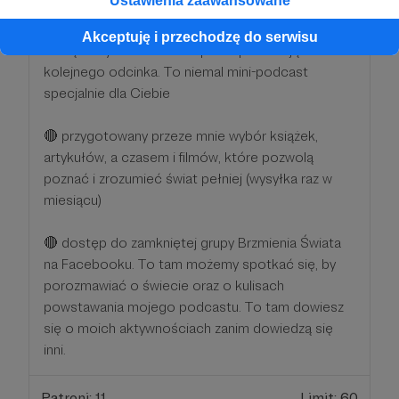
Ustawienia zaawansowane
🔴 specjalną, bo rozbudowaną, zapowiedź audio,
Akceptuję i przechodzę do serwisu
którą otrzymasz na dzień przed publikacją
kolejnego odcinka. To niemal mini-podcast
specjalnie dla Ciebie
🔴 przygotowany przeze mnie wybór książek,
artykułów, a czasem i filmów, które pozwolą
poznać i zrozumieć świat pełniej (wysyłka raz w
miesiącu)
🔴 dostęp do zamkniętej grupy Brzmienia Świata
na Facebooku. To tam możemy spotkać się, by
porozmawiać o świecie oraz o kulisach
powstawania mojego podcastu. To tam dowiesz
się o moich aktywnościach zanim dowiedzą się
inni.
Patroni: 11
Limit: 60