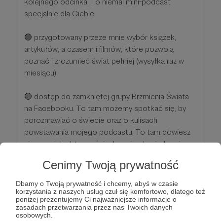
kolejnego odcinka. To niemal mini-podcast
specjalnie dla Ciebie
🟢 przygotowany przeze mnie wybór książek,
artykułów, a czasem i filmów, które pozwolą
poznać i zrozumieć świat pełniej (wysyłka raz w
miesiącu)
🟢 dostęp do zamkniętej grupy Brzmienia Świata
na Facebooku. To tam możemy spotkać się, by
porozmawiać o świecie oraz o kulisach
powstawania mojego podcastu. To tam dowiesz
się o moich aktywnościach zanim dowiedzą się
inni.
Cenimy Twoją prywatność
Patroni: 61
Dbamy o Twoją prywatność i chcemy, abyś w czasie
korzystania z naszych usług czuł się komfortowo, dlatego też
poniżej prezentujemy Ci najważniejsze informacje o
zasadach przetwarzania przez nas Twoich danych
osobowych.