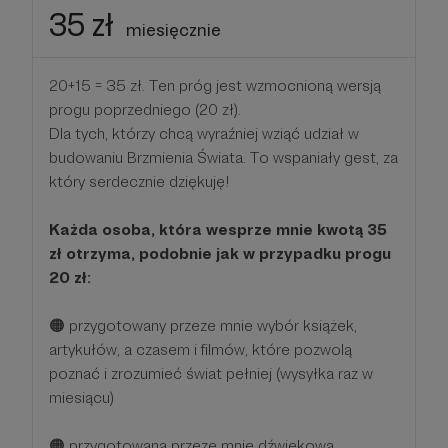
35 zł
miesięcznie
20+15 = 35 zł. Ten próg jest wzmocnioną wersją
progu poprzedniego (20 zł).
Dla tych, którzy chcą wyraźniej wziąć udział w
budowaniu Brzmienia Świata. To wspaniały gest, za
który serdecznie dziękuję!
Każda osoba, która wesprze mnie kwotą 35
zł otrzyma, podobnie jak w przypadku progu
20 zł:
🟠 przygotowany przeze mnie wybór książek,
artykułów, a czasem i filmów, które pozwolą
poznać i zrozumieć świat pełniej (wysyłka raz w
miesiącu)
🟠 przygotowaną przeze mnie dźwiękową