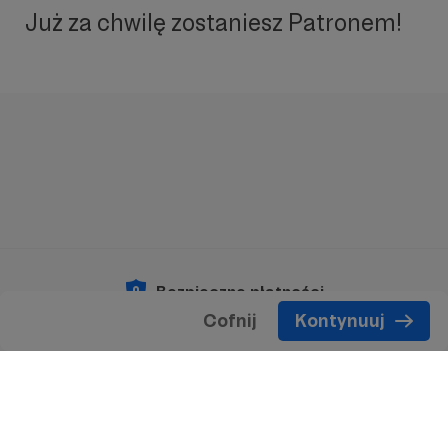
Już za chwilę zostaniesz Patronem!
Bezpieczne płatności
Cofnij
Kontynuuj
Copyright 2026 © Patronite.
Wszelkie prawa
zastrzeżone.