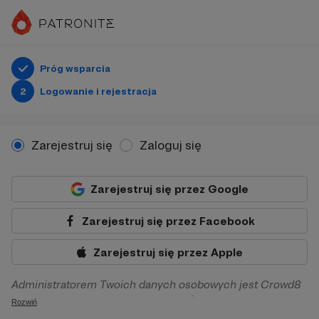
Próg wsparcia
2
Logowanie i rejestracja
Zarejestruj się
Zaloguj się
Zarejestruj się przez Google
Zarejestruj się przez Facebook
Zarejestruj się przez Apple
Administratorem Twoich danych osobowych jest Crowd8
sp. z o.o. z siedziba w Warszawie, ul. Żwirki i Wigury 16, 02-
Rozwiń
092 Warszawa. Twoje dane osobowe będą przetwarzane w