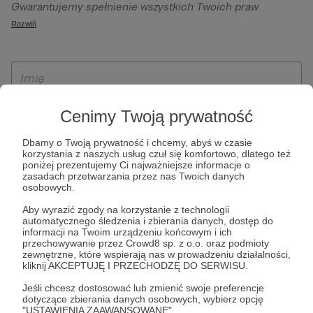
Gwarantujemy spełnienie wszystkich Twoich praw
szczególności w celu wykonania umowy zawartej z Tobą, w
wynikających z ogólnego rozporządzenia o ochronie
Rozwiń
tym do umożliwienia świadczenia usługi drogą
danych, tj. prawo dostępu, sprostowania oraz usunięcia
elektroniczną oraz pełnego korzystania z platformy
Twoich danych, ograniczenia ich przetwarzania, prawo do
Patronite.pl, w tym możliwości dokonywania oraz
ich przenoszenia, niepodlegania zautomatyzowanemu
otrzymywania wsparcia na naszej platformie oraz
podejmowaniu decyzji, w tym profilowaniu, a także prawo
dokonywania płatności.
wyrażenia sprzeciwu wobec przetwarzania Twoich danych
Cenimy Twoją prywatność
osobowych. Rejestracja dla osób niepełnoletnich możliwa
jest po przekazaniu podpisanego formularza "Zgodna na
Dbamy o Twoją prywatność i chcemy, abyś w czasie
korzystania z naszych usług czuł się komfortowo, dlatego też
założenie konta przez osobę niepełnoletnią", formularz
poniżej prezentujemy Ci najważniejsze informacje o
dostępny jest na stronie regulaminu Patronite.pl.
zasadach przetwarzania przez nas Twoich danych
osobowych.
Aby wyrazić zgody na korzystanie z technologii
automatycznego śledzenia i zbierania danych, dostęp do
informacji na Twoim urządzeniu końcowym i ich
przechowywanie przez Crowd8 sp. z o.o. oraz podmioty
zewnętrzne, które wspierają nas w prowadzeniu działalności,
kliknij AKCEPTUJĘ I PRZECHODZĘ DO SERWISU.
Jeśli chcesz dostosować lub zmienić swoje preferencje
* Zapoznałem się i akceptuję
Regulamin
serwisu oraz
Politykę
dotyczące zbierania danych osobowych, wybierz opcję
"USTAWIENIA ZAAWANSOWANE".