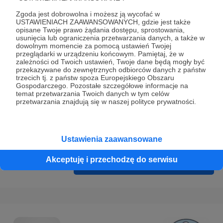
Prywatności
.
Zgoda jest dobrowolna i możesz ją wycofać w
* Wyrażam zgodę na przetwarzanie moich danych
USTAWIENIACH ZAAWANSOWANYCH, gdzie jest także
opisane Twoje prawo żądania dostępu, sprostowania,
osobowych podanych w formularzu rejestracyjnym w celu
usunięcia lub ograniczenia przetwarzania danych, a także w
prawidłowego świadczenia usług serwisu Patronite.
dowolnym momencie za pomocą ustawień Twojej
przeglądarki w urządzeniu końcowym. Pamiętaj, że w
zależności od Twoich ustawień, Twoje dane będą mogły być
Wyrażam zgodę na otrzymywanie drogą elektroniczną
przekazywane do zewnętrznych odbiorców danych z państw
informacji handlowych - newslettera. Opcja ta może zostać
trzecich tj. z państw spoza Europejskiego Obszaru
Gospodarczego. Pozostałe szczegółowe informacje na
zmieniona w ustawieniach konta.
temat przetwarzania Twoich danych w tym celów
przetwarzania znajdują się w naszej polityce prywatności.
Ustawienia zaawansowane
Akceptuję i przechodzę do serwisu
Cofnij
Zarejestruj się i przejdź dalej