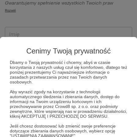
Gwarantujemy spełnienie wszystkich Twoich praw
szczególności w celu wykonania umowy zawartej z Tobą, w
wynikających z ogólnego rozporządzenia o ochronie
Rozwiń
tym do umożliwienia świadczenia usługi drogą
danych, tj. prawo dostępu, sprostowania oraz usunięcia
elektroniczną oraz pełnego korzystania z platformy
Twoich danych, ograniczenia ich przetwarzania, prawo do
Patronite.pl, w tym możliwości dokonywania oraz
ich przenoszenia, niepodlegania zautomatyzowanemu
otrzymywania wsparcia na naszej platformie oraz
podejmowaniu decyzji, w tym profilowaniu, a także prawo
dokonywania płatności.
wyrażenia sprzeciwu wobec przetwarzania Twoich danych
Cenimy Twoją prywatność
osobowych. Rejestracja dla osób niepełnoletnich możliwa
jest po przekazaniu podpisanego formularza "Zgodna na
Dbamy o Twoją prywatność i chcemy, abyś w czasie
korzystania z naszych usług czuł się komfortowo, dlatego też
założenie konta przez osobę niepełnoletnią", formularz
poniżej prezentujemy Ci najważniejsze informacje o
dostępny jest na stronie regulaminu Patronite.pl.
zasadach przetwarzania przez nas Twoich danych
osobowych.
Aby wyrazić zgody na korzystanie z technologii
automatycznego śledzenia i zbierania danych, dostęp do
informacji na Twoim urządzeniu końcowym i ich
przechowywanie przez Crowd8 sp. z o.o. oraz podmioty
zewnętrzne, które wspierają nas w prowadzeniu działalności,
kliknij AKCEPTUJĘ I PRZECHODZĘ DO SERWISU.
Jeśli chcesz dostosować lub zmienić swoje preferencje
* Zapoznałem się i akceptuję
Regulamin
serwisu oraz
Politykę
dotyczące zbierania danych osobowych, wybierz opcję
"USTAWIENIA ZAAWANSOWANE".