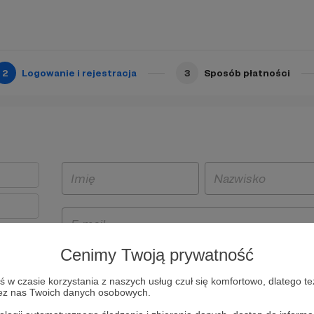
2
Logowanie i rejestracja
3
Sposób płatności
Cenimy Twoją prywatność
t
w czasie korzystania z naszych usług czuł się komfortowo, dlatego te
i i
zez nas Twoich danych osobowych.
owe będą
aw