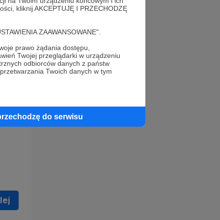
acji na Twoim urządzeniu końcowym i ich
alności, kliknij AKCEPTUJĘ I PRZECHODZĘ
cję "USTAWIENIA ZAAWANSOWANE".
oje prawo żądania dostępu,
wień Twojej przeglądarki w urządzeniu
trznych odbiorców danych z państw
 celu
 przetwarzania Twoich danych w tym
ną
 zostać
przechodzę do serwisu
lej