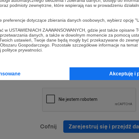
ologii automatycznego śledzenia i zbierania danych, dostęp do inform
a umowy
nie
 oraz podmioty zewnętrzne, które wspierają nas w prowadzeniu dział
nia
nięcia
nia z
* Zapoznałem się i akceptuję
Regulamin
serwisu oraz
prawo
oje preferencje dotyczące zbierania danych osobowych, wybierz op
wania
Politykę Prywatności
.
zowanemu
ofać w USTAWIENIACH ZAAWANSOWANYCH, gdzie jest także opisane Tw
 oraz
że prawo
a przetwarzania danych, a także w dowolnym momencie za pomocą usta
* Wyrażam zgodę na przetwarzanie moich danych
 Twoich ustawień, Twoje dane będą mogły być przekazywane do zewnę
h
osobowych podanych w formularzu rejestracyjnym w
go Obszaru Gospodarczego. Pozostałe szczegółowe informacje na temat
 polityce prywatności.
prawidłowego świadczenia usług serwisu Patronite.
Wyrażam zgodę na otrzymywanie drogą elektronicz
nta
informacji handlowych - newslettera. Opcja ta może
jest na
ansowane
Akceptuję i 
zmieniona w ustawieniach konta.
Cofnij
Zarejestruj się i przejdź da