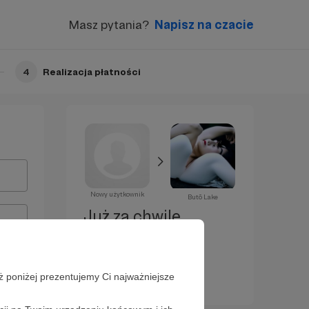
Masz pytania?
Napisz na czacie
4
Realizacja płatności
Nowy użytkownik
Butō Lake
Już za chwilę
zostaniesz
Patronem!
ż poniżej prezentujemy Ci najważniejsze