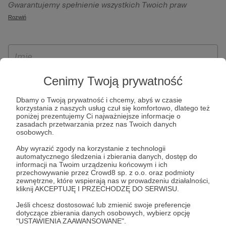
Gwarantujemy spełnienie wszystkich Twoich praw
szczególności w celu wykonania umowy zawartej z Tobą, w
wynikających z ogólnego rozporządzenia o ochronie
Rozwiń
tym do umożliwienia świadczenia usługi drogą
danych, tj. prawo dostępu, sprostowania oraz usunięcia
elektroniczną oraz pełnego korzystania z platformy
Twoich danych, ograniczenia ich przetwarzania, prawo do
Patronite.pl, w tym możliwości dokonywania oraz
ich przenoszenia, niepodlegania zautomatyzowanemu
otrzymywania wsparcia na naszej platformie oraz
podejmowaniu decyzji, w tym profilowaniu, a także prawo
dokonywania płatności.
wyrażenia sprzeciwu wobec przetwarzania Twoich danych
Cenimy Twoją prywatność
osobowych. Rejestracja dla osób niepełnoletnich możliwa
Dbamy o Twoją prywatność i chcemy, abyś w czasie
jest po przekazaniu podpisanego formularza "Zgodna na
korzystania z naszych usług czuł się komfortowo, dlatego też
założenie konta przez osobę niepełnoletnią", formularz
poniżej prezentujemy Ci najważniejsze informacje o
zasadach przetwarzania przez nas Twoich danych
dostępny jest na stronie regulaminu Patronite.pl.
osobowych.
Aby wyrazić zgody na korzystanie z technologii
automatycznego śledzenia i zbierania danych, dostęp do
informacji na Twoim urządzeniu końcowym i ich
przechowywanie przez Crowd8 sp. z o.o. oraz podmioty
zewnętrzne, które wspierają nas w prowadzeniu działalności,
kliknij AKCEPTUJĘ I PRZECHODZĘ DO SERWISU.
Jeśli chcesz dostosować lub zmienić swoje preferencje
dotyczące zbierania danych osobowych, wybierz opcję
* Zapoznałem się i akceptuję
Regulamin
serwisu oraz
Politykę
"USTAWIENIA ZAAWANSOWANE".