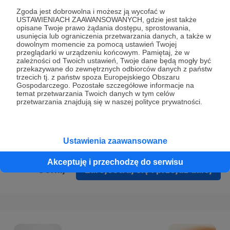
Prywatności
.
Zgoda jest dobrowolna i możesz ją wycofać w
USTAWIENIACH ZAAWANSOWANYCH, gdzie jest także
* Wyrażam zgodę na przetwarzanie moich danych
opisane Twoje prawo żądania dostępu, sprostowania,
osobowych podanych w formularzu rejestracyjnym w celu
usunięcia lub ograniczenia przetwarzania danych, a także w
dowolnym momencie za pomocą ustawień Twojej
prawidłowego świadczenia usług serwisu Patronite.
przeglądarki w urządzeniu końcowym. Pamiętaj, że w
zależności od Twoich ustawień, Twoje dane będą mogły być
Wyrażam zgodę na otrzymywanie drogą elektroniczną
przekazywane do zewnętrznych odbiorców danych z państw
trzecich tj. z państw spoza Europejskiego Obszaru
informacji handlowych - newslettera. Opcja ta może zostać
Gospodarczego. Pozostałe szczegółowe informacje na
zmieniona w ustawieniach konta.
temat przetwarzania Twoich danych w tym celów
przetwarzania znajdują się w naszej polityce prywatności.
Ustawienia zaawansowane
Akceptuję i przechodzę do serwisu
Cofnij
Zarejestruj się i przejdź dalej