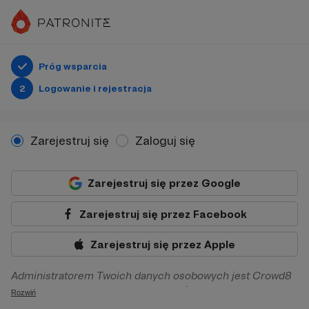
Próg wsparcia
2
Logowanie i rejestracja
Zarejestruj się
Zaloguj się
Zarejestruj się przez Google
Zarejestruj się przez Facebook
Zarejestruj się przez Apple
Administratorem Twoich danych osobowych jest Crowd8
sp. z o.o. z siedziba w Warszawie, ul. Żwirki i Wigury 16, 02-
Rozwiń
092 Warszawa. Twoje dane osobowe będą przetwarzane w