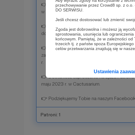
Aby wyrazić zgody na korzystanie z techn
👉 Zostaniesz patronem wybranego przez Ci
przechowywanie przez Crowd8 sp. z o.o.
DO SERWISU.
w Cactusarium stosowną tabliczkę z Twoimi 
Jeśli chcesz dostosować lub zmienić sw
👉 Otrzymasz bezpłatny całoroczny wstęp d
Zgoda jest dobrowolna i możesz ją wyc
do 5 osób.
sprostowania, usunięcia lub ograniczeni
końcowym. Pamiętaj, że w zależności od
trzecich tj. z państw spoza Europejskie
👉 Otrzymasz w prezencie jedną siewkę kakt
celów przetwarzania znajdują się w naszej
zaleceniami jak ją dalej pielęgnować. Siewk
r.
Ustawienia zaaw
👉 Dostaniesz zaproszenie na Zjazd Patronó
maju 2023 r. w Cactusarium.
👉 Podziękujemy Tobie na naszym Facebooku
Patroni: 1