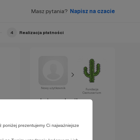
Masz pytania?
Napisz na czacie
4
Realizacja płatności
Nowy użytkownik
Fundacja
Cactusarium
Już za chwilę
zostaniesz
Patronem!
ż poniżej prezentujemy Ci najważniejsze