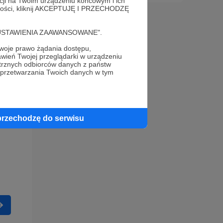
acji na Twoim urządzeniu końcowym i ich
alności, kliknij AKCEPTUJĘ I PRZECHODZĘ
cję "USTAWIENIA ZAAWANSOWANE".
oje prawo żądania dostępu,
wień Twojej przeglądarki w urządzeniu
trznych odbiorców danych z państw
 przetwarzania Twoich danych w tym
przechodzę do serwisu