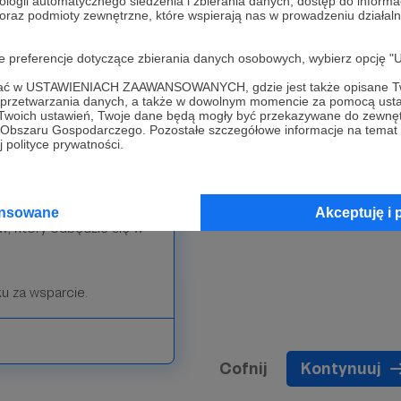
ologii automatycznego śledzenia i zbierania danych, dostęp do inform
ebie kaktusa. Umieścimy
 oraz podmioty zewnętrzne, które wspierają nas w prowadzeniu dział
danymi.
oje preferencje dotyczące zbierania danych osobowych, wybierz op
o Cactusarium dla grupy
ofać w USTAWIENIACH ZAAWANSOWANYCH, gdzie jest także opisane Tw
a przetwarzania danych, a także w dowolnym momencie za pomocą usta
 Twoich ustawień, Twoje dane będą mogły być przekazywane do zewnę
go Obszaru Gospodarczego. Pozostałe szczegółowe informacje na temat
usa rzadkiego gatunku z
 polityce prywatności.
i będą gotowe w maju 2023
ansowane
Akceptuję i 
w, który odbędzie się w
 za wsparcie.
Cofnij
Kontynuuj