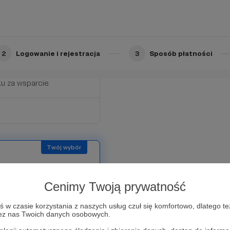
i będą gotowe w maju 2023
w, który odbędzie się w
2
Logowanie i rejestracja
3
Sposób płatności
 za wsparcie.
Cenimy Twoją prywatność
 do przetrwania
🌵🌵🌵🌵🌵🌵🌵🌵🌵🌵🌵
w czasie korzystania z naszych usług czuł się komfortowo, dlatego te
zez nas Twoich danych osobowych.