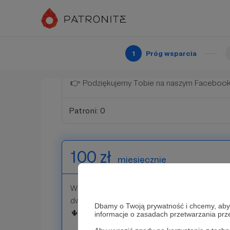
zaleceniami jak ją dalej pielęgnować. Siewk
r.
👉 Dostaniesz zaproszenie na Zjazd Patronó
1
Próg wsparcia
maju 2023 r. w Cactusarium.
👉 Podziękujemy Tobie na naszym Facebooku
Patroni: 0
100 zł
miesięcznie
Wspierając nas kwotą 100 zł przyczyniasz się
dwudziestu rzadkich taksonów 🌵🌵🌵🌵🌵
Dbamy o Twoją prywatność i chcemy, abyś 
🌵🌵🌵!
informacje o zasadach przetwarzania pr