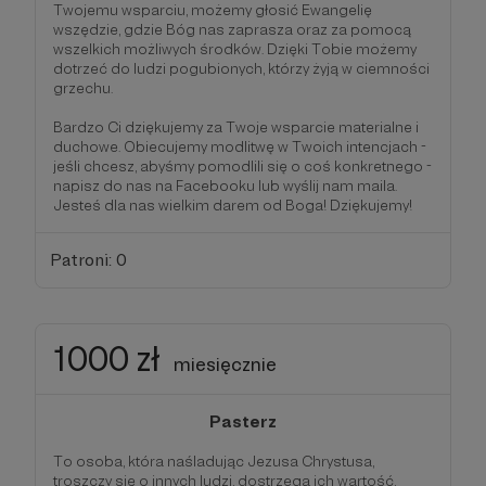
Twojemu wsparciu, możemy głosić Ewangelię
wszędzie, gdzie Bóg nas zaprasza oraz za pomocą
wszelkich możliwych środków. Dzięki Tobie możemy
dotrzeć do ludzi pogubionych, którzy żyją w ciemności
grzechu.
Bardzo Ci dziękujemy za Twoje wsparcie materialne i
duchowe. Obiecujemy modlitwę w Twoich intencjach -
jeśli chcesz, abyśmy pomodlili się o coś konkretnego -
napisz do nas na Facebooku lub wyślij nam maila.
Jesteś dla nas wielkim darem od Boga! Dziękujemy!
Patroni: 0
1000 zł
miesięcznie
Pasterz
To osoba, która naśladując Jezusa Chrystusa,
troszczy się o innych ludzi, dostrzega ich wartość,