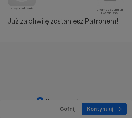
Nowy użytkownik
Chełmskie Centrum
Ewangelizacji
Już za chwilę zostaniesz Patronem!
Bezpieczne płatności
Cofnij
Kontynuuj
Copyright 2026 © Patronite.
Wszelkie prawa
zastrzeżone.