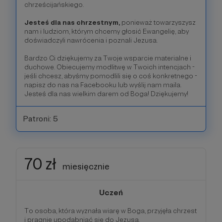
chrześcijańskiego.
Jesteś dla nas chrzestnym,
ponieważ towarzyszysz
nam i ludziom, którym chcemy głosić Ewangelię, aby
doświadczyli nawrócenia i poznali Jezusa.
Bardzo Ci dziękujemy za Twoje wsparcie materialne i
duchowe. Obiecujemy modlitwę w Twoich intencjach -
jeśli chcesz, abyśmy pomodlili się o coś konkretnego -
napisz do nas na Facebooku lub wyślij nam maila.
Jesteś dla nas wielkim darem od Boga! Dziękujemy!
Patroni: 5
70 zł
miesięcznie
Uczeń
To osoba, która wyznała wiarę w Boga, przyjęła chrzest
i pragnie upodabniać się do Jezusa.