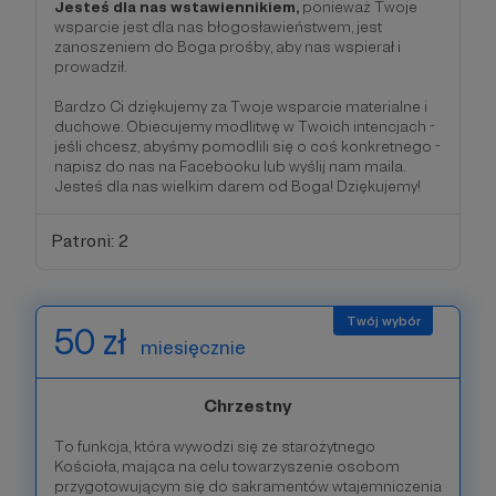
Jesteś dla nas wstawiennikiem,
ponieważ Twoje
wsparcie jest dla nas błogosławieństwem, jest
zanoszeniem do Boga prośby, aby nas wspierał i
prowadził.
Bardzo Ci dziękujemy za Twoje wsparcie materialne i
duchowe. Obiecujemy modlitwę w Twoich intencjach -
jeśli chcesz, abyśmy pomodlili się o coś konkretnego -
napisz do nas na Facebooku lub wyślij nam maila.
Jesteś dla nas wielkim darem od Boga! Dziękujemy!
Patroni: 2
50 zł
miesięcznie
Chrzestny
To funkcja, która wywodzi się ze starożytnego
Kościoła, mająca na celu towarzyszenie osobom
przygotowującym się do sakramentów wtajemniczenia