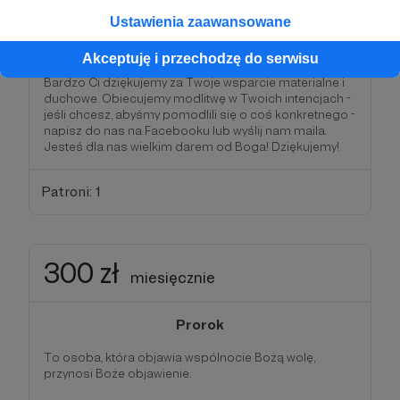
Jesteś dla nas nauczycielem,
ponieważ dzięki
Ustawienia zaawansowane
Twojemu wsparciu możemy nauczać innych, ukazywać
im ich obdarowanie i rozwijać ich talenty.
Akceptuję i przechodzę do serwisu
Bardzo Ci dziękujemy za Twoje wsparcie materialne i
duchowe. Obiecujemy modlitwę w Twoich intencjach -
jeśli chcesz, abyśmy pomodlili się o coś konkretnego -
napisz do nas na Facebooku lub wyślij nam maila.
Jesteś dla nas wielkim darem od Boga! Dziękujemy!
Patroni: 1
300 zł
miesięcznie
Prorok
To osoba, która objawia wspólnocie Bożą wolę,
przynosi Boże objawienie.