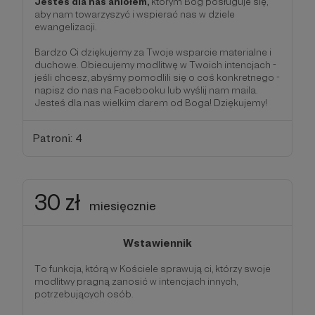
Jesteś dla nas aniołem,
którym Bóg posługuje się,
aby nam towarzyszyć i wspierać nas w dziele
ewangelizacji.
Bardzo Ci dziękujemy za Twoje wsparcie materialne i
duchowe. Obiecujemy modlitwę w Twoich intencjach -
jeśli chcesz, abyśmy pomodlili się o coś konkretnego -
napisz do nas na Facebooku lub wyślij nam maila.
Jesteś dla nas wielkim darem od Boga! Dziękujemy!
Patroni: 4
30 zł
miesięcznie
Wstawiennik
To funkcja, którą w Kościele sprawują ci, którzy swoje
modlitwy pragną zanosić w intencjach innych,
potrzebujących osób.