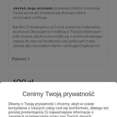
Jesteś Jego uczniem,
ponieważ miłości motywuje
Twoje serce do dzielenia się dobrami, które
otrzymałeś od Boga.
Bardzo Ci dziękujemy za Twoje wsparcie materialne i
duchowe. Obiecujemy modlitwę w Twoich intencjach -
jeśli chcesz, abyśmy pomodlili się o coś konkretnego -
napisz do nas na Facebooku lub wyślij nam maila.
Jesteś dla nas wielkim darem od Boga! Dziękujemy!
Patroni: 1
100 zł
miesięcznie
Cenimy Twoją prywatność
Apostoł
Dbamy o Twoją prywatność i chcemy, abyś w czasie
Tak nazywano ludzi wybranych przez Boga, którzy
korzystania z naszych usług czuł się komfortowo, dlatego też
tworzyli pierwotny Kościół, rozwijając chrześcijaństwo.
poniżej prezentujemy Ci najważniejsze informacje o
zasadach przetwarzania przez nas Twoich danych