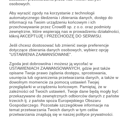
osobowych.
Jesteś dla nas apostołem,
ponieważ dzięki
Twojemu wsparciu, możemy rozwijać naszą
Aby wyrazić zgody na korzystanie z technologii
społeczność, inwestować w nią i dzięki temu dawać
automatycznego śledzenia i zbierania danych, dostęp do
ludziom lepszą jakość wszystkiego, co robimy.
informacji na Twoim urządzeniu końcowym i ich
przechowywanie przez Crowd8 sp. z o.o. oraz podmioty
Bardzo Ci dziękujemy za Twoje wsparcie materialne i
zewnętrzne, które wspierają nas w prowadzeniu działalności,
duchowe. Obiecujemy modlitwę w Twoich intencjach -
kliknij AKCEPTUJĘ I PRZECHODZĘ DO SERWISU.
jeśli chcesz, abyśmy pomodlili się o coś konkretnego -
Jeśli chcesz dostosować lub zmienić swoje preferencje
napisz do nas na Facebooku lub wyślij nam maila.
dotyczące zbierania danych osobowych, wybierz opcję
Jesteś dla nas wielkim darem od Boga! Dziękujemy!
"USTAWIENIA ZAAWANSOWANE".
Zgoda jest dobrowolna i możesz ją wycofać w
Patroni: 3
USTAWIENIACH ZAAWANSOWANYCH, gdzie jest także
opisane Twoje prawo żądania dostępu, sprostowania,
usunięcia lub ograniczenia przetwarzania danych, a także w
dowolnym momencie za pomocą ustawień Twojej
przeglądarki w urządzeniu końcowym. Pamiętaj, że w
200 zł
zależności od Twoich ustawień, Twoje dane będą mogły być
miesięcznie
przekazywane do zewnętrznych odbiorców danych z państw
trzecich tj. z państw spoza Europejskiego Obszaru
Gospodarczego. Pozostałe szczegółowe informacje na
Nauczyciel
temat przetwarzania Twoich danych w tym celów
przetwarzania znajdują się w naszej polityce prywatności.
To człowiek, który ma charyzmat przekazywania i
zrozumienia Bożych prawd.