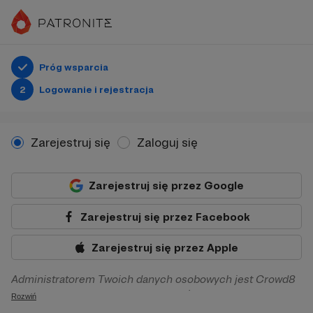
Próg wsparcia
2
Logowanie i rejestracja
Zarejestruj się
Zaloguj się
Zarejestruj się przez Google
Zarejestruj się przez Facebook
Zarejestruj się przez Apple
Administratorem Twoich danych osobowych jest Crowd8
sp. z o.o. z siedziba w Warszawie, ul. Żwirki i Wigury 16, 02-
Rozwiń
092 Warszawa. Twoje dane osobowe będą przetwarzane w