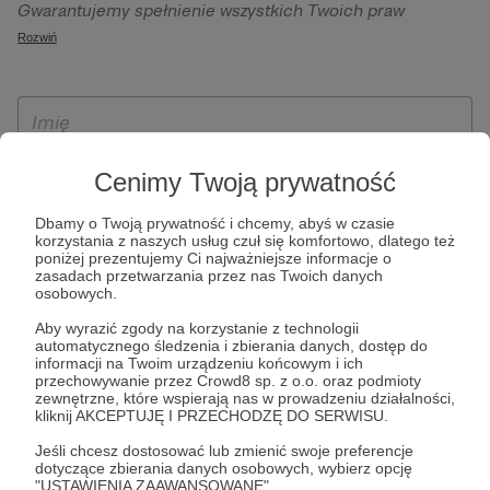
Gwarantujemy spełnienie wszystkich Twoich praw
szczególności w celu wykonania umowy zawartej z Tobą, w
wynikających z ogólnego rozporządzenia o ochronie
Rozwiń
tym do umożliwienia świadczenia usługi drogą
danych, tj. prawo dostępu, sprostowania oraz usunięcia
elektroniczną oraz pełnego korzystania z platformy
Twoich danych, ograniczenia ich przetwarzania, prawo do
Patronite.pl, w tym możliwości dokonywania oraz
ich przenoszenia, niepodlegania zautomatyzowanemu
otrzymywania wsparcia na naszej platformie oraz
podejmowaniu decyzji, w tym profilowaniu, a także prawo
dokonywania płatności.
wyrażenia sprzeciwu wobec przetwarzania Twoich danych
Cenimy Twoją prywatność
osobowych. Rejestracja dla osób niepełnoletnich możliwa
jest po przekazaniu podpisanego formularza "Zgodna na
Dbamy o Twoją prywatność i chcemy, abyś w czasie
korzystania z naszych usług czuł się komfortowo, dlatego też
założenie konta przez osobę niepełnoletnią", formularz
poniżej prezentujemy Ci najważniejsze informacje o
dostępny jest na stronie regulaminu Patronite.pl.
zasadach przetwarzania przez nas Twoich danych
osobowych.
Aby wyrazić zgody na korzystanie z technologii
automatycznego śledzenia i zbierania danych, dostęp do
informacji na Twoim urządzeniu końcowym i ich
przechowywanie przez Crowd8 sp. z o.o. oraz podmioty
zewnętrzne, które wspierają nas w prowadzeniu działalności,
kliknij AKCEPTUJĘ I PRZECHODZĘ DO SERWISU.
Jeśli chcesz dostosować lub zmienić swoje preferencje
* Zapoznałem się i akceptuję
Regulamin
serwisu oraz
Politykę
dotyczące zbierania danych osobowych, wybierz opcję
"USTAWIENIA ZAAWANSOWANE".