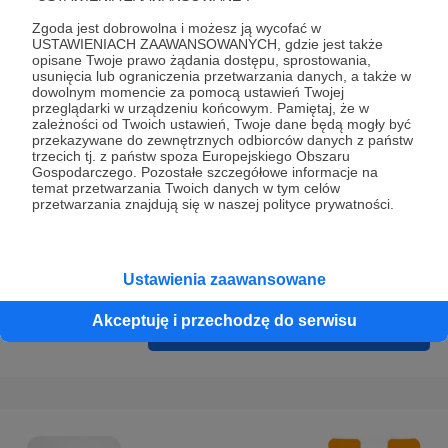
Prywatności
.
Zgoda jest dobrowolna i możesz ją wycofać w
* Wyrażam zgodę na przetwarzanie moich danych
USTAWIENIACH ZAAWANSOWANYCH, gdzie jest także
opisane Twoje prawo żądania dostępu, sprostowania,
osobowych podanych w formularzu rejestracyjnym w celu
usunięcia lub ograniczenia przetwarzania danych, a także w
prawidłowego świadczenia usług serwisu Patronite.
dowolnym momencie za pomocą ustawień Twojej
przeglądarki w urządzeniu końcowym. Pamiętaj, że w
zależności od Twoich ustawień, Twoje dane będą mogły być
Wyrażam zgodę na otrzymywanie drogą elektroniczną
przekazywane do zewnętrznych odbiorców danych z państw
informacji handlowych - newslettera. Opcja ta może zostać
trzecich tj. z państw spoza Europejskiego Obszaru
Gospodarczego. Pozostałe szczegółowe informacje na
zmieniona w ustawieniach konta.
temat przetwarzania Twoich danych w tym celów
przetwarzania znajdują się w naszej polityce prywatności.
Ustawienia zaawansowane
Akceptuję i przechodzę do serwisu
Cofnij
Zarejestruj się i przejdź dalej