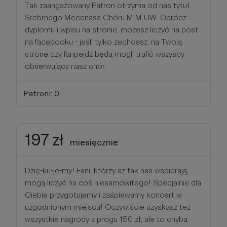
Tak zaangażowany Patron otrzyma od nas tytuł
Srebrnego Mecenasa Chóru MIM UW. Oprócz
dyplomu i wpisu na stronie, możesz liczyć na post
na facebooku - jeśli tylko zechcesz, na Twoją
stronę czy fanpejdż będą mogli trafić wszyscy
obserwujący nasz chór.
Patroni: 0
197 zł
miesięcznie
Dzię-ku-je-my! Fani, którzy aż tak nas wspierają,
mogą liczyć na coś niesamowitego! Specjalnie dla
Ciebie przygotujemy i zaśpiewamy koncert w
uzgodnionym miejscu! Oczywiście uzyskasz też
wszystkie nagrody z progu 150 zł, ale to chyba