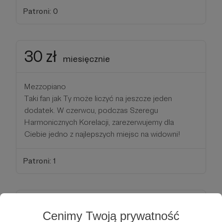
Patroni: 0
30 zł
miesięcznie
Mezzopiano
Taki fan jak Ty może liczyć na jeszcze jeden
dodatek. W czerwcu, podczas Szeregu
Harmonicznych Korelacji, zarezerwujemy dla
Ciebie jedno z najlepszych miejsc na widowni!
Patroni: 1
37 zł
miesięcznie
Cenimy Twoją prywatność