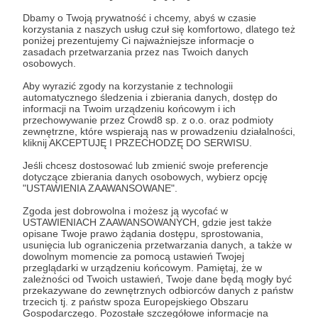
Dbamy o Twoją prywatność i chcemy, abyś w czasie
Czy masz ochotę bliżej poznać naszą kadrę? Ten
korzystania z naszych usług czuł się komfortowo, dlatego też
próg pozwoli Ci odwiedzić nas w czasie przerwy
poniżej prezentujemy Ci najważniejsze informacje o
zasadach przetwarzania przez nas Twoich danych
na próbie, porozmawiać z Dyrygentką i
osobowych.
Asystentami, a także wziąć udział w indywidualnej
Aby wyrazić zgody na korzystanie z technologii
lekcji emisji głosu z naszym Emisjonarzem.
automatycznego śledzenia i zbierania danych, dostęp do
informacji na Twoim urządzeniu końcowym i ich
przechowywanie przez Crowd8 sp. z o.o. oraz podmioty
Patroni: 0
Limit: 1
zewnętrzne, które wspierają nas w prowadzeniu działalności,
kliknij AKCEPTUJĘ I PRZECHODZĘ DO SERWISU.
Jeśli chcesz dostosować lub zmienić swoje preferencje
dotyczące zbierania danych osobowych, wybierz opcję
50 zł
"USTAWIENIA ZAAWANSOWANE".
miesięcznie
Zgoda jest dobrowolna i możesz ją wycofać w
USTAWIENIACH ZAAWANSOWANYCH, gdzie jest także
Mezzoforte
opisane Twoje prawo żądania dostępu, sprostowania,
usunięcia lub ograniczenia przetwarzania danych, a także w
Dla takich fanów jesteśmy gotowi otworzyć swoje
dowolnym momencie za pomocą ustawień Twojej
drzwi na oścież! Oprócz nagród z poprzednich
przeglądarki w urządzeniu końcowym. Pamiętaj, że w
zależności od Twoich ustawień, Twoje dane będą mogły być
progów otrzymasz dodatkowo zaproszenie na
przekazywane do zewnętrznych odbiorców danych z państw
próbę otwartą, a także na następujące po niej
trzecich tj. z państw spoza Europejskiego Obszaru
Gospodarczego. Pozostałe szczegółowe informacje na