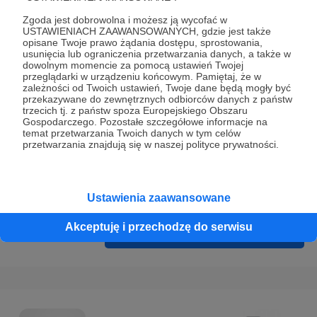
Prywatności
.
Zgoda jest dobrowolna i możesz ją wycofać w
* Wyrażam zgodę na przetwarzanie moich danych
USTAWIENIACH ZAAWANSOWANYCH, gdzie jest także
opisane Twoje prawo żądania dostępu, sprostowania,
osobowych podanych w formularzu rejestracyjnym w celu
usunięcia lub ograniczenia przetwarzania danych, a także w
prawidłowego świadczenia usług serwisu Patronite.
dowolnym momencie za pomocą ustawień Twojej
przeglądarki w urządzeniu końcowym. Pamiętaj, że w
zależności od Twoich ustawień, Twoje dane będą mogły być
Wyrażam zgodę na otrzymywanie drogą elektroniczną
przekazywane do zewnętrznych odbiorców danych z państw
informacji handlowych - newslettera. Opcja ta może zostać
trzecich tj. z państw spoza Europejskiego Obszaru
Gospodarczego. Pozostałe szczegółowe informacje na
zmieniona w ustawieniach konta.
temat przetwarzania Twoich danych w tym celów
przetwarzania znajdują się w naszej polityce prywatności.
Ustawienia zaawansowane
Akceptuję i przechodzę do serwisu
Cofnij
Zarejestruj się i przejdź dalej