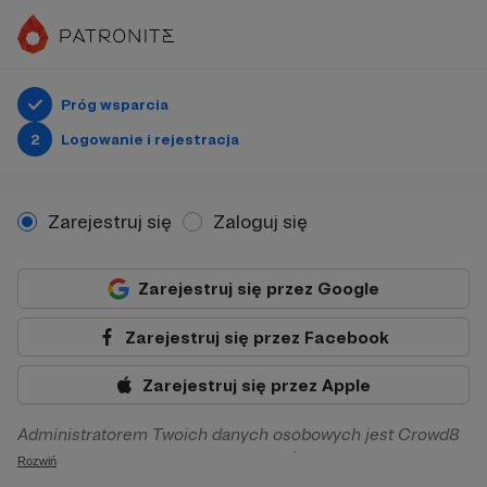
Próg wsparcia
2
Logowanie i rejestracja
Zarejestruj się
Zaloguj się
Zarejestruj się przez Google
Zarejestruj się przez Facebook
Zarejestruj się przez Apple
Administratorem Twoich danych osobowych jest Crowd8
sp. z o.o. z siedziba w Warszawie, ul. Żwirki i Wigury 16, 02-
Rozwiń
092 Warszawa. Twoje dane osobowe będą przetwarzane w