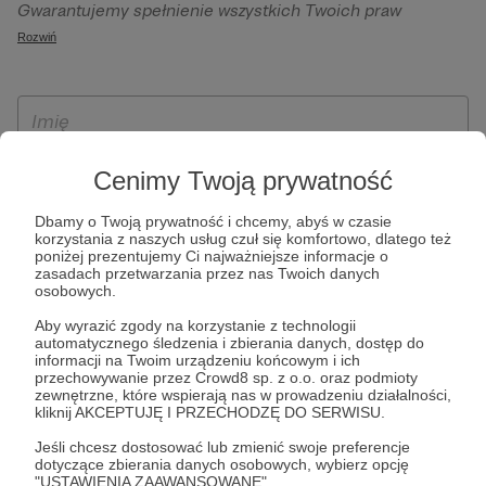
Gwarantujemy spełnienie wszystkich Twoich praw
szczególności w celu wykonania umowy zawartej z Tobą, w
wynikających z ogólnego rozporządzenia o ochronie
Rozwiń
tym do umożliwienia świadczenia usługi drogą
danych, tj. prawo dostępu, sprostowania oraz usunięcia
elektroniczną oraz pełnego korzystania z platformy
Twoich danych, ograniczenia ich przetwarzania, prawo do
Patronite.pl, w tym możliwości dokonywania oraz
ich przenoszenia, niepodlegania zautomatyzowanemu
otrzymywania wsparcia na naszej platformie oraz
podejmowaniu decyzji, w tym profilowaniu, a także prawo
dokonywania płatności.
wyrażenia sprzeciwu wobec przetwarzania Twoich danych
Cenimy Twoją prywatność
osobowych. Rejestracja dla osób niepełnoletnich możliwa
jest po przekazaniu podpisanego formularza "Zgodna na
Dbamy o Twoją prywatność i chcemy, abyś w czasie
korzystania z naszych usług czuł się komfortowo, dlatego też
założenie konta przez osobę niepełnoletnią", formularz
poniżej prezentujemy Ci najważniejsze informacje o
dostępny jest na stronie regulaminu Patronite.pl.
zasadach przetwarzania przez nas Twoich danych
osobowych.
Aby wyrazić zgody na korzystanie z technologii
automatycznego śledzenia i zbierania danych, dostęp do
informacji na Twoim urządzeniu końcowym i ich
przechowywanie przez Crowd8 sp. z o.o. oraz podmioty
zewnętrzne, które wspierają nas w prowadzeniu działalności,
kliknij AKCEPTUJĘ I PRZECHODZĘ DO SERWISU.
Jeśli chcesz dostosować lub zmienić swoje preferencje
* Zapoznałem się i akceptuję
Regulamin
serwisu oraz
Politykę
dotyczące zbierania danych osobowych, wybierz opcję
"USTAWIENIA ZAAWANSOWANE".