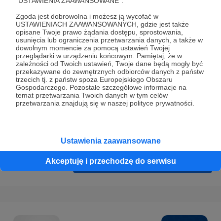
"USTAWIENIA ZAAWANSOWANE".
Prywatności
.
Zgoda jest dobrowolna i możesz ją wycofać w
* Wyrażam zgodę na przetwarzanie moich danych
USTAWIENIACH ZAAWANSOWANYCH, gdzie jest także
osobowych podanych w formularzu rejestracyjnym w celu
opisane Twoje prawo żądania dostępu, sprostowania,
usunięcia lub ograniczenia przetwarzania danych, a także w
prawidłowego świadczenia usług serwisu Patronite.
dowolnym momencie za pomocą ustawień Twojej
przeglądarki w urządzeniu końcowym. Pamiętaj, że w
Wyrażam zgodę na otrzymywanie drogą elektroniczną
zależności od Twoich ustawień, Twoje dane będą mogły być
przekazywane do zewnętrznych odbiorców danych z państw
informacji handlowych - newslettera. Opcja ta może zostać
trzecich tj. z państw spoza Europejskiego Obszaru
zmieniona w ustawieniach konta.
Gospodarczego. Pozostałe szczegółowe informacje na
temat przetwarzania Twoich danych w tym celów
przetwarzania znajdują się w naszej polityce prywatności.
Ustawienia zaawansowane
Akceptuję i przechodzę do serwisu
Cofnij
Zarejestruj się i przejdź dalej