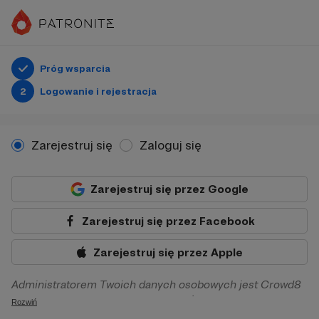
Próg wsparcia
2
Logowanie i rejestracja
Zarejestruj się
Zaloguj się
Zarejestruj się przez Google
Zarejestruj się przez Facebook
Zarejestruj się przez Apple
Administratorem Twoich danych osobowych jest Crowd8
sp. z o.o. z siedziba w Warszawie, ul. Żwirki i Wigury 16, 02-
Rozwiń
092 Warszawa. Twoje dane osobowe będą przetwarzane w