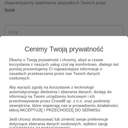
Gwarantujemy spełnienie wszystkich Twoich praw
szczególności w celu wykonania umowy zawartej z Tobą, w
wynikających z ogólnego rozporządzenia o ochronie
Rozwiń
tym do umożliwienia świadczenia usługi drogą
danych, tj. prawo dostępu, sprostowania oraz usunięcia
elektroniczną oraz pełnego korzystania z platformy
Twoich danych, ograniczenia ich przetwarzania, prawo do
Patronite.pl, w tym możliwości dokonywania oraz
ich przenoszenia, niepodlegania zautomatyzowanemu
otrzymywania wsparcia na naszej platformie oraz
podejmowaniu decyzji, w tym profilowaniu, a także prawo
dokonywania płatności.
wyrażenia sprzeciwu wobec przetwarzania Twoich danych
Cenimy Twoją prywatność
osobowych. Rejestracja dla osób niepełnoletnich możliwa
jest po przekazaniu podpisanego formularza "Zgodna na
Dbamy o Twoją prywatność i chcemy, abyś w czasie
założenie konta przez osobę niepełnoletnią", formularz
korzystania z naszych usług czuł się komfortowo, dlatego też
poniżej prezentujemy Ci najważniejsze informacje o
dostępny jest na stronie regulaminu Patronite.pl.
zasadach przetwarzania przez nas Twoich danych
osobowych.
Aby wyrazić zgody na korzystanie z technologii
automatycznego śledzenia i zbierania danych, dostęp do
informacji na Twoim urządzeniu końcowym i ich
przechowywanie przez Crowd8 sp. z o.o. oraz podmioty
zewnętrzne, które wspierają nas w prowadzeniu działalności,
kliknij AKCEPTUJĘ I PRZECHODZĘ DO SERWISU.
Jeśli chcesz dostosować lub zmienić swoje preferencje
* Zapoznałem się i akceptuję
Regulamin
serwisu oraz
Politykę
dotyczące zbierania danych osobowych, wybierz opcję