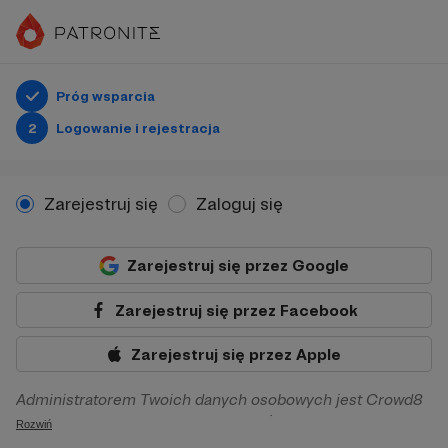
Próg wsparcia
2
Logowanie i rejestracja
Zarejestruj się
Zaloguj się
Zarejestruj się przez Google
Zarejestruj się przez Facebook
Zarejestruj się przez Apple
Administratorem Twoich danych osobowych jest Crowd8
sp. z o.o. z siedziba w Warszawie, ul. Żwirki i Wigury 16, 02-
Rozwiń
092 Warszawa. Twoje dane osobowe będą przetwarzane w