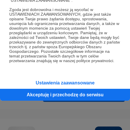
"USTAWIENIA ZAAWANSOWANE".
Prywatności
.
Zgoda jest dobrowolna i możesz ją wycofać w
* Wyrażam zgodę na przetwarzanie moich danych
USTAWIENIACH ZAAWANSOWANYCH, gdzie jest także
osobowych podanych w formularzu rejestracyjnym w celu
opisane Twoje prawo żądania dostępu, sprostowania,
usunięcia lub ograniczenia przetwarzania danych, a także w
prawidłowego świadczenia usług serwisu Patronite.
dowolnym momencie za pomocą ustawień Twojej
przeglądarki w urządzeniu końcowym. Pamiętaj, że w
Wyrażam zgodę na otrzymywanie drogą elektroniczną
zależności od Twoich ustawień, Twoje dane będą mogły być
przekazywane do zewnętrznych odbiorców danych z państw
informacji handlowych - newslettera. Opcja ta może zostać
trzecich tj. z państw spoza Europejskiego Obszaru
zmieniona w ustawieniach konta.
Gospodarczego. Pozostałe szczegółowe informacje na
temat przetwarzania Twoich danych w tym celów
przetwarzania znajdują się w naszej polityce prywatności.
Ustawienia zaawansowane
Akceptuję i przechodzę do serwisu
Cofnij
Zarejestruj się i przejdź dalej