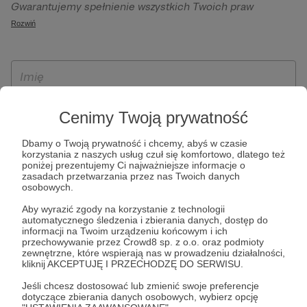
Gwarantujemy spełnienie wszystkich Twoich praw
szczególności w celu wykonania umowy zawartej z Tobą, w
wynikających z ogólnego rozporządzenia o ochronie
Rozwiń
tym do umożliwienia świadczenia usługi drogą
danych, tj. prawo dostępu, sprostowania oraz usunięcia
elektroniczną oraz pełnego korzystania z platformy
Twoich danych, ograniczenia ich przetwarzania, prawo do
Patronite.pl, w tym możliwości dokonywania oraz
ich przenoszenia, niepodlegania zautomatyzowanemu
otrzymywania wsparcia na naszej platformie oraz
podejmowaniu decyzji, w tym profilowaniu, a także prawo
dokonywania płatności.
wyrażenia sprzeciwu wobec przetwarzania Twoich danych
Cenimy Twoją prywatność
osobowych. Rejestracja dla osób niepełnoletnich możliwa
jest po przekazaniu podpisanego formularza "Zgodna na
Dbamy o Twoją prywatność i chcemy, abyś w czasie
założenie konta przez osobę niepełnoletnią", formularz
korzystania z naszych usług czuł się komfortowo, dlatego też
poniżej prezentujemy Ci najważniejsze informacje o
dostępny jest na stronie regulaminu Patronite.pl.
zasadach przetwarzania przez nas Twoich danych
osobowych.
Aby wyrazić zgody na korzystanie z technologii
automatycznego śledzenia i zbierania danych, dostęp do
informacji na Twoim urządzeniu końcowym i ich
przechowywanie przez Crowd8 sp. z o.o. oraz podmioty
zewnętrzne, które wspierają nas w prowadzeniu działalności,
kliknij AKCEPTUJĘ I PRZECHODZĘ DO SERWISU.
Jeśli chcesz dostosować lub zmienić swoje preferencje
* Zapoznałem się i akceptuję
Regulamin
serwisu oraz
Politykę
dotyczące zbierania danych osobowych, wybierz opcję