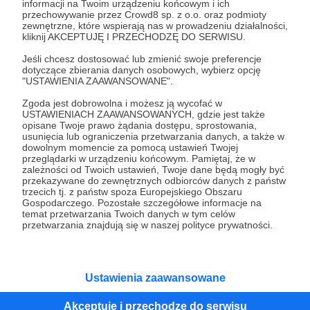
informacji na Twoim urządzeniu końcowym i ich
+ przypinki z naszym logo
przechowywanie przez Crowd8 sp. z o.o. oraz podmioty
+ zakładki do książki i długopis z naszym logo
zewnętrzne, które wspierają nas w prowadzeniu działalności,
kliknij AKCEPTUJĘ I PRZECHODZĘ DO SERWISU.
Jeśli chcesz dostosować lub zmienić swoje preferencje
Patroni: 3
dotyczące zbierania danych osobowych, wybierz opcję
"USTAWIENIA ZAAWANSOWANE".
Zgoda jest dobrowolna i możesz ją wycofać w
USTAWIENIACH ZAAWANSOWANYCH, gdzie jest także
50 zł
opisane Twoje prawo żądania dostępu, sprostowania,
miesięcznie
usunięcia lub ograniczenia przetwarzania danych, a także w
dowolnym momencie za pomocą ustawień Twojej
przeglądarki w urządzeniu końcowym. Pamiętaj, że w
Dziękujemy! Twoje regularne wsparcie ma dla nas
zależności od Twoich ustawień, Twoje dane będą mogły być
przekazywane do zewnętrznych odbiorców danych z państw
olbrzymie znaczenie! Mocno wierzymy, że przy
trzecich tj. z państw spoza Europejskiego Obszaru
wsparciu naszych wspaniałych Patronów uda nam
Gospodarczego. Pozostałe szczegółowe informacje na
temat przetwarzania Twoich danych w tym celów
się osiągnąć nasz cel dzięki któremu będziemy
przetwarzania znajdują się w naszej polityce prywatności.
mogli kontynuować naszą misję darmowej
pomocy prawnej dla uchodźców!
W zamian za wsparcie będziesz otrzymywać od
Ustawienia zaawansowane
nas podziękowania e-mail oraz na naszym portalu
na Facebooku. Oczywiście jeżeli chcesz
Akceptuję i przechodzę do serwisu