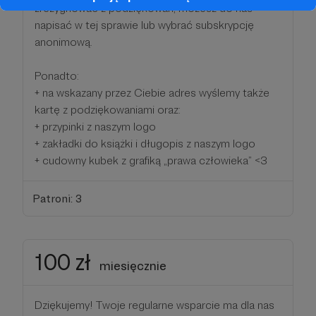
zrezygnować z podziękowań, możesz do nas
napisać w tej sprawie lub wybrać subskrypcję
anonimową.
Ponadto:
+ na wskazany przez Ciebie adres wyślemy także
kartę z podziękowaniami oraz:
+ przypinki z naszym logo
+ zakładki do książki i długopis z naszym logo
+ cudowny kubek z grafiką „prawa człowieka” <3
Patroni: 3
100 zł
miesięcznie
Dziękujemy! Twoje regularne wsparcie ma dla nas