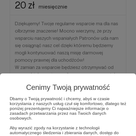
20 zł
miesięcznie
Dziękujemy! Twoje regularne wsparcie ma dla nas
olbrzymie znaczenie! Mocno wierzymy, że przy
wsparciu naszych wspaniałych Patronów uda nam
się osiągnąć nasz cel dzięki któremu będziemy
mogli kontynuować naszą misję darmowej
pomocy prawnej dla uchodźców!
W zamian za wsparcie będziesz otrzymywać od
nas podziękowania e-mail oraz na naszym portalu
na Facebooku. Oczywiście jeżeli chcesz
Cenimy Twoją prywatność
zrezygnować z podziękowań, możesz do nas
napisać w tej sprawie lub wybrać subskrypcję
Dbamy o Twoją prywatność i chcemy, abyś w czasie
anonimową.
korzystania z naszych usług czuł się komfortowo, dlatego też
poniżej prezentujemy Ci najważniejsze informacje o
zasadach przetwarzania przez nas Twoich danych
Ponadto:
osobowych.
+ na wskazany przez Ciebie adres wyślemy także
Aby wyrazić zgody na korzystanie z technologii
kartę z podziękowaniami oraz:
automatycznego śledzenia i zbierania danych, dostęp do