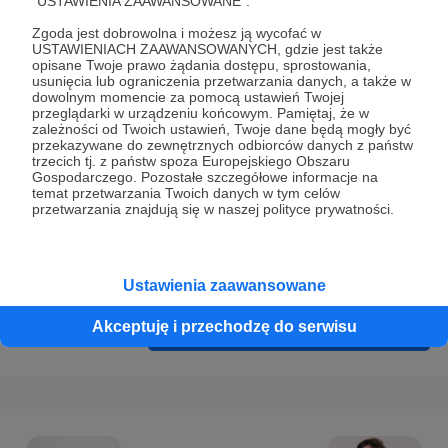
"USTAWIENIA ZAAWANSOWANE".
Prywatności
.
Zgoda jest dobrowolna i możesz ją wycofać w
* Wyrażam zgodę na przetwarzanie moich danych
USTAWIENIACH ZAAWANSOWANYCH, gdzie jest także
osobowych podanych w formularzu rejestracyjnym w celu
opisane Twoje prawo żądania dostępu, sprostowania,
usunięcia lub ograniczenia przetwarzania danych, a także w
prawidłowego świadczenia usług serwisu Patronite.
dowolnym momencie za pomocą ustawień Twojej
przeglądarki w urządzeniu końcowym. Pamiętaj, że w
Wyrażam zgodę na otrzymywanie drogą elektroniczną
zależności od Twoich ustawień, Twoje dane będą mogły być
przekazywane do zewnętrznych odbiorców danych z państw
informacji handlowych - newslettera. Opcja ta może zostać
trzecich tj. z państw spoza Europejskiego Obszaru
zmieniona w ustawieniach konta.
Gospodarczego. Pozostałe szczegółowe informacje na
temat przetwarzania Twoich danych w tym celów
przetwarzania znajdują się w naszej polityce prywatności.
Ustawienia zaawansowane
Akceptuję i przechodzę do serwisu
Cofnij
Zarejestruj się i przejdź dalej