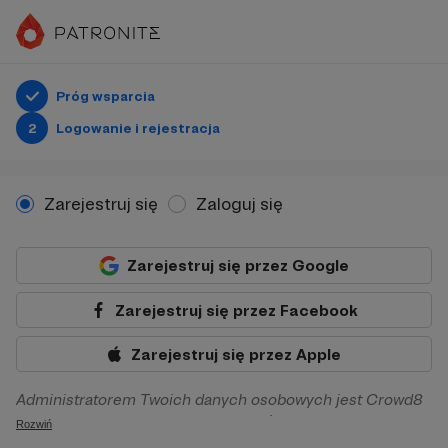
Próg wsparcia
2
Logowanie i rejestracja
Zarejestruj się
Zaloguj się
Zarejestruj się przez Google
Zarejestruj się przez Facebook
Zarejestruj się przez Apple
Administratorem Twoich danych osobowych jest Crowd8
sp. z o.o. z siedziba w Warszawie, ul. Żwirki i Wigury 16, 02-
Rozwiń
092 Warszawa. Twoje dane osobowe będą przetwarzane w