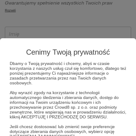
Gwarantujemy spełnienie wszystkich Twoich praw
szczególności w celu wykonania umowy zawartej z Tobą, w
wynikających z ogólnego rozporządzenia o ochronie
Rozwiń
tym do umożliwienia świadczenia usługi drogą
danych, tj. prawo dostępu, sprostowania oraz usunięcia
elektroniczną oraz pełnego korzystania z platformy
Twoich danych, ograniczenia ich przetwarzania, prawo do
Patronite.pl, w tym możliwości dokonywania oraz
ich przenoszenia, niepodlegania zautomatyzowanemu
otrzymywania wsparcia na naszej platformie oraz
podejmowaniu decyzji, w tym profilowaniu, a także prawo
dokonywania płatności.
wyrażenia sprzeciwu wobec przetwarzania Twoich danych
Cenimy Twoją prywatność
osobowych. Rejestracja dla osób niepełnoletnich możliwa
jest po przekazaniu podpisanego formularza "Zgodna na
Dbamy o Twoją prywatność i chcemy, abyś w czasie
założenie konta przez osobę niepełnoletnią", formularz
korzystania z naszych usług czuł się komfortowo, dlatego też
poniżej prezentujemy Ci najważniejsze informacje o
dostępny jest na stronie regulaminu Patronite.pl.
zasadach przetwarzania przez nas Twoich danych
osobowych.
Aby wyrazić zgody na korzystanie z technologii
automatycznego śledzenia i zbierania danych, dostęp do
informacji na Twoim urządzeniu końcowym i ich
przechowywanie przez Crowd8 sp. z o.o. oraz podmioty
zewnętrzne, które wspierają nas w prowadzeniu działalności,
kliknij AKCEPTUJĘ I PRZECHODZĘ DO SERWISU.
Jeśli chcesz dostosować lub zmienić swoje preferencje
* Zapoznałem się i akceptuję
Regulamin
serwisu oraz
Politykę
dotyczące zbierania danych osobowych, wybierz opcję