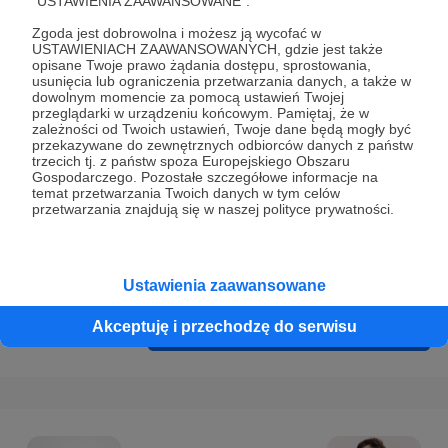
"USTAWIENIA ZAAWANSOWANE".
Prywatności
.
Zgoda jest dobrowolna i możesz ją wycofać w
* Wyrażam zgodę na przetwarzanie moich danych
USTAWIENIACH ZAAWANSOWANYCH, gdzie jest także
osobowych podanych w formularzu rejestracyjnym w celu
opisane Twoje prawo żądania dostępu, sprostowania,
usunięcia lub ograniczenia przetwarzania danych, a także w
prawidłowego świadczenia usług serwisu Patronite.
dowolnym momencie za pomocą ustawień Twojej
przeglądarki w urządzeniu końcowym. Pamiętaj, że w
Wyrażam zgodę na otrzymywanie drogą elektroniczną
zależności od Twoich ustawień, Twoje dane będą mogły być
przekazywane do zewnętrznych odbiorców danych z państw
informacji handlowych - newslettera. Opcja ta może zostać
trzecich tj. z państw spoza Europejskiego Obszaru
zmieniona w ustawieniach konta.
Gospodarczego. Pozostałe szczegółowe informacje na
temat przetwarzania Twoich danych w tym celów
przetwarzania znajdują się w naszej polityce prywatności.
Ustawienia zaawansowane
Akceptuję i przechodzę do serwisu
Cofnij
Zarejestruj się i przejdź dalej