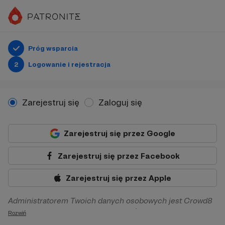
Próg wsparcia
2
Logowanie i rejestracja
Zarejestruj się
Zaloguj się
Zarejestruj się przez Google
Zarejestruj się przez Facebook
Zarejestruj się przez Apple
Administratorem Twoich danych osobowych jest Crowd8
sp. z o.o. z siedziba w Warszawie, ul. Żwirki i Wigury 16, 02-
Rozwiń
092 Warszawa. Twoje dane osobowe będą przetwarzane w