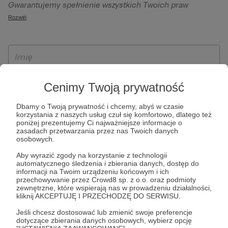
Gwarantujemy spełnienie wszystkich Twoich praw
szczególności w celu wykonania umowy zawartej z Tobą, w
wynikających z ogólnego rozporządzenia o ochronie
Rozwiń
tym do umożliwienia świadczenia usługi drogą
danych, tj. prawo dostępu, sprostowania oraz usunięcia
elektroniczną oraz pełnego korzystania z platformy
Twoich danych, ograniczenia ich przetwarzania, prawo do
Patronite.pl, w tym możliwości dokonywania oraz
ich przenoszenia, niepodlegania zautomatyzowanemu
otrzymywania wsparcia na naszej platformie oraz
podejmowaniu decyzji, w tym profilowaniu, a także prawo
dokonywania płatności.
wyrażenia sprzeciwu wobec przetwarzania Twoich danych
Cenimy Twoją prywatność
osobowych. Rejestracja dla osób niepełnoletnich możliwa
jest po przekazaniu podpisanego formularza "Zgodna na
Dbamy o Twoją prywatność i chcemy, abyś w czasie
założenie konta przez osobę niepełnoletnią", formularz
korzystania z naszych usług czuł się komfortowo, dlatego też
poniżej prezentujemy Ci najważniejsze informacje o
dostępny jest na stronie regulaminu Patronite.pl.
zasadach przetwarzania przez nas Twoich danych
osobowych.
Aby wyrazić zgody na korzystanie z technologii
automatycznego śledzenia i zbierania danych, dostęp do
informacji na Twoim urządzeniu końcowym i ich
przechowywanie przez Crowd8 sp. z o.o. oraz podmioty
zewnętrzne, które wspierają nas w prowadzeniu działalności,
kliknij AKCEPTUJĘ I PRZECHODZĘ DO SERWISU.
Jeśli chcesz dostosować lub zmienić swoje preferencje
* Zapoznałem się i akceptuję
Regulamin
serwisu oraz
Politykę
dotyczące zbierania danych osobowych, wybierz opcję