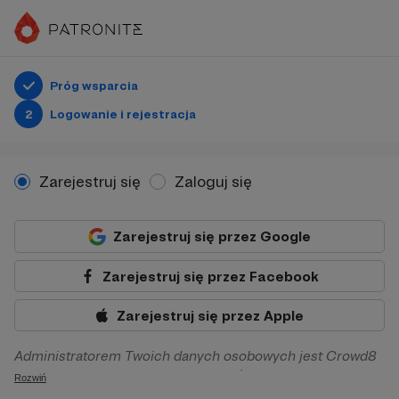
Próg wsparcia
2
Logowanie i rejestracja
Zarejestruj się
Zaloguj się
Zarejestruj się przez Google
Zarejestruj się przez Facebook
Zarejestruj się przez Apple
Administratorem Twoich danych osobowych jest Crowd8
sp. z o.o. z siedziba w Warszawie, ul. Żwirki i Wigury 16, 02-
Rozwiń
092 Warszawa. Twoje dane osobowe będą przetwarzane w