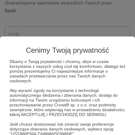
Gwarantujemy spełnienie wszystkich Twoich praw
szczególności w celu wykonania umowy zawartej z Tobą, w
wynikających z ogólnego rozporządzenia o ochronie
Rozwiń
tym do umożliwienia świadczenia usługi drogą
danych, tj. prawo dostępu, sprostowania oraz usunięcia
elektroniczną oraz pełnego korzystania z platformy
Twoich danych, ograniczenia ich przetwarzania, prawo do
Patronite.pl, w tym możliwości dokonywania oraz
ich przenoszenia, niepodlegania zautomatyzowanemu
otrzymywania wsparcia na naszej platformie oraz
podejmowaniu decyzji, w tym profilowaniu, a także prawo
dokonywania płatności.
wyrażenia sprzeciwu wobec przetwarzania Twoich danych
Cenimy Twoją prywatność
osobowych. Rejestracja dla osób niepełnoletnich możliwa
jest po przekazaniu podpisanego formularza "Zgodna na
Dbamy o Twoją prywatność i chcemy, abyś w czasie
korzystania z naszych usług czuł się komfortowo, dlatego też
założenie konta przez osobę niepełnoletnią", formularz
poniżej prezentujemy Ci najważniejsze informacje o
dostępny jest na stronie regulaminu Patronite.pl.
zasadach przetwarzania przez nas Twoich danych
osobowych.
Aby wyrazić zgody na korzystanie z technologii
automatycznego śledzenia i zbierania danych, dostęp do
informacji na Twoim urządzeniu końcowym i ich
przechowywanie przez Crowd8 sp. z o.o. oraz podmioty
zewnętrzne, które wspierają nas w prowadzeniu działalności,
kliknij AKCEPTUJĘ I PRZECHODZĘ DO SERWISU.
Jeśli chcesz dostosować lub zmienić swoje preferencje
* Zapoznałem się i akceptuję
Regulamin
serwisu oraz
Politykę
dotyczące zbierania danych osobowych, wybierz opcję
"USTAWIENIA ZAAWANSOWANE".