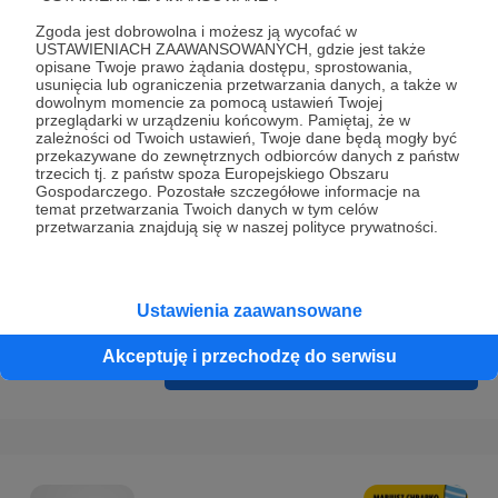
Prywatności
.
Zgoda jest dobrowolna i możesz ją wycofać w
* Wyrażam zgodę na przetwarzanie moich danych
USTAWIENIACH ZAAWANSOWANYCH, gdzie jest także
opisane Twoje prawo żądania dostępu, sprostowania,
osobowych podanych w formularzu rejestracyjnym w celu
usunięcia lub ograniczenia przetwarzania danych, a także w
prawidłowego świadczenia usług serwisu Patronite.
dowolnym momencie za pomocą ustawień Twojej
przeglądarki w urządzeniu końcowym. Pamiętaj, że w
zależności od Twoich ustawień, Twoje dane będą mogły być
Wyrażam zgodę na otrzymywanie drogą elektroniczną
przekazywane do zewnętrznych odbiorców danych z państw
informacji handlowych - newslettera. Opcja ta może zostać
trzecich tj. z państw spoza Europejskiego Obszaru
Gospodarczego. Pozostałe szczegółowe informacje na
zmieniona w ustawieniach konta.
temat przetwarzania Twoich danych w tym celów
przetwarzania znajdują się w naszej polityce prywatności.
Ustawienia zaawansowane
Akceptuję i przechodzę do serwisu
Cofnij
Zarejestruj się i przejdź dalej