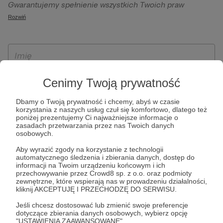
Gwarantujemy spełnienie wszystkich Twoich praw
szczególności w celu wykonania umowy zawartej z Tobą, w
wynikających z ogólnego rozporządzenia o ochronie
Rozwiń
tym do umożliwienia świadczenia usługi drogą
danych, tj. prawo dostępu, sprostowania oraz usunięcia
elektroniczną oraz pełnego korzystania z platformy
Twoich danych, ograniczenia ich przetwarzania, prawo do
Patronite.pl, w tym możliwości dokonywania oraz
ich przenoszenia, niepodlegania zautomatyzowanemu
otrzymywania wsparcia na naszej platformie oraz
podejmowaniu decyzji, w tym profilowaniu, a także prawo
dokonywania płatności.
wyrażenia sprzeciwu wobec przetwarzania Twoich danych
Cenimy Twoją prywatność
osobowych. Rejestracja dla osób niepełnoletnich możliwa
jest po przekazaniu podpisanego formularza "Zgodna na
Dbamy o Twoją prywatność i chcemy, abyś w czasie
korzystania z naszych usług czuł się komfortowo, dlatego też
założenie konta przez osobę niepełnoletnią", formularz
poniżej prezentujemy Ci najważniejsze informacje o
dostępny jest na stronie regulaminu Patronite.pl.
zasadach przetwarzania przez nas Twoich danych
osobowych.
Aby wyrazić zgody na korzystanie z technologii
automatycznego śledzenia i zbierania danych, dostęp do
informacji na Twoim urządzeniu końcowym i ich
przechowywanie przez Crowd8 sp. z o.o. oraz podmioty
zewnętrzne, które wspierają nas w prowadzeniu działalności,
kliknij AKCEPTUJĘ I PRZECHODZĘ DO SERWISU.
Jeśli chcesz dostosować lub zmienić swoje preferencje
* Zapoznałem się i akceptuję
Regulamin
serwisu oraz
Politykę
dotyczące zbierania danych osobowych, wybierz opcję
"USTAWIENIA ZAAWANSOWANE".