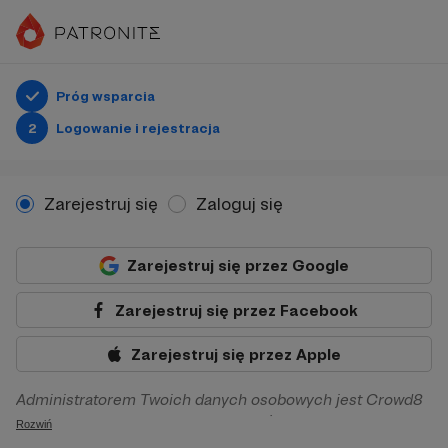
Próg wsparcia
2
Logowanie i rejestracja
Zarejestruj się
Zaloguj się
Zarejestruj się przez Google
Zarejestruj się przez Facebook
Zarejestruj się przez Apple
Administratorem Twoich danych osobowych jest Crowd8
sp. z o.o. z siedziba w Warszawie, ul. Żwirki i Wigury 16, 02-
Rozwiń
092 Warszawa. Twoje dane osobowe będą przetwarzane w