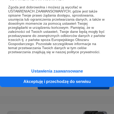
Prywatności
.
Zgoda jest dobrowolna i możesz ją wycofać w
* Wyrażam zgodę na przetwarzanie moich danych
USTAWIENIACH ZAAWANSOWANYCH, gdzie jest także
opisane Twoje prawo żądania dostępu, sprostowania,
osobowych podanych w formularzu rejestracyjnym w celu
usunięcia lub ograniczenia przetwarzania danych, a także w
prawidłowego świadczenia usług serwisu Patronite.
dowolnym momencie za pomocą ustawień Twojej
przeglądarki w urządzeniu końcowym. Pamiętaj, że w
zależności od Twoich ustawień, Twoje dane będą mogły być
Wyrażam zgodę na otrzymywanie drogą elektroniczną
przekazywane do zewnętrznych odbiorców danych z państw
informacji handlowych - newslettera. Opcja ta może zostać
trzecich tj. z państw spoza Europejskiego Obszaru
Gospodarczego. Pozostałe szczegółowe informacje na
zmieniona w ustawieniach konta.
temat przetwarzania Twoich danych w tym celów
przetwarzania znajdują się w naszej polityce prywatności.
Ustawienia zaawansowane
Akceptuję i przechodzę do serwisu
Cofnij
Zarejestruj się i przejdź dalej