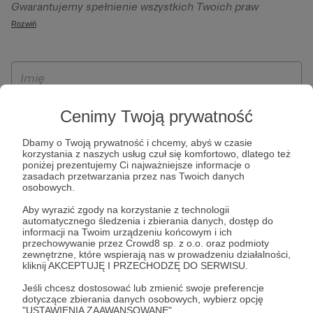
Gwarantujemy spełnienie wszystkich Twoich praw
szczególności w celu wykonania umowy zawartej z Tobą, w
wynikających z ogólnego rozporządzenia o ochronie
Rozwiń
tym do umożliwienia świadczenia usługi drogą
danych, tj. prawo dostępu, sprostowania oraz usunięcia
elektroniczną oraz pełnego korzystania z platformy
Twoich danych, ograniczenia ich przetwarzania, prawo do
Patronite.pl, w tym możliwości dokonywania oraz
ich przenoszenia, niepodlegania zautomatyzowanemu
otrzymywania wsparcia na naszej platformie oraz
podejmowaniu decyzji, w tym profilowaniu, a także prawo
dokonywania płatności.
wyrażenia sprzeciwu wobec przetwarzania Twoich danych
Cenimy Twoją prywatność
osobowych. Rejestracja dla osób niepełnoletnich możliwa
jest po przekazaniu podpisanego formularza "Zgodna na
Dbamy o Twoją prywatność i chcemy, abyś w czasie
korzystania z naszych usług czuł się komfortowo, dlatego też
założenie konta przez osobę niepełnoletnią", formularz
poniżej prezentujemy Ci najważniejsze informacje o
dostępny jest na stronie regulaminu Patronite.pl.
zasadach przetwarzania przez nas Twoich danych
osobowych.
Aby wyrazić zgody na korzystanie z technologii
automatycznego śledzenia i zbierania danych, dostęp do
informacji na Twoim urządzeniu końcowym i ich
przechowywanie przez Crowd8 sp. z o.o. oraz podmioty
zewnętrzne, które wspierają nas w prowadzeniu działalności,
kliknij AKCEPTUJĘ I PRZECHODZĘ DO SERWISU.
Jeśli chcesz dostosować lub zmienić swoje preferencje
* Zapoznałem się i akceptuję
Regulamin
serwisu oraz
Politykę
dotyczące zbierania danych osobowych, wybierz opcję
"USTAWIENIA ZAAWANSOWANE".