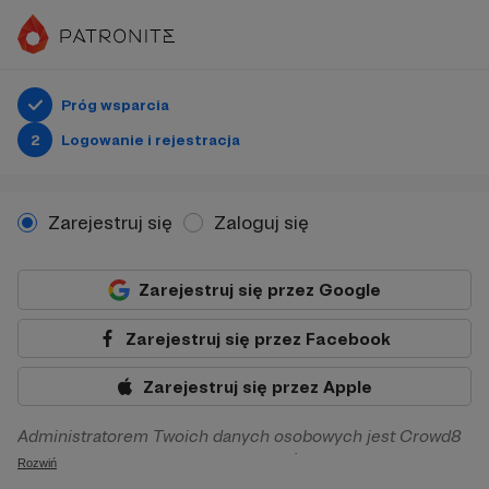
Próg wsparcia
2
Logowanie i rejestracja
Zarejestruj się
Zaloguj się
Zarejestruj się przez Google
Zarejestruj się przez Facebook
Zarejestruj się przez Apple
Administratorem Twoich danych osobowych jest Crowd8
sp. z o.o. z siedziba w Warszawie, ul. Żwirki i Wigury 16, 02-
Rozwiń
092 Warszawa. Twoje dane osobowe będą przetwarzane w