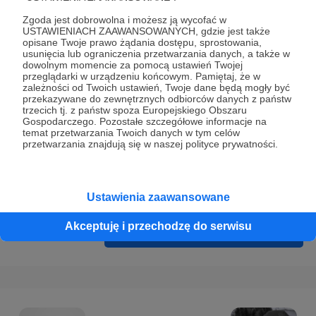
Prywatności
.
Zgoda jest dobrowolna i możesz ją wycofać w
* Wyrażam zgodę na przetwarzanie moich danych
USTAWIENIACH ZAAWANSOWANYCH, gdzie jest także
opisane Twoje prawo żądania dostępu, sprostowania,
osobowych podanych w formularzu rejestracyjnym w celu
usunięcia lub ograniczenia przetwarzania danych, a także w
prawidłowego świadczenia usług serwisu Patronite.
dowolnym momencie za pomocą ustawień Twojej
przeglądarki w urządzeniu końcowym. Pamiętaj, że w
zależności od Twoich ustawień, Twoje dane będą mogły być
Wyrażam zgodę na otrzymywanie drogą elektroniczną
przekazywane do zewnętrznych odbiorców danych z państw
informacji handlowych - newslettera. Opcja ta może zostać
trzecich tj. z państw spoza Europejskiego Obszaru
Gospodarczego. Pozostałe szczegółowe informacje na
zmieniona w ustawieniach konta.
temat przetwarzania Twoich danych w tym celów
przetwarzania znajdują się w naszej polityce prywatności.
Ustawienia zaawansowane
Akceptuję i przechodzę do serwisu
Cofnij
Zarejestruj się i przejdź dalej