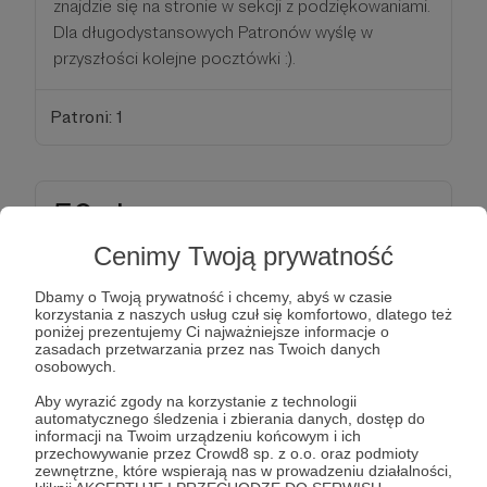
znajdzie się na stronie w sekcji z podziękowaniami.
Dla długodystansowych Patronów wyślę w
przyszłości kolejne pocztówki :).
Patroni: 1
50 zł
miesięcznie
Cenimy Twoją prywatność
WOW, OK, dla Ciebie pocztówka z pracy to za
Dbamy o Twoją prywatność i chcemy, abyś w czasie
mało. Skoro jak bardzo podoba Ci się moja praca,
korzystania z naszych usług czuł się komfortowo, dlatego też
poniżej prezentujemy Ci najważniejsze informacje o
to w ramach wdzięczności wyślę Ci
pocztówkę z
zasadach przetwarzania przez nas Twoich danych
KAŻDEJ
podróży na konferencję naukową
osobowych.
LUB ekspedycję obserwacyjną
.Co najmniej raz
Aby wyrazić zgody na korzystanie z technologii
do roku jadę poza Europę, a dwa-trzy razy do roku
automatycznego śledzenia i zbierania danych, dostęp do
informacji na Twoim urządzeniu końcowym i ich
za granicę, więc możesz spodziewać się wieści
przechowywanie przez Crowd8 sp. z o.o. oraz podmioty
specjalnie dla Ciebie :).
zewnętrzne, które wspierają nas w prowadzeniu działalności,