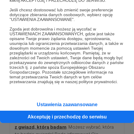
kliknij AKCEPTUJĘ I PRZECHODZĘ DO SERWISU.
Oprócz tego, dostaniesz pocztówkę z Krakowa z
Jeśli chcesz dostosować lub zmienić swoje preferencje
dotyczące zbierania danych osobowych, wybierz opcję
przygotowaną przeze mnie pocztówką, otrzymasz
"USTAWIENIA ZAAWANSOWANE".
preferencyjne traktowanie przy wyborze tematów
Zgoda jest dobrowolna i możesz ją wycofać w
wpisów oraz zamieszczę podziękowanie dla
USTAWIENIACH ZAAWANSOWANYCH, gdzie jest także
Ciebie w wydzielonej sekcji na mojej stronie
opisane Twoje prawo żądania dostępu, sprostowania,
usunięcia lub ograniczenia przetwarzania danych, a także w
internetowej!
dowolnym momencie za pomocą ustawień Twojej
przeglądarki w urządzeniu końcowym. Pamiętaj, że w
zależności od Twoich ustawień, Twoje dane będą mogły być
Patroni: 0
przekazywane do zewnętrznych odbiorców danych z państw
trzecich tj. z państw spoza Europejskiego Obszaru
Gospodarczego. Pozostałe szczegółowe informacje na
temat przetwarzania Twoich danych w tym celów
przetwarzania znajdują się w naszej polityce prywatności.
100 zł
miesięcznie
Ustawienia zaawansowane
Bardzo Ci dziękuję, jeśli w ogóle rozważasz taką
dotację. Jeśli jednak się zdecydujesz, to mogę
Akceptuję i przechodzę do serwisu
zaproponować Ci honorowy
patronat nad jedną
z gwiazd, którą badam
. Możesz wybrać, która