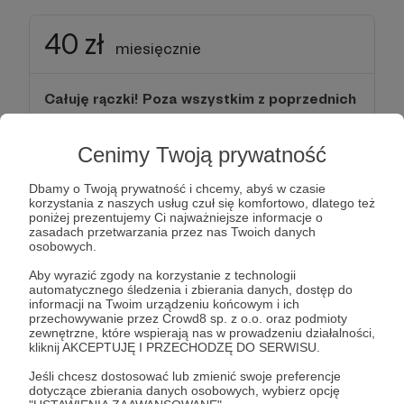
40 zł
miesięcznie
Całuję rączki! Poza wszystkim z poprzednich
dwóch progów, zgarniasz także:
Cenimy Twoją prywatność
+ Każdy nowy papierowy wydany przeze
mnie komiks z autografem w środku na
Dbamy o Twoją prywatność i chcemy, abyś w czasie
korzystania z naszych usług czuł się komfortowo, dlatego też
premierę w Twoim paczkomacie.
Niezależnie
poniżej prezentujemy Ci najważniejsze informacje o
od tego, jak niskim nakładem się ukaże, Ty masz
zasadach przetwarzania przez nas Twoich danych
osobowych.
jeden zaklepany. By się załapać na ten benefit,
trzeba patronować przynajmniej miesiąc przed
Aby wyrazić zgody na korzystanie z technologii
automatycznego śledzenia i zbierania danych, dostęp do
premierą komiksu.
informacji na Twoim urządzeniu końcowym i ich
przechowywanie przez Crowd8 sp. z o.o. oraz podmioty
zewnętrzne, które wspierają nas w prowadzeniu działalności,
+
Nick/nazwisko zapisywane tłustszym
kliknij AKCEPTUJĘ I PRZECHODZĘ DO SERWISU.
drukiem/większą czcionką/dłużej widoczne w
Jeśli chcesz dostosować lub zmienić swoje preferencje
napisach końcowych.
dotyczące zbierania danych osobowych, wybierz opcję