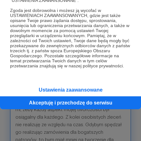
"USTAWIENIA ZAAWANSOWANE".
+
Rangę VIP na Twitchu dem_fm. (trza sobie
Zgoda jest dobrowolna i możesz ją wycofać w
przyjść na czat i poprosić podczas strimka)
USTAWIENIACH ZAAWANSOWANYCH, gdzie jest także
opisane Twoje prawo żądania dostępu, sprostowania,
usunięcia lub ograniczenia przetwarzania danych, a także w
dowolnym momencie za pomocą ustawień Twojej
Patroni: 29
przeglądarki w urządzeniu końcowym. Pamiętaj, że w
zależności od Twoich ustawień, Twoje dane będą mogły być
przekazywane do zewnętrznych odbiorców danych z państw
trzecich tj. z państw spoza Europejskiego Obszaru
Gospodarczego. Pozostałe szczegółowe informacje na
60 zł
miesięcznie
temat przetwarzania Twoich danych w tym celów
przetwarzania znajdują się w naszej polityce prywatności.
Chcesz dorzucić trochę więcej, bo masz?
Ten próg jest dla Ciebie! Wielkie dzięki!
Ustawienia zaawansowane
Nie oferuję benefitów powyżej 40 złotych. Zależy
Akceptuję i przechodzę do serwisu
mi, żeby każdy aspekt mojej twórczości był
osiągalny dla każdego. Z kolei osobistych zleceń
nie realizuję ze względu na czas. Gdybym spędzał
go realizując zamówienia dla bogatszych
patronów, to bym miał mniej na tworzenie dla