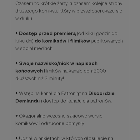
Czasem to krótkie żarty, a czasem kolejne strony
dłuższego komiksu, który w przyszłości ukaże się
w druku.
+ Dostęp przed premierą
(od kilku godzin do
kilku dni)
do komiksów i filmików
publikowanych
w social mediach.
+ Swoje nazwisko/nick w napisach
końcowych
filmików na kanale dem3000
dłuższych niż 2 minuty!
+
Wstęp na kanał dla Patroniąt na
Discordzie
Demlandu
i dostęp do kanału dla patronów.
+
Okazjonalne wczesne szkicowe wersje
komiksów i odrzucone pomysły.
+
Udział w ankietach, w których głosujecie na