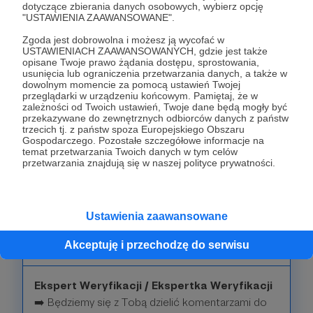
dotyczące zbierania danych osobowych, wybierz opcję
zgłoszeń do weryfikacji.
"USTAWIENIA ZAAWANSOWANE".
Zgoda jest dobrowolna i możesz ją wycofać w
➡️ Co dwa tygodnie otrzymasz „Zestaw
USTAWIENIACH ZAAWANSOWANYCH, gdzie jest także
prawdziwych informacji” prosto na maila.
opisane Twoje prawo żądania dostępu, sprostowania,
usunięcia lub ograniczenia przetwarzania danych, a także w
dowolnym momencie za pomocą ustawień Twojej
🧡 To dzięki Tobie możemy skrupulatnie
przeglądarki w urządzeniu końcowym. Pamiętaj, że w
zależności od Twoich ustawień, Twoje dane będą mogły być
analizować wypowiedzi polityków i nie oglądać się
przekazywane do zewnętrznych odbiorców danych z państw
na to, z jakiej opcji politycznej pochodzą. Mamy
trzecich tj. z państw spoza Europejskiego Obszaru
Gospodarczego. Pozostałe szczegółowe informacje na
prawo do faktów.
temat przetwarzania Twoich danych w tym celów
przetwarzania znajdują się w naszej polityce prywatności.
Patroni: 23
Ustawienia zaawansowane
50 zł
Akceptuję i przechodzę do serwisu
miesięcznie
Ekspert Weryfikacji / Ekspertka Weryfikacji
➡️ Będziemy się z Tobą dzielić komentarzami do