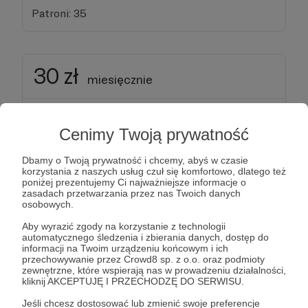
Patroni: 35
30 zł
miesięcznie
Strażnik Rzetelności / Strażniczka
Cenimy Twoją prywatność
Rzetelności
Dbamy o Twoją prywatność i chcemy, abyś w czasie
📝 Masz pomysł na temat? Zgłoś nam, czym
korzystania z naszych usług czuł się komfortowo, dlatego też
poniżej prezentujemy Ci najważniejsze informacje o
powinniśmy się zająć - chętnie to sprawdzimy.
zasadach przetwarzania przez nas Twoich danych
osobowych.
Aby wyrazić zgody na korzystanie z technologii
🔎 Co tydzień damy Ci znać, nad czym pracujemy i
automatycznego śledzenia i zbierania danych, dostęp do
informacji na Twoim urządzeniu końcowym i ich
co planujemy.
przechowywanie przez Crowd8 sp. z o.o. oraz podmioty
zewnętrzne, które wspierają nas w prowadzeniu działalności,
kliknij AKCEPTUJĘ I PRZECHODZĘ DO SERWISU.
🚨 Trafiła do Ciebie wątpliwa treść? Jako
Patron/ka możesz skorzystać ze specjalnej ścieżki
Jeśli chcesz dostosować lub zmienić swoje preferencje