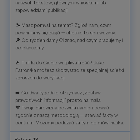
naszych tekstów, głównymi wnioskami lub
zapowiedziami publikacji.
📝 Masz pomysł na temat? Zgłoś nam, czym
powinniśmy się zająć — chętnie to sprawdzimy.
🔎 Co tydzień damy Ci znać, nad czym pracujemy i
co planujemy.
🚨 Trafiła do Ciebie wątpliwa treść? Jako
Patron/ka możesz skorzystać ze specjalnej ścieżki
zgłoszeń do weryfikacji.
➡️ Co dwa tygodnie otrzymasz „Zestaw
prawdziwych informacji” prosto na maila.
🧡 Twoja darowizna pozwala nam pracować
zgodnie z naszą metodologią — stawiać fakty w
centrum. Możemy podążać za tym co mówi nauka.
Patroni: 18