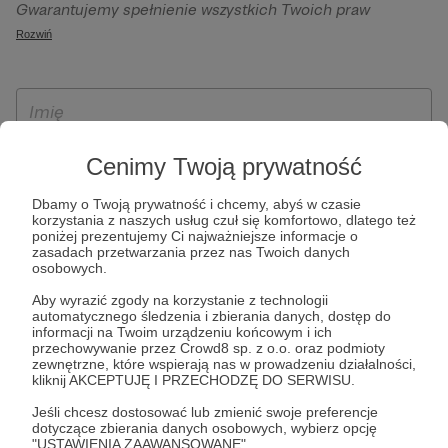
Gwarantujemy spełnienie wszystkich Twoich praw
szczególności w celu wykonania umowy zawartej z Tobą, w
wynikających z ogólnego rozporządzenia o ochronie
Rozwiń
tym do umożliwienia świadczenia usługi drogą
danych, tj. prawo dostępu, sprostowania oraz usunięcia
elektroniczną oraz pełnego korzystania z platformy
Twoich danych, ograniczenia ich przetwarzania, prawo do
Patronite.pl, w tym możliwości dokonywania oraz
ich przenoszenia, niepodlegania zautomatyzowanemu
otrzymywania wsparcia na naszej platformie oraz
podejmowaniu decyzji, w tym profilowaniu, a także prawo
dokonywania płatności.
wyrażenia sprzeciwu wobec przetwarzania Twoich danych
Cenimy Twoją prywatność
osobowych. Rejestracja dla osób niepełnoletnich możliwa
jest po przekazaniu podpisanego formularza "Zgodna na
Dbamy o Twoją prywatność i chcemy, abyś w czasie
korzystania z naszych usług czuł się komfortowo, dlatego też
założenie konta przez osobę niepełnoletnią", formularz
poniżej prezentujemy Ci najważniejsze informacje o
dostępny jest na stronie regulaminu Patronite.pl.
zasadach przetwarzania przez nas Twoich danych
osobowych.
Aby wyrazić zgody na korzystanie z technologii
automatycznego śledzenia i zbierania danych, dostęp do
informacji na Twoim urządzeniu końcowym i ich
przechowywanie przez Crowd8 sp. z o.o. oraz podmioty
zewnętrzne, które wspierają nas w prowadzeniu działalności,
kliknij AKCEPTUJĘ I PRZECHODZĘ DO SERWISU.
Jeśli chcesz dostosować lub zmienić swoje preferencje
* Zapoznałem się i akceptuję
Regulamin
serwisu oraz
Politykę
dotyczące zbierania danych osobowych, wybierz opcję
"USTAWIENIA ZAAWANSOWANE".