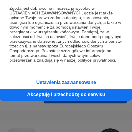
Prywatności
.
Zgoda jest dobrowolna i możesz ją wycofać w
* Wyrażam zgodę na przetwarzanie moich danych
USTAWIENIACH ZAAWANSOWANYCH, gdzie jest także
opisane Twoje prawo żądania dostępu, sprostowania,
osobowych podanych w formularzu rejestracyjnym w celu
usunięcia lub ograniczenia przetwarzania danych, a także w
prawidłowego świadczenia usług serwisu Patronite.
dowolnym momencie za pomocą ustawień Twojej
przeglądarki w urządzeniu końcowym. Pamiętaj, że w
zależności od Twoich ustawień, Twoje dane będą mogły być
Wyrażam zgodę na otrzymywanie drogą elektroniczną
przekazywane do zewnętrznych odbiorców danych z państw
informacji handlowych - newslettera. Opcja ta może zostać
trzecich tj. z państw spoza Europejskiego Obszaru
Gospodarczego. Pozostałe szczegółowe informacje na
zmieniona w ustawieniach konta.
temat przetwarzania Twoich danych w tym celów
przetwarzania znajdują się w naszej polityce prywatności.
Ustawienia zaawansowane
Akceptuję i przechodzę do serwisu
Cofnij
Zarejestruj się i przejdź dalej