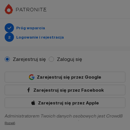
Próg wsparcia
2
Logowanie i rejestracja
Zarejestruj się
Zaloguj się
Zarejestruj się przez Google
Zarejestruj się przez Facebook
Zarejestruj się przez Apple
Administratorem Twoich danych osobowych jest Crowd8
sp. z o.o. z siedziba w Warszawie, ul. Żwirki i Wigury 16, 02-
Rozwiń
092 Warszawa. Twoje dane osobowe będą przetwarzane w