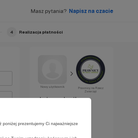
Masz pytania?
Napisz na czacie
4
Realizacja płatności
Nowy użytkownik
Prawnicy na Rzecz
Zwierząt
Już za chwilę
zostaniesz
Patronem!
ż poniżej prezentujemy Ci najważniejsze