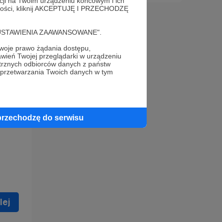
acji na Twoim urządzeniu końcowym i ich
alności, kliknij AKCEPTUJĘ I PRZECHODZĘ
cję "USTAWIENIA ZAAWANSOWANE".
oje prawo żądania dostępu,
wień Twojej przeglądarki w urządzeniu
trznych odbiorców danych z państw
 celu
 przetwarzania Twoich danych w tym
ną
 zostać
przechodzę do serwisu
lej