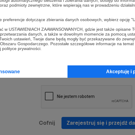
ologii automatycznego śledzenia i zbierania danych, dostęp do inform
a umowy
nie
 oraz podmioty zewnętrzne, które wspierają nas w prowadzeniu dział
nia
nięcia
nia z
* Zapoznałem się i akceptuję
Regulamin
serwisu oraz
prawo
oje preferencje dotyczące zbierania danych osobowych, wybierz op
wania
Politykę Prywatności
.
zowanemu
ofać w USTAWIENIACH ZAAWANSOWANYCH, gdzie jest także opisane Tw
 oraz
że prawo
a przetwarzania danych, a także w dowolnym momencie za pomocą usta
* Wyrażam zgodę na przetwarzanie moich danych
 Twoich ustawień, Twoje dane będą mogły być przekazywane do zewnę
h
osobowych podanych w formularzu rejestracyjnym w
go Obszaru Gospodarczego. Pozostałe szczegółowe informacje na temat
 polityce prywatności.
prawidłowego świadczenia usług serwisu Patronite.
Wyrażam zgodę na otrzymywanie drogą elektronicz
nta
informacji handlowych - newslettera. Opcja ta może
jest na
ansowane
Akceptuję i 
zmieniona w ustawieniach konta.
Cofnij
Zarejestruj się i przejdź da