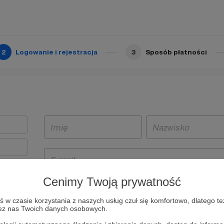
2
Logowanie i rejestracja
3
Sposób płatności
Cenimy Twoją prywatność
t
w czasie korzystania z naszych usług czuł się komfortowo, dlatego te
i i
zez nas Twoich danych osobowych.
owe będą
aw