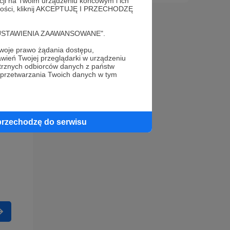
acji na Twoim urządzeniu końcowym i ich
alności, kliknij AKCEPTUJĘ I PRZECHODZĘ
cję "USTAWIENIA ZAAWANSOWANE".
oje prawo żądania dostępu,
wień Twojej przeglądarki w urządzeniu
trznych odbiorców danych z państw
 przetwarzania Twoich danych w tym
przechodzę do serwisu