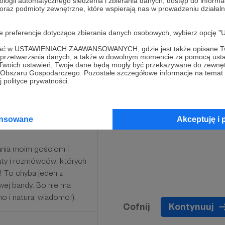
ologii automatycznego śledzenia i zbierania danych, dostęp do inform
 oraz podmioty zewnętrzne, które wspierają nas w prowadzeniu dział
oje preferencje dotyczące zbierania danych osobowych, wybierz op
ofać w USTAWIENIACH ZAAWANSOWANYCH, gdzie jest także opisane Tw
a przetwarzania danych, a także w dowolnym momencie za pomocą usta
 Twoich ustawień, Twoje dane będą mogły być przekazywane do zewnę
go Obszaru Gospodarczego. Pozostałe szczegółowe informacje na temat
 polityce prywatności.
atronów i Patronek
apowiadać tematy
ansowane
Akceptuję i 
ania moim gościom i
y i rozmówców, których
m! To chyba jeden z
wej bandy. Bo nie ma
no i natura, wiadomo!).
Cofnij
Kontynuuj