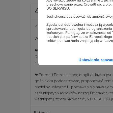
Aby wyrazić zgody na korzystanie z techn
przechowywanie przez Crowd8 sp. z o.o.
DO SERWISU.
40 zł
miesięcznie
Jeśli chcesz dostosować lub zmienić sw
Zgoda jest dobrowolna i możesz ją wyc
Pięknie dziękuję za wspieranie mojej pracy!
sprostowania, usunięcia lub ograniczeni
końcowym. Pamiętaj, że w zależności od
trzecich tj. z państw spoza Europejskie
W ramach wsparcia otrzymujesz:
celów przetwarzania znajdują się w naszej
❤ dostęp do supertajnej zamkniętej grupy P
Dobranocki na Facebooku, w której będę z
Ustawienia zaaw
kolejnych odcinków podcastu.
❤ Patroni i Patronki będą mogli zadawać pyt
gościniom podcastowym, proponować temat
chcieliby usłyszeć i... poznawać się nawzaje
najfajniejszych aspektów naszej Dobranocko
ważniejszej rzeczy na świecie, niż RELACJE! (
Patroni: 1