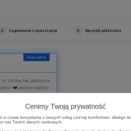
gażowania i czasu. A
je ❤️. Do zobaczenia w
2
Logowanie i rejestracja
3
Sposób płatności
- to trochę tak, jakbyśmy
 ciacho! ❤️Jestem bardzo
aufanie znaczy dla mnie
Cenimy Twoją prywatność
w czasie korzystania z naszych usług czuł się komfortowo, dlatego te
zez nas Twoich danych osobowych.