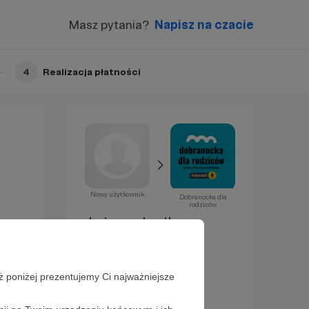
Masz pytania?
Napisz na czacie
4
Realizacja płatności
Nowy użytkownik
Dobranocka dla
rodziców
Już za chwilę
zostaniesz
Patronem!
ż poniżej prezentujemy Ci najważniejsze