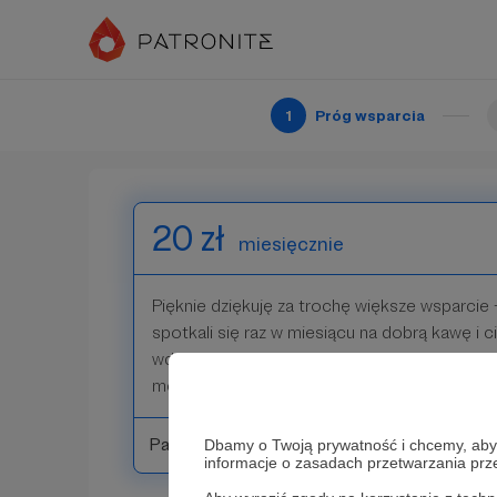
moją pracę - wkładam w nią dużo serca, zaan
teraz Ty dokładasz do tego wszystkiego swo
naszym wspólnym podcaście!
1
Próg wsparcia
Patroni: 2
20 zł
miesięcznie
Pięknie dziękuję za trochę większe wsparcie 
spotkali się raz w miesiącu na dobrą kawę i
wdzięczna, że wspierasz moją pracę. Twoje z
meeega dużo, wiesz?
Patroni: 0
Dbamy o Twoją prywatność i chcemy, abyś 
informacje o zasadach przetwarzania pr