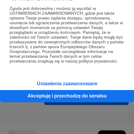
Prywatności
.
Zgoda jest dobrowolna i możesz ją wycofać w
* Wyrażam zgodę na przetwarzanie moich danych
USTAWIENIACH ZAAWANSOWANYCH, gdzie jest także
opisane Twoje prawo żądania dostępu, sprostowania,
osobowych podanych w formularzu rejestracyjnym w celu
usunięcia lub ograniczenia przetwarzania danych, a także w
prawidłowego świadczenia usług serwisu Patronite.
dowolnym momencie za pomocą ustawień Twojej
przeglądarki w urządzeniu końcowym. Pamiętaj, że w
zależności od Twoich ustawień, Twoje dane będą mogły być
Wyrażam zgodę na otrzymywanie drogą elektroniczną
przekazywane do zewnętrznych odbiorców danych z państw
informacji handlowych - newslettera. Opcja ta może zostać
trzecich tj. z państw spoza Europejskiego Obszaru
Gospodarczego. Pozostałe szczegółowe informacje na
zmieniona w ustawieniach konta.
temat przetwarzania Twoich danych w tym celów
przetwarzania znajdują się w naszej polityce prywatności.
Ustawienia zaawansowane
Akceptuję i przechodzę do serwisu
Cofnij
Zarejestruj się i przejdź dalej