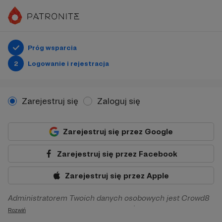
Próg wsparcia
2
Logowanie i rejestracja
Zarejestruj się
Zaloguj się
Zarejestruj się przez Google
Zarejestruj się przez Facebook
Zarejestruj się przez Apple
Administratorem Twoich danych osobowych jest Crowd8
sp. z o.o. z siedziba w Warszawie, ul. Żwirki i Wigury 16, 02-
Rozwiń
092 Warszawa. Twoje dane osobowe będą przetwarzane w