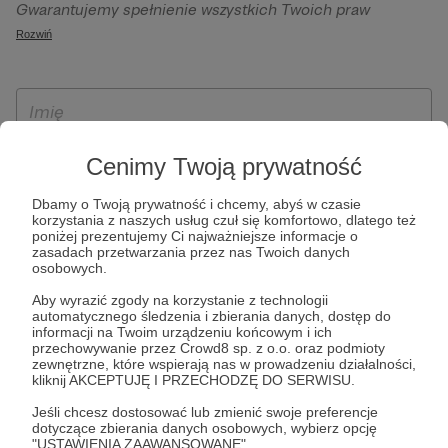
Gwarantujemy spełnienie wszystkich Twoich praw
szczególności w celu wykonania umowy zawartej z Tobą, w
wynikających z ogólnego rozporządzenia o ochronie
Rozwiń
tym do umożliwienia świadczenia usługi drogą
danych, tj. prawo dostępu, sprostowania oraz usunięcia
elektroniczną oraz pełnego korzystania z platformy
Twoich danych, ograniczenia ich przetwarzania, prawo do
Patronite.pl, w tym możliwości dokonywania oraz
ich przenoszenia, niepodlegania zautomatyzowanemu
otrzymywania wsparcia na naszej platformie oraz
podejmowaniu decyzji, w tym profilowaniu, a także prawo
dokonywania płatności.
wyrażenia sprzeciwu wobec przetwarzania Twoich danych
Cenimy Twoją prywatność
osobowych. Rejestracja dla osób niepełnoletnich możliwa
jest po przekazaniu podpisanego formularza "Zgodna na
Dbamy o Twoją prywatność i chcemy, abyś w czasie
korzystania z naszych usług czuł się komfortowo, dlatego też
założenie konta przez osobę niepełnoletnią", formularz
poniżej prezentujemy Ci najważniejsze informacje o
dostępny jest na stronie regulaminu Patronite.pl.
zasadach przetwarzania przez nas Twoich danych
osobowych.
Aby wyrazić zgody na korzystanie z technologii
automatycznego śledzenia i zbierania danych, dostęp do
informacji na Twoim urządzeniu końcowym i ich
przechowywanie przez Crowd8 sp. z o.o. oraz podmioty
zewnętrzne, które wspierają nas w prowadzeniu działalności,
kliknij AKCEPTUJĘ I PRZECHODZĘ DO SERWISU.
Jeśli chcesz dostosować lub zmienić swoje preferencje
* Zapoznałem się i akceptuję
Regulamin
serwisu oraz
Politykę
dotyczące zbierania danych osobowych, wybierz opcję
"USTAWIENIA ZAAWANSOWANE".