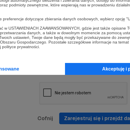
ologii automatycznego śledzenia i zbierania danych, dostęp do inform
a umowy
nie
 oraz podmioty zewnętrzne, które wspierają nas w prowadzeniu dział
nia
nięcia
nia z
* Zapoznałem się i akceptuję
Regulamin
serwisu oraz
prawo
oje preferencje dotyczące zbierania danych osobowych, wybierz op
wania
Politykę Prywatności
.
zowanemu
ofać w USTAWIENIACH ZAAWANSOWANYCH, gdzie jest także opisane Tw
 oraz
że prawo
a przetwarzania danych, a także w dowolnym momencie za pomocą usta
* Wyrażam zgodę na przetwarzanie moich danych
 Twoich ustawień, Twoje dane będą mogły być przekazywane do zewnę
h
osobowych podanych w formularzu rejestracyjnym w
go Obszaru Gospodarczego. Pozostałe szczegółowe informacje na temat
 polityce prywatności.
prawidłowego świadczenia usług serwisu Patronite.
Wyrażam zgodę na otrzymywanie drogą elektronicz
nta
informacji handlowych - newslettera. Opcja ta może
jest na
ansowane
Akceptuję i 
zmieniona w ustawieniach konta.
Cofnij
Zarejestruj się i przejdź da