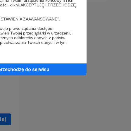
acji na Twoim urządzeniu końcowym i ich
alności, kliknij AKCEPTUJĘ I PRZECHODZĘ
cję "USTAWIENIA ZAAWANSOWANE".
oje prawo żądania dostępu,
wień Twojej przeglądarki w urządzeniu
trznych odbiorców danych z państw
 celu
 przetwarzania Twoich danych w tym
ną
 zostać
przechodzę do serwisu
lej