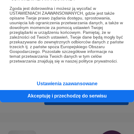
Prywatności
.
Zgoda jest dobrowolna i możesz ją wycofać w
* Wyrażam zgodę na przetwarzanie moich danych
USTAWIENIACH ZAAWANSOWANYCH, gdzie jest także
opisane Twoje prawo żądania dostępu, sprostowania,
osobowych podanych w formularzu rejestracyjnym w celu
usunięcia lub ograniczenia przetwarzania danych, a także w
prawidłowego świadczenia usług serwisu Patronite.
dowolnym momencie za pomocą ustawień Twojej
przeglądarki w urządzeniu końcowym. Pamiętaj, że w
zależności od Twoich ustawień, Twoje dane będą mogły być
Wyrażam zgodę na otrzymywanie drogą elektroniczną
przekazywane do zewnętrznych odbiorców danych z państw
informacji handlowych - newslettera. Opcja ta może zostać
trzecich tj. z państw spoza Europejskiego Obszaru
Gospodarczego. Pozostałe szczegółowe informacje na
zmieniona w ustawieniach konta.
temat przetwarzania Twoich danych w tym celów
przetwarzania znajdują się w naszej polityce prywatności.
Ustawienia zaawansowane
Akceptuję i przechodzę do serwisu
Cofnij
Zarejestruj się i przejdź dalej