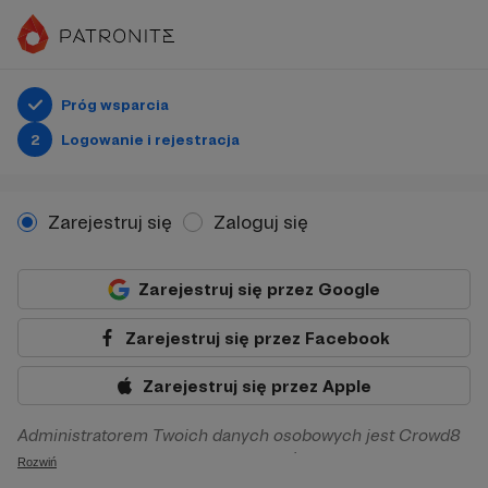
Próg wsparcia
2
Logowanie i rejestracja
Zarejestruj się
Zaloguj się
Zarejestruj się przez Google
Zarejestruj się przez Facebook
Zarejestruj się przez Apple
Administratorem Twoich danych osobowych jest Crowd8
sp. z o.o. z siedziba w Warszawie, ul. Żwirki i Wigury 16, 02-
Rozwiń
092 Warszawa. Twoje dane osobowe będą przetwarzane w