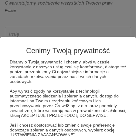
Gwarantujemy spełnienie wszystkich Twoich praw
szczególności w celu wykonania umowy zawartej z Tobą, w
wynikających z ogólnego rozporządzenia o ochronie
Rozwiń
tym do umożliwienia świadczenia usługi drogą
danych, tj. prawo dostępu, sprostowania oraz usunięcia
elektroniczną oraz pełnego korzystania z platformy
Twoich danych, ograniczenia ich przetwarzania, prawo do
Patronite.pl, w tym możliwości dokonywania oraz
ich przenoszenia, niepodlegania zautomatyzowanemu
otrzymywania wsparcia na naszej platformie oraz
podejmowaniu decyzji, w tym profilowaniu, a także prawo
dokonywania płatności.
wyrażenia sprzeciwu wobec przetwarzania Twoich danych
Cenimy Twoją prywatność
osobowych. Rejestracja dla osób niepełnoletnich możliwa
jest po przekazaniu podpisanego formularza "Zgodna na
Dbamy o Twoją prywatność i chcemy, abyś w czasie
korzystania z naszych usług czuł się komfortowo, dlatego też
założenie konta przez osobę niepełnoletnią", formularz
poniżej prezentujemy Ci najważniejsze informacje o
dostępny jest na stronie regulaminu Patronite.pl.
zasadach przetwarzania przez nas Twoich danych
osobowych.
Aby wyrazić zgody na korzystanie z technologii
automatycznego śledzenia i zbierania danych, dostęp do
informacji na Twoim urządzeniu końcowym i ich
przechowywanie przez Crowd8 sp. z o.o. oraz podmioty
zewnętrzne, które wspierają nas w prowadzeniu działalności,
kliknij AKCEPTUJĘ I PRZECHODZĘ DO SERWISU.
Jeśli chcesz dostosować lub zmienić swoje preferencje
* Zapoznałem się i akceptuję
Regulamin
serwisu oraz
Politykę
dotyczące zbierania danych osobowych, wybierz opcję
"USTAWIENIA ZAAWANSOWANE".