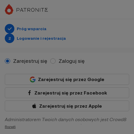
Próg wsparcia
2
Logowanie i rejestracja
Zarejestruj się
Zaloguj się
Zarejestruj się przez Google
Zarejestruj się przez Facebook
Zarejestruj się przez Apple
Administratorem Twoich danych osobowych jest Crowd8
sp. z o.o. z siedziba w Warszawie, ul. Żwirki i Wigury 16, 02-
Rozwiń
092 Warszawa. Twoje dane osobowe będą przetwarzane w