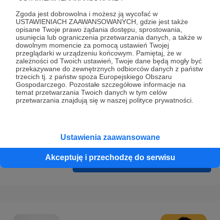
Prywatności
.
Zgoda jest dobrowolna i możesz ją wycofać w
* Wyrażam zgodę na przetwarzanie moich danych
USTAWIENIACH ZAAWANSOWANYCH, gdzie jest także
opisane Twoje prawo żądania dostępu, sprostowania,
osobowych podanych w formularzu rejestracyjnym w celu
usunięcia lub ograniczenia przetwarzania danych, a także w
prawidłowego świadczenia usług serwisu Patronite.
dowolnym momencie za pomocą ustawień Twojej
przeglądarki w urządzeniu końcowym. Pamiętaj, że w
zależności od Twoich ustawień, Twoje dane będą mogły być
Wyrażam zgodę na otrzymywanie drogą elektroniczną
przekazywane do zewnętrznych odbiorców danych z państw
informacji handlowych - newslettera. Opcja ta może zostać
trzecich tj. z państw spoza Europejskiego Obszaru
Gospodarczego. Pozostałe szczegółowe informacje na
zmieniona w ustawieniach konta.
temat przetwarzania Twoich danych w tym celów
przetwarzania znajdują się w naszej polityce prywatności.
Ustawienia zaawansowane
Akceptuję i przechodzę do serwisu
Cofnij
Zarejestruj się i przejdź dalej