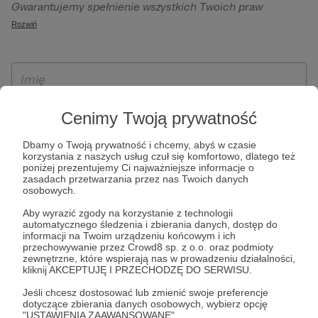
Gwarantujemy spełnienie wszystkich Twoich praw
szczególności w celu wykonania umowy zawartej z Tobą, w
wynikających z ogólnego rozporządzenia o ochronie
Rozwiń
tym do umożliwienia świadczenia usługi drogą
danych, tj. prawo dostępu, sprostowania oraz usunięcia
elektroniczną oraz pełnego korzystania z platformy
Twoich danych, ograniczenia ich przetwarzania, prawo do
Patronite.pl, w tym możliwości dokonywania oraz
ich przenoszenia, niepodlegania zautomatyzowanemu
otrzymywania wsparcia na naszej platformie oraz
podejmowaniu decyzji, w tym profilowaniu, a także prawo
dokonywania płatności.
wyrażenia sprzeciwu wobec przetwarzania Twoich danych
Cenimy Twoją prywatność
osobowych. Rejestracja dla osób niepełnoletnich możliwa
jest po przekazaniu podpisanego formularza "Zgodna na
Dbamy o Twoją prywatność i chcemy, abyś w czasie
korzystania z naszych usług czuł się komfortowo, dlatego też
założenie konta przez osobę niepełnoletnią", formularz
poniżej prezentujemy Ci najważniejsze informacje o
dostępny jest na stronie regulaminu Patronite.pl.
zasadach przetwarzania przez nas Twoich danych
osobowych.
Aby wyrazić zgody na korzystanie z technologii
automatycznego śledzenia i zbierania danych, dostęp do
informacji na Twoim urządzeniu końcowym i ich
przechowywanie przez Crowd8 sp. z o.o. oraz podmioty
zewnętrzne, które wspierają nas w prowadzeniu działalności,
kliknij AKCEPTUJĘ I PRZECHODZĘ DO SERWISU.
Jeśli chcesz dostosować lub zmienić swoje preferencje
* Zapoznałem się i akceptuję
Regulamin
serwisu oraz
Politykę
dotyczące zbierania danych osobowych, wybierz opcję
"USTAWIENIA ZAAWANSOWANE".