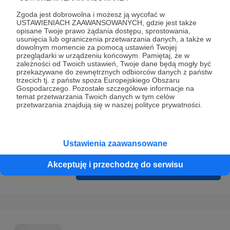
Prywatności
.
Zgoda jest dobrowolna i możesz ją wycofać w
* Wyrażam zgodę na przetwarzanie moich danych
USTAWIENIACH ZAAWANSOWANYCH, gdzie jest także
opisane Twoje prawo żądania dostępu, sprostowania,
osobowych podanych w formularzu rejestracyjnym w celu
usunięcia lub ograniczenia przetwarzania danych, a także w
prawidłowego świadczenia usług serwisu Patronite.
dowolnym momencie za pomocą ustawień Twojej
przeglądarki w urządzeniu końcowym. Pamiętaj, że w
zależności od Twoich ustawień, Twoje dane będą mogły być
Wyrażam zgodę na otrzymywanie drogą elektroniczną
przekazywane do zewnętrznych odbiorców danych z państw
informacji handlowych - newslettera. Opcja ta może zostać
trzecich tj. z państw spoza Europejskiego Obszaru
Gospodarczego. Pozostałe szczegółowe informacje na
zmieniona w ustawieniach konta.
temat przetwarzania Twoich danych w tym celów
przetwarzania znajdują się w naszej polityce prywatności.
Ustawienia zaawansowane
Akceptuję i przechodzę do serwisu
Cofnij
Zarejestruj się i przejdź dalej