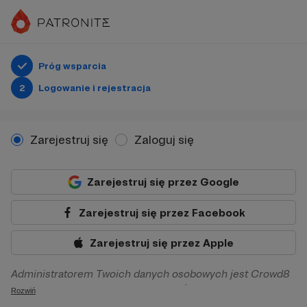
Próg wsparcia
2
Logowanie i rejestracja
Zarejestruj się
Zaloguj się
Zarejestruj się przez Google
Zarejestruj się przez Facebook
Zarejestruj się przez Apple
Administratorem Twoich danych osobowych jest Crowd8
sp. z o.o. z siedziba w Warszawie, ul. Żwirki i Wigury 16, 02-
Rozwiń
092 Warszawa. Twoje dane osobowe będą przetwarzane w