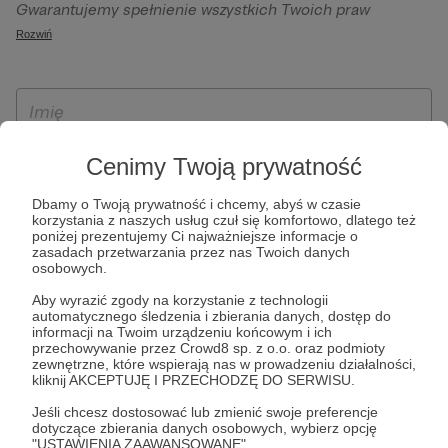
Gwarantujemy spełnienie wszystkich Twoich praw
szczególności w celu wykonania umowy zawartej z Tobą, w
wynikających z ogólnego rozporządzenia o ochronie
Rozwiń
tym do umożliwienia świadczenia usługi drogą
danych, tj. prawo dostępu, sprostowania oraz usunięcia
elektroniczną oraz pełnego korzystania z platformy
Twoich danych, ograniczenia ich przetwarzania, prawo do
Patronite.pl, w tym możliwości dokonywania oraz
ich przenoszenia, niepodlegania zautomatyzowanemu
otrzymywania wsparcia na naszej platformie oraz
podejmowaniu decyzji, w tym profilowaniu, a także prawo
dokonywania płatności.
wyrażenia sprzeciwu wobec przetwarzania Twoich danych
Cenimy Twoją prywatność
osobowych. Rejestracja dla osób niepełnoletnich możliwa
jest po przekazaniu podpisanego formularza "Zgodna na
Dbamy o Twoją prywatność i chcemy, abyś w czasie
korzystania z naszych usług czuł się komfortowo, dlatego też
założenie konta przez osobę niepełnoletnią", formularz
poniżej prezentujemy Ci najważniejsze informacje o
dostępny jest na stronie regulaminu Patronite.pl.
zasadach przetwarzania przez nas Twoich danych
osobowych.
Aby wyrazić zgody na korzystanie z technologii
automatycznego śledzenia i zbierania danych, dostęp do
informacji na Twoim urządzeniu końcowym i ich
przechowywanie przez Crowd8 sp. z o.o. oraz podmioty
zewnętrzne, które wspierają nas w prowadzeniu działalności,
kliknij AKCEPTUJĘ I PRZECHODZĘ DO SERWISU.
Jeśli chcesz dostosować lub zmienić swoje preferencje
* Zapoznałem się i akceptuję
Regulamin
serwisu oraz
Politykę
dotyczące zbierania danych osobowych, wybierz opcję
"USTAWIENIA ZAAWANSOWANE".