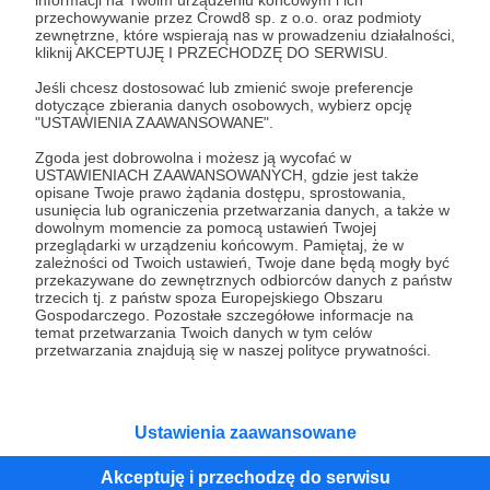
przechowywanie przez Crowd8 sp. z o.o. oraz podmioty
zobowiązuję się do dokonania co jakiś czas
zewnętrzne, które wspierają nas w prowadzeniu działalności,
zakupu GRUBEJ książki z dziedziny
kliknij AKCEPTUJĘ I PRZECHODZĘ DO SERWISU.
historia/polityka i dokonania jej DŁUGIEJ recenzji
Jeśli chcesz dostosować lub zmienić swoje preferencje
online na Youtube - nawet jeżeli sam nie uważam
dotyczące zbierania danych osobowych, wybierz opcję
"USTAWIENIA ZAAWANSOWANE".
tej książki za specjalnie interesującą i normalnie
bym jej nie kupił:) Tak więc warto:)
Zgoda jest dobrowolna i możesz ją wycofać w
USTAWIENIACH ZAAWANSOWANYCH, gdzie jest także
opisane Twoje prawo żądania dostępu, sprostowania,
usunięcia lub ograniczenia przetwarzania danych, a także w
Patroni: 46
dowolnym momencie za pomocą ustawień Twojej
przeglądarki w urządzeniu końcowym. Pamiętaj, że w
zależności od Twoich ustawień, Twoje dane będą mogły być
przekazywane do zewnętrznych odbiorców danych z państw
trzecich tj. z państw spoza Europejskiego Obszaru
100 zł
miesięcznie
Gospodarczego. Pozostałe szczegółowe informacje na
temat przetwarzania Twoich danych w tym celów
przetwarzania znajdują się w naszej polityce prywatności.
w przypadku regularnych wpłat 100 zł/miesiąc
zobowiązuję się do konsultacji z widzem na temat
zawartości merytorycznej kanału
Ustawienia zaawansowane
Akceptuję i przechodzę do serwisu
Patroni: 20