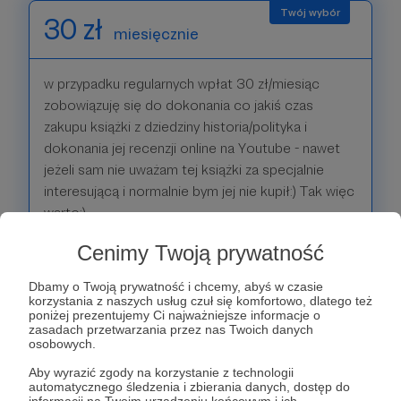
30 zł
miesięcznie
w przypadku regularnych wpłat 30 zł/miesiąc
zobowiązuję się do dokonania co jakiś czas
zakupu książki z dziedziny historia/polityka i
dokonania jej recenzji online na Youtube - nawet
jeżeli sam nie uważam tej książki za specjalnie
interesującą i normalnie bym jej nie kupił:) Tak więc
warto:)
Cenimy Twoją prywatność
Patroni: 46
Dbamy o Twoją prywatność i chcemy, abyś w czasie
korzystania z naszych usług czuł się komfortowo, dlatego też
poniżej prezentujemy Ci najważniejsze informacje o
zasadach przetwarzania przez nas Twoich danych
50 zł
osobowych.
miesięcznie
Aby wyrazić zgody na korzystanie z technologii
automatycznego śledzenia i zbierania danych, dostęp do
w przypadku regularnych wpłat 50 zł/miesiąc
informacji na Twoim urządzeniu końcowym i ich