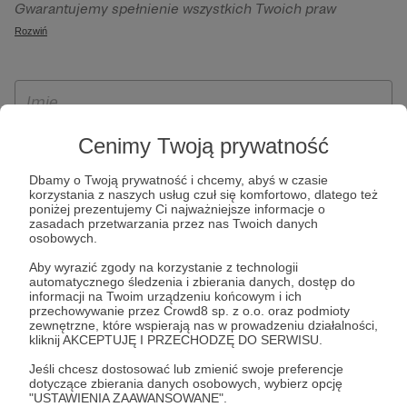
Gwarantujemy spełnienie wszystkich Twoich praw
szczególności w celu wykonania umowy zawartej z Tobą, w
wynikających z ogólnego rozporządzenia o ochronie
Rozwiń
tym do umożliwienia świadczenia usługi drogą
danych, tj. prawo dostępu, sprostowania oraz usunięcia
elektroniczną oraz pełnego korzystania z platformy
Twoich danych, ograniczenia ich przetwarzania, prawo do
Patronite.pl, w tym możliwości dokonywania oraz
ich przenoszenia, niepodlegania zautomatyzowanemu
otrzymywania wsparcia na naszej platformie oraz
podejmowaniu decyzji, w tym profilowaniu, a także prawo
dokonywania płatności.
wyrażenia sprzeciwu wobec przetwarzania Twoich danych
Cenimy Twoją prywatność
osobowych. Rejestracja dla osób niepełnoletnich możliwa
Dbamy o Twoją prywatność i chcemy, abyś w czasie
jest po przekazaniu podpisanego formularza "Zgodna na
korzystania z naszych usług czuł się komfortowo, dlatego też
założenie konta przez osobę niepełnoletnią", formularz
poniżej prezentujemy Ci najważniejsze informacje o
zasadach przetwarzania przez nas Twoich danych
dostępny jest na stronie regulaminu Patronite.pl.
osobowych.
Aby wyrazić zgody na korzystanie z technologii
automatycznego śledzenia i zbierania danych, dostęp do
informacji na Twoim urządzeniu końcowym i ich
przechowywanie przez Crowd8 sp. z o.o. oraz podmioty
zewnętrzne, które wspierają nas w prowadzeniu działalności,
kliknij AKCEPTUJĘ I PRZECHODZĘ DO SERWISU.
Jeśli chcesz dostosować lub zmienić swoje preferencje
dotyczące zbierania danych osobowych, wybierz opcję
* Zapoznałem się i akceptuję
Regulamin
serwisu oraz
Politykę
"USTAWIENIA ZAAWANSOWANE".