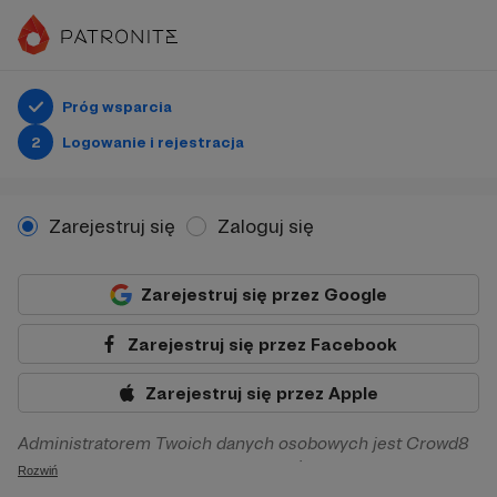
Próg wsparcia
2
Logowanie i rejestracja
Zarejestruj się
Zaloguj się
Zarejestruj się przez Google
Zarejestruj się przez Facebook
Zarejestruj się przez Apple
Administratorem Twoich danych osobowych jest Crowd8
sp. z o.o. z siedziba w Warszawie, ul. Żwirki i Wigury 16, 02-
Rozwiń
092 Warszawa. Twoje dane osobowe będą przetwarzane w