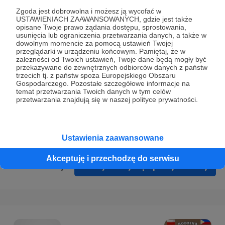
Prywatności
.
Zgoda jest dobrowolna i możesz ją wycofać w
USTAWIENIACH ZAAWANSOWANYCH, gdzie jest także
* Wyrażam zgodę na przetwarzanie moich danych
opisane Twoje prawo żądania dostępu, sprostowania,
osobowych podanych w formularzu rejestracyjnym w celu
usunięcia lub ograniczenia przetwarzania danych, a także w
dowolnym momencie za pomocą ustawień Twojej
prawidłowego świadczenia usług serwisu Patronite.
przeglądarki w urządzeniu końcowym. Pamiętaj, że w
zależności od Twoich ustawień, Twoje dane będą mogły być
Wyrażam zgodę na otrzymywanie drogą elektroniczną
przekazywane do zewnętrznych odbiorców danych z państw
trzecich tj. z państw spoza Europejskiego Obszaru
informacji handlowych - newslettera. Opcja ta może zostać
Gospodarczego. Pozostałe szczegółowe informacje na
zmieniona w ustawieniach konta.
temat przetwarzania Twoich danych w tym celów
przetwarzania znajdują się w naszej polityce prywatności.
Ustawienia zaawansowane
Akceptuję i przechodzę do serwisu
Cofnij
Zarejestruj się i przejdź dalej