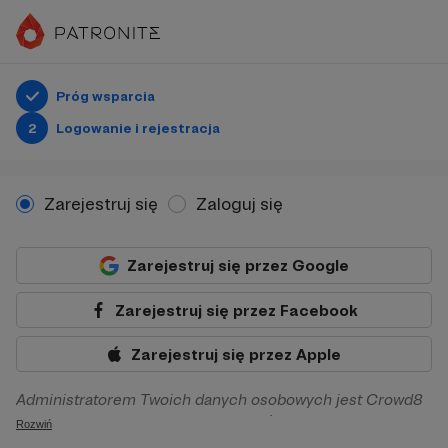
Próg wsparcia
2
Logowanie i rejestracja
Zarejestruj się
Zaloguj się
Zarejestruj się przez Google
Zarejestruj się przez Facebook
Zarejestruj się przez Apple
Administratorem Twoich danych osobowych jest Crowd8
sp. z o.o. z siedziba w Warszawie, ul. Żwirki i Wigury 16, 02-
Rozwiń
092 Warszawa. Twoje dane osobowe będą przetwarzane w