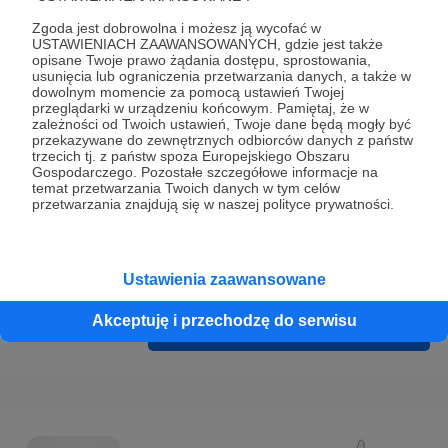
Prywatności
.
Zgoda jest dobrowolna i możesz ją wycofać w
* Wyrażam zgodę na przetwarzanie moich danych
USTAWIENIACH ZAAWANSOWANYCH, gdzie jest także
opisane Twoje prawo żądania dostępu, sprostowania,
osobowych podanych w formularzu rejestracyjnym w celu
usunięcia lub ograniczenia przetwarzania danych, a także w
prawidłowego świadczenia usług serwisu Patronite.
dowolnym momencie za pomocą ustawień Twojej
przeglądarki w urządzeniu końcowym. Pamiętaj, że w
zależności od Twoich ustawień, Twoje dane będą mogły być
Wyrażam zgodę na otrzymywanie drogą elektroniczną
przekazywane do zewnętrznych odbiorców danych z państw
informacji handlowych - newslettera. Opcja ta może zostać
trzecich tj. z państw spoza Europejskiego Obszaru
Gospodarczego. Pozostałe szczegółowe informacje na
zmieniona w ustawieniach konta.
temat przetwarzania Twoich danych w tym celów
przetwarzania znajdują się w naszej polityce prywatności.
Ustawienia zaawansowane
Akceptuję i przechodzę do serwisu
Cofnij
Zarejestruj się i przejdź dalej