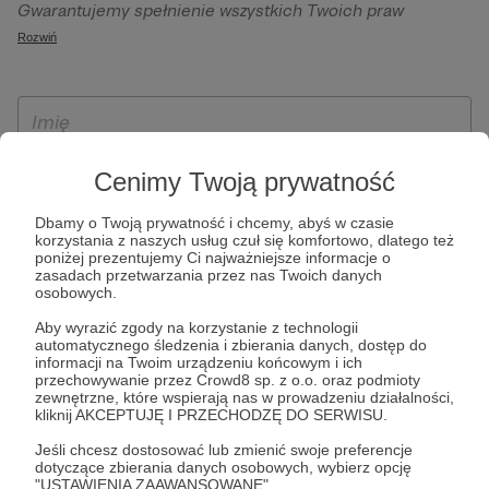
Gwarantujemy spełnienie wszystkich Twoich praw
szczególności w celu wykonania umowy zawartej z Tobą, w
wynikających z ogólnego rozporządzenia o ochronie
Rozwiń
tym do umożliwienia świadczenia usługi drogą
danych, tj. prawo dostępu, sprostowania oraz usunięcia
elektroniczną oraz pełnego korzystania z platformy
Twoich danych, ograniczenia ich przetwarzania, prawo do
Patronite.pl, w tym możliwości dokonywania oraz
ich przenoszenia, niepodlegania zautomatyzowanemu
otrzymywania wsparcia na naszej platformie oraz
podejmowaniu decyzji, w tym profilowaniu, a także prawo
dokonywania płatności.
wyrażenia sprzeciwu wobec przetwarzania Twoich danych
Cenimy Twoją prywatność
osobowych. Rejestracja dla osób niepełnoletnich możliwa
jest po przekazaniu podpisanego formularza "Zgodna na
Dbamy o Twoją prywatność i chcemy, abyś w czasie
korzystania z naszych usług czuł się komfortowo, dlatego też
założenie konta przez osobę niepełnoletnią", formularz
poniżej prezentujemy Ci najważniejsze informacje o
dostępny jest na stronie regulaminu Patronite.pl.
zasadach przetwarzania przez nas Twoich danych
osobowych.
Aby wyrazić zgody na korzystanie z technologii
automatycznego śledzenia i zbierania danych, dostęp do
informacji na Twoim urządzeniu końcowym i ich
przechowywanie przez Crowd8 sp. z o.o. oraz podmioty
zewnętrzne, które wspierają nas w prowadzeniu działalności,
kliknij AKCEPTUJĘ I PRZECHODZĘ DO SERWISU.
Jeśli chcesz dostosować lub zmienić swoje preferencje
* Zapoznałem się i akceptuję
Regulamin
serwisu oraz
Politykę
dotyczące zbierania danych osobowych, wybierz opcję
"USTAWIENIA ZAAWANSOWANE".