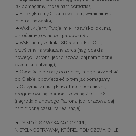
jak pomagamy, może nam doradzisz,
🔹Podziękujemy Ci za to wpisem, wymienimy z
imienia i nazwiska,
🔹Wydrukujemy Twoje imię i nazwisko, z dumą
umieścimy je w naszej pracowni 3D,
🔹Wykonamy w druku 3D statuetkę i Ci ją
prześlemy na wskazany adres (nagroda dla
nowego Patrona, jednorazowa, daj nam trochę
czasu na realizację),
🔹Osobiście pokażę co robimy, mogę przyjechać
do Ciebie, opowiedzieć o tym jak pomagamy,
🔹Otrzymasz naszą klawiaturę mechaniczną,
programowalną, personalizowaną Zhelta K6
(nagroda dla nowego Patrona, jednorazowa, daj
nam trochę czasu na realizację),
🔸TY MOŻESZ WSKAZAĆ OSOBĘ
NIEPEŁNOSPRAWNĄ, KTÓREJ POMOŻEMY, O ILE