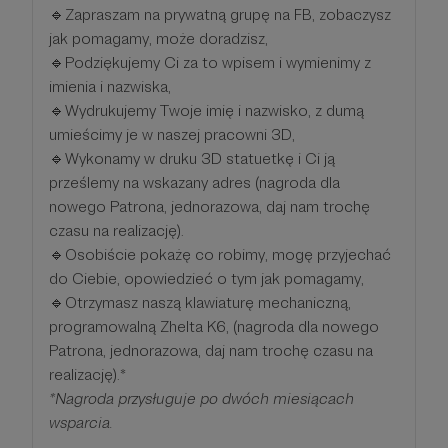
🔹Zapraszam na prywatną grupę na FB, zobaczysz
jak pomagamy, może doradzisz,
🔹Podziękujemy Ci za to wpisem i wymienimy z
imienia i nazwiska,
🔹Wydrukujemy Twoje imię i nazwisko, z dumą
umieścimy je w naszej pracowni 3D,
🔹Wykonamy w druku 3D statuetkę i Ci ją
prześlemy na wskazany adres (nagroda dla
nowego Patrona, jednorazowa, daj nam trochę
czasu na realizację).
🔹Osobiście pokażę co robimy, mogę przyjechać
do Ciebie, opowiedzieć o tym jak pomagamy,
🔹Otrzymasz naszą klawiaturę mechaniczną,
programowalną Zhelta K6, (nagroda dla nowego
Patrona, jednorazowa, daj nam trochę czasu na
realizację).*
*Nagroda przysługuje po dwóch miesiącach
wsparcia.