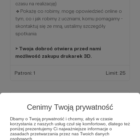
czasu na realizację)
🔹Pokażę co robimy, mogę opowiedzieć online o
tym, co i jak robimy z uczniami, komu pomagamy -
skontaktuj się ze mną, ustalimy szczegóły
spotkania
> Twoja dobroć otwiera przed nami
możliwość zakupu drukarek 3D.
Patroni: 1
Limit: 25
200 zł
miesięcznie
Cenimy Twoją prywatność
Dbamy o Twoją prywatność i chcemy, abyś w czasie
>5 piętro<
korzystania z naszych usług czuł się komfortowo, dlatego też
poniżej prezentujemy Ci najważniejsze informacje o
zasadach przetwarzania przez nas Twoich danych
>Jesteś Filantropem! Nie wierzymy w to co
osobowych.