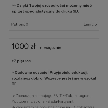
>> Dzięki Twojej szczodrości możemy mieć
sprzęt specjalistyczny do druku 3D.
Patroni: 0
Limit: 5
1000 zł
miesięcznie
>7 piętro<
> Cudowne uczucie! Przyjacielu edukacji,
rozdajesz dobro. Wszyscy jesteśmy w szoku!
❤️‍🔥
🔹Zapraszam na mojego FB, Tik-Tok, Instagram,
Youtube i na stronę FB Edu-Partyzant,
🔹Zapraszam na prywatną grupę na FB, zobaczysz