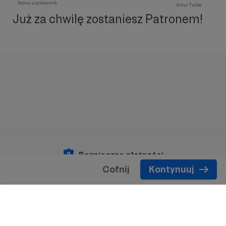
Nowy użytkownik
Artur Tutka
Już za chwilę zostaniesz Patronem!
Bezpieczne płatności
Cofnij
Kontynuuj
Copyright 2026 © Patronite.
Wszelkie prawa
zastrzeżone.