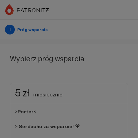
1
Próg wsparcia
Wybierz próg wsparcia
5 zł
miesięcznie
>Parter<
> Serducho za wsparcie!
🧡