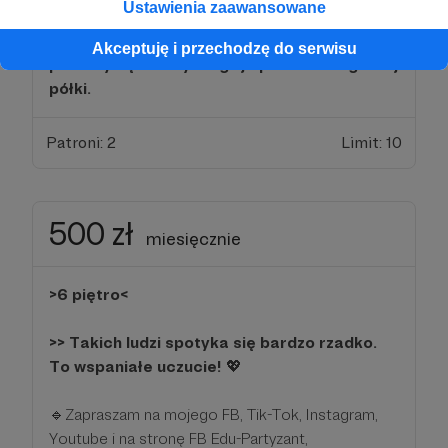
Ustawienia zaawansowane
>> Oprogramowanie, to dzięki Twojej
Akceptuję i przechodzę do serwisu
pomocy będziemy mogli je posiadać z górnej
półki.
Patroni: 2
Limit: 10
500 zł
miesięcznie
>6 piętro<
>> Takich ludzi spotyka się bardzo rzadko.
To wspaniałe uczucie!
💖
🔹Zapraszam na mojego FB, Tik-Tok, Instagram,
Youtube i na stronę FB Edu-Partyzant,