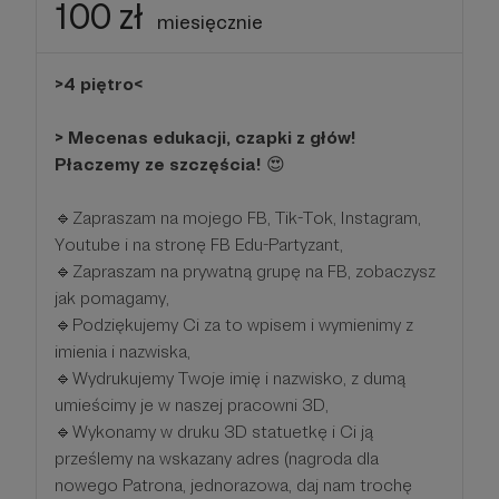
100 zł
miesięcznie
>4 piętro<
> Mecenas edukacji, czapki z głów!
Płaczemy ze szczęścia!
😍
🔹Zapraszam na mojego FB, Tik-Tok, Instagram,
Youtube i na stronę FB Edu-Partyzant,
🔹Zapraszam na prywatną grupę na FB, zobaczysz
jak pomagamy,
🔹Podziękujemy Ci za to wpisem i wymienimy z
imienia i nazwiska,
🔹Wydrukujemy Twoje imię i nazwisko, z dumą
umieścimy je w naszej pracowni 3D,
🔹Wykonamy w druku 3D statuetkę i Ci ją
prześlemy na wskazany adres (nagroda dla
nowego Patrona, jednorazowa, daj nam trochę