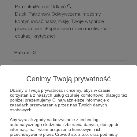
Patronka/Patron Odkryć 🔍
Dzięki Patronowi Odkrywczemu możemy
kontynuować naszą misję. Twoje wsparcie
pozwala nam eksplorować nowe możliwości
edukacji krytycznej.
Patroni: 0
Cenimy Twoją prywatność
50 zł
miesięcznie
Dbamy o Twoją prywatność i chcemy, abyś w czasie
korzystania z naszych usług czuł się komfortowo, dlatego też
Patronka/Patron Nowości 🎉
poniżej prezentujemy Ci najważniejsze informacje o
zasadach przetwarzania przez nas Twoich danych
Patronowi Nowości oferujemy ekskluzywny
osobowych.
dostęp do informacji oraz nieograniczony dostęp
Aby wyrazić zgody na korzystanie z technologii
do webinarów. Razem zmieniamy małe światy i
automatycznego śledzenia i zbierania danych, dostęp do
pracujemy nad wielką zmianą.
informacji na Twoim urządzeniu końcowym i ich
przechowywanie przez Crowd8 sp. z o.o. oraz podmioty